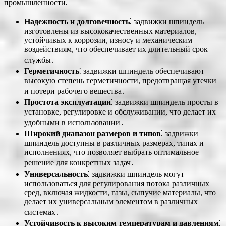
промышленности⁚
Надежность и долговечность
⁚ задвижки шпиндель
изготовлены из высококачественных материалов,
устойчивых к коррозии, износу и механическим
воздействиям, что обеспечивает их длительный срок
службы․
Герметичность
⁚ задвижки шпиндель обеспечивают
высокую степень герметичности, предотвращая утечки
и потери рабочего вещества․
Простота эксплуатации
⁚ задвижки шпиндель просты в
установке, регулировке и обслуживании, что делает их
удобными в использовании․
Широкий диапазон размеров и типов
⁚ задвижки
шпиндель доступны в различных размерах, типах и
исполнениях, что позволяет выбрать оптимальное
решение для конкретных задач․
Универсальность
⁚ задвижки шпиндель могут
использоваться для регулирования потока различных
сред, включая жидкости, газы, сыпучие материалы, что
делает их универсальным элементом в различных
системах․
Устойчивость к высоким температурам и давлениям
⁚