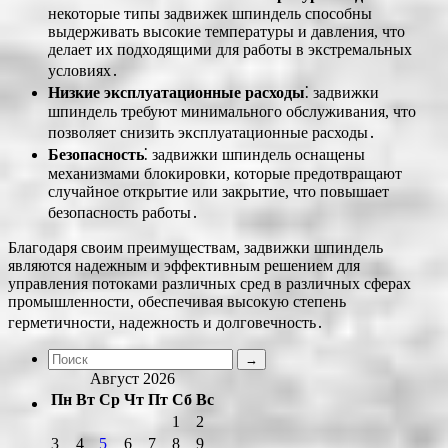
некоторые типы задвижек шпиндель способны
выдерживать высокие температуры и давления, что
делает их подходящими для работы в экстремальных
условиях․
Низкие эксплуатационные расходы
⁚ задвижки
шпиндель требуют минимального обслуживания, что
позволяет снизить эксплуатационные расходы․
Безопасность
⁚ задвижки шпиндель оснащены
механизмами блокировки, которые предотвращают
случайное открытие или закрытие, что повышает
безопасность работы․
Благодаря своим преимуществам, задвижки шпиндель
являются надежным и эффективным решением для
управления потоками различных сред в различных сферах
промышленности, обеспечивая высокую степень
герметичности, надежность и долговечность․
Август 2026
Пн
Вт
Ср
Чт
Пт
Сб
Вс
1
2
3
4
5
6
7
8
9