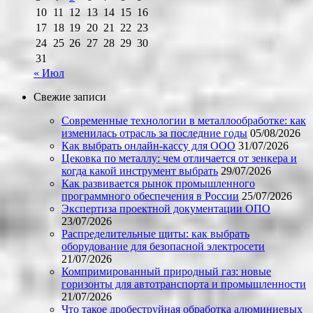
10
11
12
13
14
15
16
17
18
19
20
21
22
23
24
25
26
27
28
29
30
31
« Июл
Свежие записи
Современные технологии в металлообработке: как
изменилась отрасль за последние годы
05/08/2026
Как выбрать онлайн-кассу для ООО
31/07/2026
Цековка по металлу: чем отличается от зенкера и
когда какой инструмент выбрать
29/07/2026
Как развивается рынок промышленного
программного обеспечения в России
25/07/2026
Экспертиза проектной документации ОПО
23/07/2026
Распределительные щиты: как выбрать
оборудование для безопасной электросети
21/07/2026
Компримированный природный газ: новые
горизонты для автотранспорта и промышленности
21/07/2026
Что такое дробеструйная обработка алюминиевых