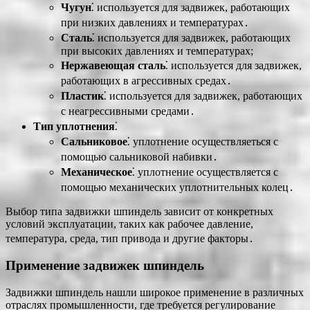
Чугун
⁚ используется для задвижек, работающих
при низких давлениях и температурах․
Сталь
⁚ используется для задвижек, работающих
при высоких давлениях и температурах;
Нержавеющая сталь
⁚ используется для задвижек,
работающих в агрессивных средах․
Пластик
⁚ используется для задвижек, работающих
с неагрессивными средами․
Тип уплотнения
⁚
Сальниковое
⁚ уплотнение осуществляеться с
помощью сальниковой набивки․
Механическое
⁚ уплотнение осуществляется с
помощью механических уплотнительных колец․
Выбор типа задвижки шпиндель зависит от конкретных
условий эксплуатации, таких как рабочее давление,
температура, среда, тип привода и другие факторы․
Применение задвижек шпиндель
Задвижки шпиндель нашли широкое применение в различных
отраслях промышленности, где требуется регулирование