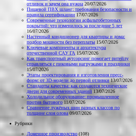
отливок и зачем она нужна
20/07/2026
Пищевой ПВХ шланг: требования безопасности и
правила сертификации
17/07/2026
Современные технологии асфальтобетонных
покрытий: что изменилось за последние 5 лет
16/07/2026
Настенный кондиционер для квартиры и дома:
подбор мощности без переплаты
15/07/2026
Ключевые компоненты и архитектура
отечественной САУ ГА
15/07/2026
Как транспортный аутсорсинг помогает ритейлу
справляться с пиковыми нагрузками в праздники
15/07/2026
Этапы проектирования и изготовления пресс-
форм: от 3D-модели до первой отливки
13/07/2026
Стандарты качества: как создаются технические
двери для современных зданий
13/07/2026
Холодильное оборудование: промышленное
против бытового
11/07/2026
Сравнение лужёных шин разных классов по
толщине слоя олова
09/07/2026
Рубрики
Доменное производство
(108)