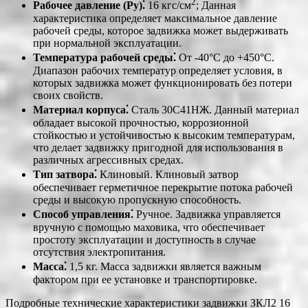
2
Рабочее давление (Ру)⁚
16 кгс/см
; Данная
характеристика определяет максимальное давление
рабочей среды, которое задвижка может выдерживать
при нормальной эксплуатации.
Температура рабочей среды⁚
От -40°C до +450°C.
Диапазон рабочих температур определяет условия, в
которых задвижка может функционировать без потери
своих свойств.
Материал корпуса⁚
Сталь 30С41НЖ. Данный материал
обладает высокой прочностью, коррозионной
стойкостью и устойчивостью к высоким температурам,
что делает задвижку пригодной для использования в
различных агрессивных средах.
Тип затвора⁚
Клиновый. Клиновый затвор
обеспечивает герметичное перекрытие потока рабочей
среды и высокую пропускную способность.
Способ управления⁚
Ручное. Задвижка управляется
вручную с помощью маховика, что обеспечивает
простоту эксплуатации и доступность в случае
отсутствия электропитания.
Масса⁚
1,5 кг. Масса задвижки является важным
фактором при ее установке и транспортировке.
Подробные технические характеристики задвижки ЗКЛ2 16