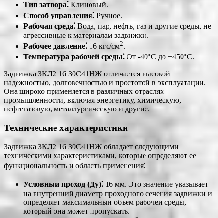
Тип затвора⁚
Клиновый.
Способ управления⁚
Ручное.
Рабочая среда⁚
Вода, пар, нефть, газ и другие среды, не
агрессивные к материалам задвижки.
2
Рабочее давление⁚
16 кгс/см
.
Температура рабочей среды⁚
От -40°C до +450°C.
Задвижка ЗКЛ2 16 30С41НЖ отличается высокой
надежностью, долговечностью и простотой в эксплуатации.
Она широко применяется в различных отраслях
промышленности, включая энергетику, химическую,
нефтегазовую, металлургическую и другие.
Технические характеристики
Задвижка ЗКЛ2 16 30С41НЖ обладает следующими
техническими характеристиками, которые определяют ее
функциональность и область применения⁚
Условный проход (Ду)⁚
16 мм. Это значение указывает
на внутренний диаметр проходного сечения задвижки и
определяет максимальный объем рабочей среды,
который она может пропускать.