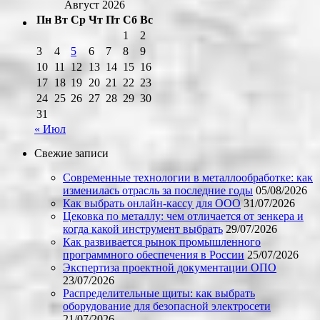
Август 2026
Пн
Вт
Ср
Чт
Пт
Сб
Вс
1
2
3
4
5
6
7
8
9
10
11
12
13
14
15
16
17
18
19
20
21
22
23
24
25
26
27
28
29
30
31
« Июл
Свежие записи
Современные технологии в металлообработке: как
изменилась отрасль за последние годы
05/08/2026
Как выбрать онлайн-кассу для ООО
31/07/2026
Цековка по металлу: чем отличается от зенкера и
когда какой инструмент выбрать
29/07/2026
Как развивается рынок промышленного
программного обеспечения в России
25/07/2026
Экспертиза проектной документации ОПО
23/07/2026
Распределительные щиты: как выбрать
оборудование для безопасной электросети
21/07/2026