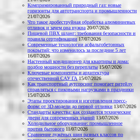
Компримированный природный газ: новые
горизонты для автотранспорта и промышленности
21/07/2026
Что такое дробеструйная обработка алюминиевых
отливок и зачем она нужна
20/07/2026
Пищевой ПВХ шланг: требования безопасности и
правила сертификации
17/07/2026
Современные технологии асфальтобетонных
покрытий: что изменилось за последние 5 лет
16/07/2026
Настенный кондиционер для квартиры и дома:
подбор мощности без переплаты
15/07/2026
Ключевые компоненты и архитектура
отечественной САУ ГА
15/07/2026
Как транспортный аутсорсинг помогает ритейлу
справляться с пиковыми нагрузками в праздники
15/07/2026
Этапы проектирования и изготовления пресс-
форм: от 3D-модели до первой отливки
13/07/2026
Стандарты качества: как создаются технические
двери для современных зданий
13/07/2026
Холодильное оборудование: промышленное
против бытового
11/07/2026
Сравнение лужёных шин разных классов по