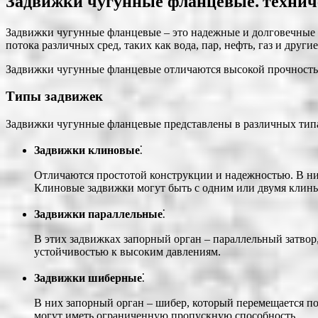
Задвижки чугунные фланцевые⁚ технич
Задвижки чугунные фланцевые – это надежные и долговечные 
потока различных сред, таких как вода, пар, нефть, газ и другие
Задвижки чугунные фланцевые отличаются высокой прочностью,
Типы задвижек
Задвижки чугунные фланцевые представлены в различных типах
Задвижки клиновые
⁚
Отличаются простотой конструкции и надежностью. В ни
Клиновые задвижки могут быть с одним или двумя клинья
Задвижки параллельные
⁚
В этих задвижках запорный орган – параллельный затво
устойчивостью к высоким давлениям.
Задвижки шиберные
⁚
В них запорный орган – шибер, который перемещается п
могут иметь ограниченную пропускную способность.