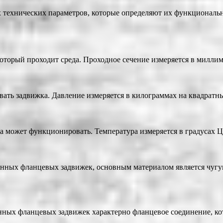
технических параметров, которые определяют их функциональн
который проходит среда. Проходное сечение измеряется в милли
ть задвижка. Давление измеряется в килограммах на квадратный 
 может функционировать. Температура измеряется в градусах Цел
унных фланцевых задвижек, основным материалом является чугун
нных фланцевых задвижек характерно фланцевое соединение, ко