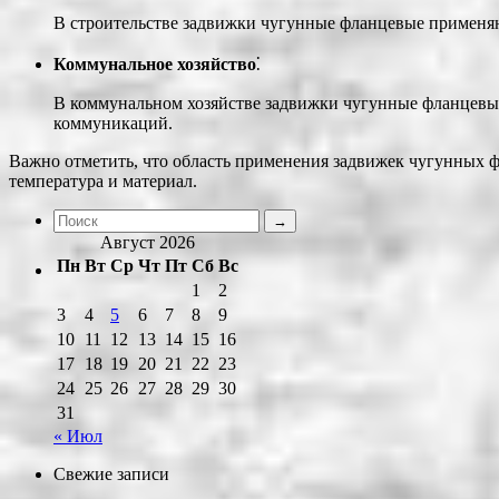
В строительстве задвижки чугунные фланцевые применяю
Коммунальное хозяйство
⁚
В коммунальном хозяйстве задвижки чугунные фланцевые
коммуникаций.
Важно отметить, что область применения задвижек чугунных фл
температура и материал.
Август 2026
Пн
Вт
Ср
Чт
Пт
Сб
Вс
1
2
3
4
5
6
7
8
9
10
11
12
13
14
15
16
17
18
19
20
21
22
23
24
25
26
27
28
29
30
31
« Июл
Свежие записи