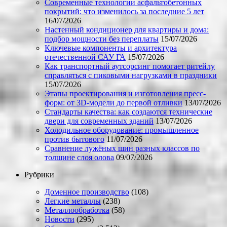
Современные технологии асфальтобетонных
покрытий: что изменилось за последние 5 лет
16/07/2026
Настенный кондиционер для квартиры и дома:
подбор мощности без переплаты
15/07/2026
Ключевые компоненты и архитектура
отечественной САУ ГА
15/07/2026
Как транспортный аутсорсинг помогает ритейлу
справляться с пиковыми нагрузками в праздники
15/07/2026
Этапы проектирования и изготовления пресс-
форм: от 3D-модели до первой отливки
13/07/2026
Стандарты качества: как создаются технические
двери для современных зданий
13/07/2026
Холодильное оборудование: промышленное
против бытового
11/07/2026
Сравнение лужёных шин разных классов по
толщине слоя олова
09/07/2026
Рубрики
Доменное производство
(108)
Легкие металлы
(238)
Металлообработка
(58)
Новости
(295)