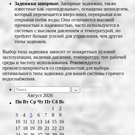
Задвижки запорные.
Запорные задвижки, также
известные как «шпиндельные», оснащены шпинделем,
который перемещается вверх-вниз, перекрывая или
открывая поток воды; Они отличаются высокой
прочностью и надежностью, часто используются в
системах с высоким давлением и температурой, но
требуют больше усилий для управления, чем другие
типы задвижек.
Выбор типа задвижки зависит от конкретных условий
эксплуатации, включая давление, температуру, тип рабочей
среды и частоту использования. Рекомендуется
проконсультироваться со специалистом для выбора
оптимального типа задвижки для вашей системы горячего
водоснабжения.
Август 2026
Пн
Вт
Ср
Чт
Пт
Сб
Вс
1
2
3
4
5
6
7
8
9
10
11
12
13
14
15
16
17
18
19
20
21
22
23
24
25
26
27
28
29
30