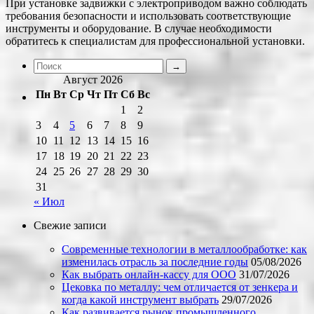
При установке задвижки с электроприводом важно соблюдать
требования безопасности и использовать соответствующие
инструменты и оборудование. В случае необходимости
обратитесь к специалистам для профессиональной установки.
Август 2026
Пн
Вт
Ср
Чт
Пт
Сб
Вс
1
2
3
4
5
6
7
8
9
10
11
12
13
14
15
16
17
18
19
20
21
22
23
24
25
26
27
28
29
30
31
« Июл
Свежие записи
Современные технологии в металлообработке: как
изменилась отрасль за последние годы
05/08/2026
Как выбрать онлайн-кассу для ООО
31/07/2026
Цековка по металлу: чем отличается от зенкера и
когда какой инструмент выбрать
29/07/2026
Как развивается рынок промышленного