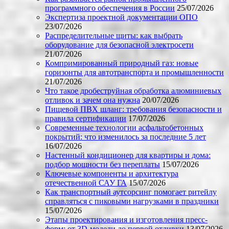
программного обеспечения в России
25/07/2026
Экспертиза проектной документации ОПО
23/07/2026
Распределительные щиты: как выбрать
оборудование для безопасной электросети
21/07/2026
Компримированный природный газ: новые
горизонты для автотранспорта и промышленности
21/07/2026
Что такое дробеструйная обработка алюминиевых
отливок и зачем она нужна
20/07/2026
Пищевой ПВХ шланг: требования безопасности и
правила сертификации
17/07/2026
Современные технологии асфальтобетонных
покрытий: что изменилось за последние 5 лет
16/07/2026
Настенный кондиционер для квартиры и дома:
подбор мощности без переплаты
15/07/2026
Ключевые компоненты и архитектура
отечественной САУ ГА
15/07/2026
Как транспортный аутсорсинг помогает ритейлу
справляться с пиковыми нагрузками в праздники
15/07/2026
Этапы проектирования и изготовления пресс-
форм: от 3D-модели до первой отливки
13/07/2026