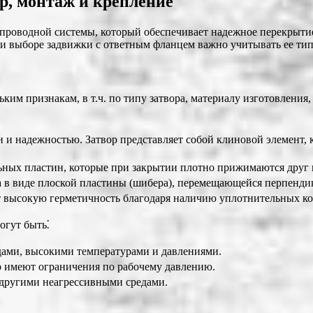
р, монтаж и крепление
проводной системы, который обеспечивает надежное перекрытие
и выборе задвижки с ответным фланцем важно учитывать ее тип,
им признакам, в т.ч. по типу затвора, материалу изготовления
 и надежностью. Затвор представляет собой клиновой элемент,
ьных пластин, которые при закрытии плотно прижимаются друг к
а в виде плоской пластины (шибера), перемещающейся перпенди
высокую герметичность благодаря наличию уплотнительных коле
огут быть⁚
дами, высокими температурами и давлениями.
о имеют ограничения по рабочему давлению.
 другими неагрессивными средами.