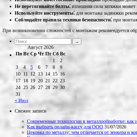
Не перетягивайте болты⁚
излишняя сила затяжки может
Используйте инструменты⁚
для монтажа задвижки реком
Соблюдайте правила техники безопасности⁚
при монтаж
При возникновении сложностей с монтажом рекомендуется обра
Август 2026
Пн
Вт
Ср
Чт
Пт
Сб
Вс
1
2
3
4
5
6
7
8
9
10
11
12
13
14
15
16
17
18
19
20
21
22
23
24
25
26
27
28
29
30
31
« Июл
Свежие записи
Современные технологии в металлообработке: как и
Как выбрать онлайн-кассу для ООО
31/07/2026
Цековка по металлу: чем отличается от зенкера и к