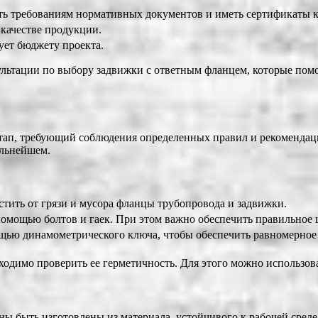
ть требованиям нормативных документов и иметь сертификаты к
 качестве продукции.
ует бюджету проекта.
ультации по выбору задвижки с ответным фланцем, которые пом
тап, требующий соблюдения определенных правил и рекоменда
альнейшем.
тить от грязи и мусора фланцы трубопровода и задвижки.
помощью болтов и гаек. При этом важно обеспечить правильное
щью динамометрического ключа, чтобы обеспечить равномерное 
одимо проверить ее герметичность. Для этого можно использов
ы быть изготовлены из материала, устойчивого к рабочей среде