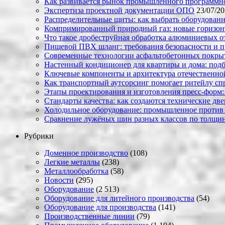
Как развивается рынок промышленного программно
Экспертиза проектной документации ОПО
23/07/2
Распределительные щиты: как выбрать оборудовани
Компримированный природный газ: новые горизон
Что такое дробеструйная обработка алюминиевых о
Пищевой ПВХ шланг: требования безопасности и 
Современные технологии асфальтобетонных покрыти
Настенный кондиционер для квартиры и дома: под
Ключевые компоненты и архитектура отечественн
Как транспортный аутсорсинг помогает ритейлу сп
Этапы проектирования и изготовления пресс-форм:
Стандарты качества: как создаются технические дв
Холодильное оборудование: промышленное против
Сравнение лужёных шин разных классов по толщин
Рубрики
Доменное производство
(108)
Легкие металлы
(238)
Металлообработка
(58)
Новости
(295)
Оборудование
(2 513)
Оборудование для литейного производства
(54)
Оборудование для производства
(141)
Производственные линии
(79)