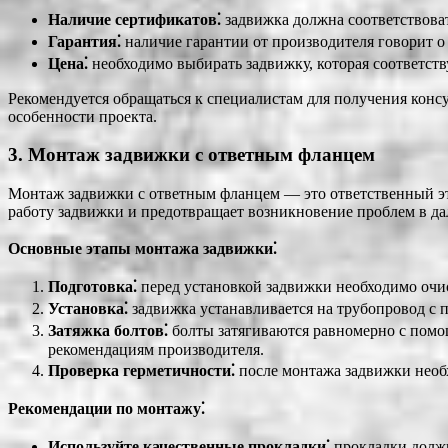
Наличие сертификатов⁚
задвижка должна соответствова
Гарантия⁚
наличие гарантии от производителя говорит о
Цена⁚
необходимо выбирать задвижку, которая соответств
Рекомендуется обращаться к специалистам для получения конс
особенности проекта.
3. Монтаж задвижки с ответным фланцем
Монтаж задвижки с ответным фланцем ― это ответственный э
работу задвижки и предотвращает возникновение проблем в д
Основные этапы монтажа задвижки⁚
Подготовка⁚
перед установкой задвижки необходимо очис
Установка⁚
задвижка устанавливается на трубопровод с 
Затяжка болтов⁚
болты затягиваются равномерно с помо
рекомендациям производителя.
Проверка герметичности⁚
после монтажа задвижки необх
Рекомендации по монтажу⁚
Используйте качественные прокладки⁚
прокладки должн