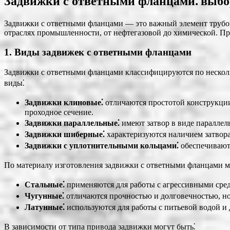
Задвижки с ответными фланцами⁚ выбо
Задвижки с ответными фланцами ― это важный элемент трубо
отраслях промышленности, от нефтегазовой до химической. Пр
1. Виды задвижек с ответными фланцами
Задвижки с ответными фланцами классифицируются по нескольк
виды⁚
Задвижки клиновые⁚
отличаются простотой конструкции
проходное сечение.
Задвижки параллельные⁚
имеют затвор в виде параллел
Задвижки шиберные⁚
характеризуются наличием затвор
Задвижки с уплотнительными кольцами⁚
обеспечивают 
По материалу изготовления задвижки с ответными фланцами м
Стальные⁚
применяются для работы с агрессивными сре
Чугунные⁚
отличаются прочностью и долговечностью, н
Латунные⁚
используются для работы с питьевой водой и
В зависимости от типа привода задвижки могут быть⁚