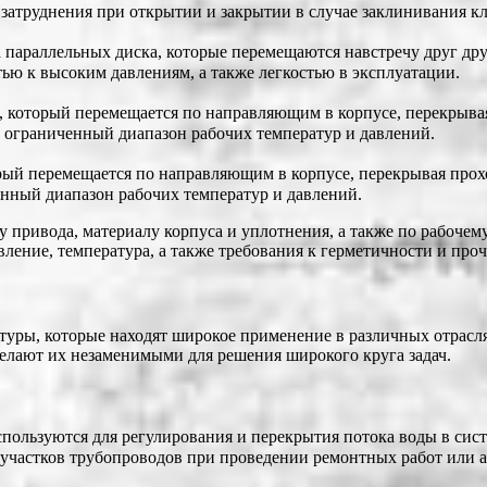
затруднения при открытии и закрытии в случае заклинивания кл
а параллельных диска, которые перемещаются навстречу друг др
ью к высоким давлениям, а также легкостью в эксплуатации.
, который перемещается по направляющим в корпусе, перекрыва
 ограниченный диапазон рабочих температур и давлений.
рый перемещается по направляющим в корпусе, перекрывая про
енный диапазон рабочих температур и давлений.
 привода, материалу корпуса и уплотнения, а также по рабочем
вление, температура, а также требования к герметичности и про
туры, которые находят широкое применение в различных отрасл
делают их незаменимыми для решения широкого круга задач.
ользуются для регулирования и перекрытия потока воды в сист
частков трубопроводов при проведении ремонтных работ или 