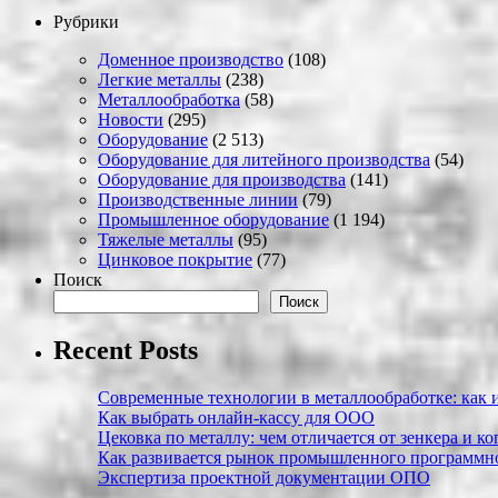
Рубрики
Доменное производство
(108)
Легкие металлы
(238)
Металлообработка
(58)
Новости
(295)
Оборудование
(2 513)
Оборудование для литейного производства
(54)
Оборудование для производства
(141)
Производственные линии
(79)
Промышленное оборудование
(1 194)
Тяжелые металлы
(95)
Цинковое покрытие
(77)
Поиск
Поиск
Recent Posts
Современные технологии в металлообработке: как и
Как выбрать онлайн-кассу для ООО
Цековка по металлу: чем отличается от зенкера и к
Как развивается рынок промышленного программно
Экспертиза проектной документации ОПО