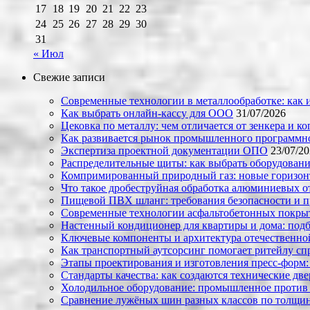
17
18
19
20
21
22
23
24
25
26
27
28
29
30
31
« Июл
Свежие записи
Современные технологии в металлообработке: как и
Как выбрать онлайн-кассу для ООО
31/07/2026
Цековка по металлу: чем отличается от зенкера и к
Как развивается рынок промышленного программно
Экспертиза проектной документации ОПО
23/07/2
Распределительные щиты: как выбрать оборудовани
Компримированный природный газ: новые горизон
Что такое дробеструйная обработка алюминиевых о
Пищевой ПВХ шланг: требования безопасности и 
Современные технологии асфальтобетонных покрыти
Настенный кондиционер для квартиры и дома: под
Ключевые компоненты и архитектура отечественн
Как транспортный аутсорсинг помогает ритейлу сп
Этапы проектирования и изготовления пресс-форм:
Стандарты качества: как создаются технические дв
Холодильное оборудование: промышленное против
Сравнение лужёных шин разных классов по толщин