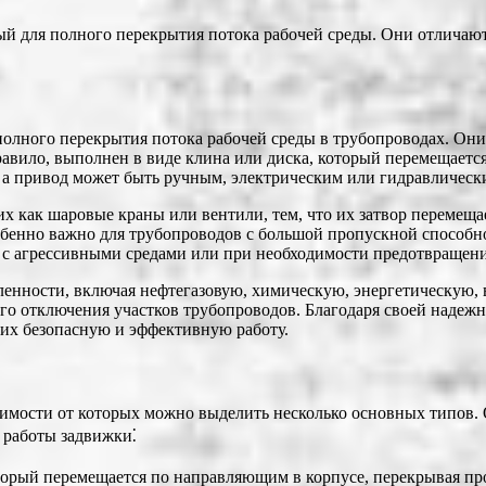
й для полного перекрытия потока рабочей среды. Они отличаютс
полного перекрытия потока рабочей среды в трубопроводах. Он
 правило, выполнен в виде клина или диска, который перемещает
, а привод может быть ручным, электрическим или гидравлическ
х как шаровые краны или вентили, тем, что их затвор перемеща
обенно важно для трубопроводов с большой пропускной способн
 с агрессивными средами или при необходимости предотвращени
нности, включая нефтегазовую, химическую, энергетическую, 
го отключения участков трубопроводов. Благодаря своей надежн
их безопасную и эффективную работу.
имости от которых можно выделить несколько основных типов.
 работы задвижки⁚
торый перемещается по направляющим в корпусе, перекрывая п