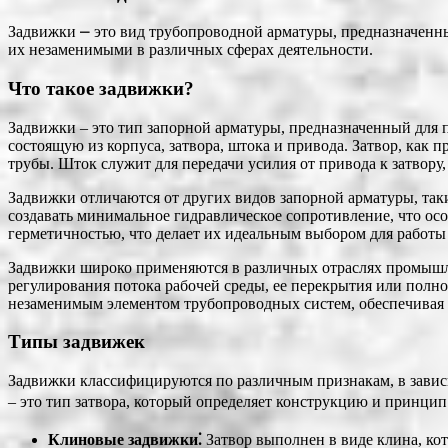
Задвижки ⎼ это вид трубопроводной арматуры, предназначенны
их незаменимыми в различных сферах деятельности.
Что такое задвижки?
Задвижки – это тип запорной арматуры, предназначенный для 
состоящую из корпуса, затвора, штока и привода. Затвор, как
трубы. Шток служит для передачи усилия от привода к затвору
Задвижки отличаются от других видов запорной арматуры, таки
создавать минимальное гидравлическое сопротивление, что ос
герметичностью, что делает их идеальным выбором для работы
Задвижки широко применяются в различных отраслях промышле
регулирования потока рабочей среды, ее перекрытия или полно
незаменимым элементом трубопроводных систем, обеспечивая 
Типы задвижек
Задвижки классифицируются по различным признакам, в завис
– это тип затвора, который определяет конструкцию и принцип
Клиновые задвижки⁚
Затвор выполнен в виде клина, ко