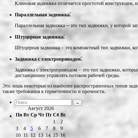
Клиновая задвижка отличается простотой конструкции, 
Параллельная задвижка⁚
Параллельная задвижка ⎼ это тип задвижки, у которой з
Штуцерная задвижка⁚
Штуцерная задвижка ⏤ это компактный тип задвижки, ко
Задвижка с электроприводом⁚
Задвижка с электроприводом ⏤ это тип задвижки, которы
дистанционно управлять потоком рабочей среды.
Это лишь некоторые из наиболее распространенных типов задви
также требования к герметичности и прочности.
Август 2026
Пн
Вт
Ср
Чт
Пт
Сб
Вс
1
2
3
4
5
6
7
8
9
10
11
12
13
14
15
16