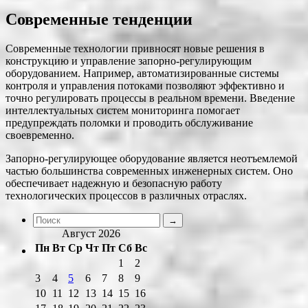
Современные тенденции
Современные технологии привносят новые решения в
конструкцию и управление запорно-регулирующим
оборудованием. Например, автоматизированные системы
контроля и управления потоками позволяют эффективно и
точно регулировать процессы в реальном времени. Введение
интеллектуальных систем мониторинга помогает
предупреждать поломки и проводить обслуживание
своевременно.
Запорно-регулирующее оборудование является неотъемлемой
частью большинства современных инженерных систем. Оно
обеспечивает надежную и безопасную работу
технологических процессов в различных отраслях.
Август 2026
Пн
Вт
Ср
Чт
Пт
Сб
Вс
1
2
3
4
5
6
7
8
9
10
11
12
13
14
15
16