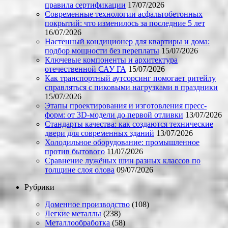
правила сертификации
17/07/2026
Современные технологии асфальтобетонных
покрытий: что изменилось за последние 5 лет
16/07/2026
Настенный кондиционер для квартиры и дома:
подбор мощности без переплаты
15/07/2026
Ключевые компоненты и архитектура
отечественной САУ ГА
15/07/2026
Как транспортный аутсорсинг помогает ритейлу
справляться с пиковыми нагрузками в праздники
15/07/2026
Этапы проектирования и изготовления пресс-
форм: от 3D-модели до первой отливки
13/07/2026
Стандарты качества: как создаются технические
двери для современных зданий
13/07/2026
Холодильное оборудование: промышленное
против бытового
11/07/2026
Сравнение лужёных шин разных классов по
толщине слоя олова
09/07/2026
Рубрики
Доменное производство
(108)
Легкие металлы
(238)
Металлообработка
(58)