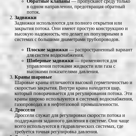
Обратные клапаны
— пропускают среду только
в одном направлении, предотвращая обратный
поток.
Задвижки
Задвижки используются для полного открытия или
закрытия потока. Они имеют простую конструкцию и
высокую надежность, что делает их популярными в
системах с большими диаметрами трубопроводов.
Плоские задвижки
— распространенный вариант
для систем водоснабжения.
Шиберные задвижки
— применяются для
управления потоками жидкости или газа с
высокими показателями давления.
Краны шаровые
Шаровые краны отличаются высокой герметичностью и
скоростью закрытия. Внутри крана находится шар,
который поворачивается для регулирования потока. Эти
краны широко используются в системах водоснабжения,
газопроводах и в нефтегазовой промышленности.
Дроссели
Дроссели служат для регулировки скорости потока и
поддержания заданного давления в системе. Они чаще
всего используются в гидравлических системах, где
требуется точная регулировка давления.