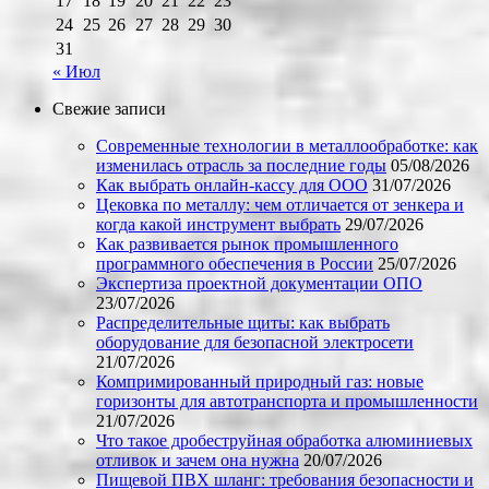
17
18
19
20
21
22
23
24
25
26
27
28
29
30
31
« Июл
Свежие записи
Современные технологии в металлообработке: как
изменилась отрасль за последние годы
05/08/2026
Как выбрать онлайн-кассу для ООО
31/07/2026
Цековка по металлу: чем отличается от зенкера и
когда какой инструмент выбрать
29/07/2026
Как развивается рынок промышленного
программного обеспечения в России
25/07/2026
Экспертиза проектной документации ОПО
23/07/2026
Распределительные щиты: как выбрать
оборудование для безопасной электросети
21/07/2026
Компримированный природный газ: новые
горизонты для автотранспорта и промышленности
21/07/2026
Что такое дробеструйная обработка алюминиевых
отливок и зачем она нужна
20/07/2026
Пищевой ПВХ шланг: требования безопасности и