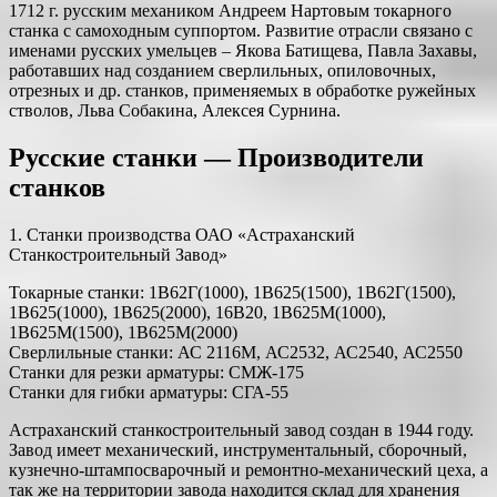
1712 г. русским механиком Андреем Нартовым токарного
станка с самоходным суппортом. Развитие отрасли связано с
именами русских умельцев – Якова Батищева, Павла Захавы,
работавших над созданием сверлильных, опиловочных,
отрезных и др. станков, применяемых в обработке ружейных
стволов, Льва Собакина, Алексея Сурнина.
Русские станки — Производители
станков
1. Станки производства ОАО «Астраханский
Станкостроительный Завод»
Токарные станки: 1В62Г(1000), 1В625(1500), 1В62Г(1500),
1В625(1000), 1В625(2000), 16В20, 1В625М(1000),
1В625М(1500), 1В625М(2000)
Сверлильные станки: АС 2116М, АС2532, АС2540, АС2550
Станки для резки арматуры: СМЖ-175
Станки для гибки арматуры: СГА-55
Астраханский станкостроительный завод создан в 1944 году.
Завод имеет механический, инструментальный, сборочный,
кузнечно-штампосварочный и ремонтно-механический цеха, а
так же на территории завода находится склад для хранения