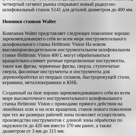
четвертый сегмент рынка открывает новый радиусно-
шлифовальный станок S141 для деталей диаметром до 400 мм.
Новинки станков Walter
Компания Walter представляет следующее поколение хорошо
зарекомендовавшего себя во всем мире инструментального
шлифовального станка Helitronic Vision На новом
высокопроизводительном инструментальном шлифовальном
станке Helitronic Vision 400 L могут обрабатываться
вращательно-симмет ричные прецизионные инструменты,
такие как фрезы, червячные фрезы, сверла, ступенчатые
сверла, фасонные инструменты и инструменты для
деревообработки из твердых сплавов, быстрорежущей стали,
керамики, металлокерамики и КНБ.
Созданный на базе хорошо зарекомендовавшего себя во всем
мире высокоточного инструментального шлифовального
станка Helitronic Vision с приводами прямого действия на
линейных осях и на осях вращения, станок нового поколения
при тех же размерах рабочей зоны позволяет осуществлять
производство инструментов с длиной зоны обработки по
окружности до 420 мм вместо 370 мм ранее, а также
диаметром от 3 мм до 315 мм.