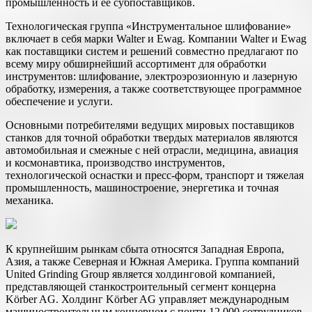
промышленность и ее субпоставщиков.
Технологическая группа «Инструментальное шлифование»
включает в себя марки Walter и Ewag. Компании Walter и Ewag
как поставщики систем и решений совместно предлагают по
всему миру обширнейший ассортимент для обработки
инструментов: шлифование, электроэрозионную и лазерную
обработку, измерения, а также соответствующее программное
обеспечение и услуги.
Основными потребителями ведущих мировых поставщиков
станков для точной обработки твердых материалов являются
автомобильная и смежные с ней отрасли, медицина, авиация
и космонавтика, производство инструментов,
технологической оснастки и пресс-форм, транспорт и тяжелая
промышленность, машиностроение, энергетика и точная
механика.
К крупнейшим рынкам сбыта относятся Западная Европа,
Азия, а также Северная и Южная Америка. Группа компаний
United Grinding Group является холдинговой компанией,
представляющей станкостроительный сегмент концерна
Körber AG. Холдинг Körber AG управляет международным
машиностроительным концерном с почти 12 000 сотрудников