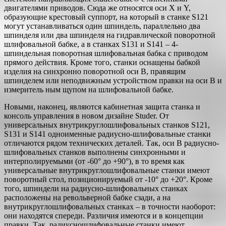
двигателями приводов. Сюда же относятся оси Х и Y,
образующие крестовый суппорт, на который в станке S121
могут устанавливаться один шпиндель, параллельно два
шпинделя или два шпинделя на гидравлической поворотной
шлифовальной бабке, а в станках S131 и S141 – 4-
шпиндельная поворотная шлифовальная бабка с приводом
прямого действия. Кроме того, станки оснащены бабкой
изделия на синхронно поворотной оси В, правящим
шпинделем или неподвижным устройством правки на оси В и
измеритель ным щупом на шлифовальной бабке.
Новыми, наконец, являются кабинетная защита станка и
консоль управления в новом дизайне Studer. От
универсальных внутрикруглошлифовальных станков S121,
S131 и S141 одноименные радиусно-шлифовальные станки
отличаются рядом технических деталей. Так, оси В радиусно-
шлифовальных станков выполнены синхронными и
интерполируемыми (от -60° до +90°), в то время как
универсальные внутрикруглошлифовальные станки имеют
поворотный стол, позиционируемый от -10° до +20°. Кроме
того, шпиндели на радиусно-шлифовальных станках
расположены на револьверной бабке сзади, а на
внутрикруглошлифовальных станках – в точности наоборот:
они находятся спереди. Различия имеются и в концепции
правки. Так, радиусношлифовальные станки имеют