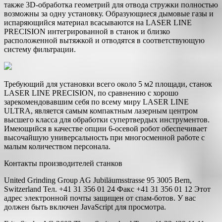
также 3D-обработка геометрий для отвода стружки полностью
возможны за одну установку. Образующиеся дымовые газы и
испаряющийся материал всасываются на LASER LINE
PRECISION интегрированной в станок и близко
расположенной вытяжкой и отводятся в соответствующую
систему фильтрации.
Требующий для установки всего около 5 м2 площади, станок
LASER LINE PRECISION, по сравнению с хорошо
зарекомендовавшим себя по всему миру LASER LINE
ULTRA, является самым компактным лазерным центром
высшего класса для обработки супертвердых инструментов.
Имеющийся в качестве опции 6-осевой робот обеспечивает
высочайшую универсальность при многосменной работе с
малым количеством персонала.
Контакты производителей станков
United Grinding Group AG Jubiläumsstrasse 95 3005 Bern,
Switzerland Тел. +41 31 356 01 24 Факс +41 31 356 01 12 Этот
адрес электронной почты защищен от спам-ботов. У вас
должен быть включен JavaScript для просмотра.