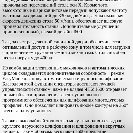
продольных перемещений стола оси Х. Кроме того,
высокоточные шариковинтовые передачи допускают частоту
маятниковых движений до 330 ходов/мин., а максимальная
скорость движения стола 50 м/мин. обеспечивает высокую
производительность станка. Дополнительные улучшения
привносит новый, свежий дизайн J600.
Так, за счет разделенной сдвижной двери обеспечивается
оптимальный доступ в рабочую зону, в том числе для загрузки
с применением грузоподъемного механизма. Стол способен
нести нагрузку до 400 кг.
Из комбинации электронных маховичков и автоматических
циклов складывается дополнительная особенность – режим
EasyMode для полуавтоматического и ручного шлифования.
Благодаря этой функции операторы достигают лучшей
управляемости станком, даже не владея ЧПУ. J600 открывает
новые области применения за счет уникального
программного обеспечения для шлифования многодуговых
профилей. Оно позволяет шлифовать любые контуры на 360°
всего за одну установку.
Также с высочайшей точностью могут выполняться задачи
круглого наружного шлифования и шлифования некруглых
деталей. Таким образом, весь пакет J600 предлагает