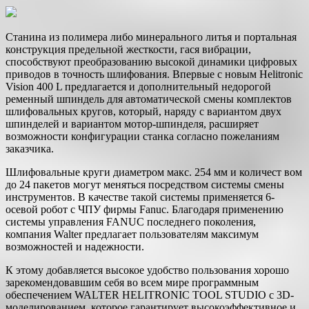
Станина из полимера либо минерального литья и портальная
конструкция предельной жесткости, гася вибрации,
способствуют преобразованию высокой динамики цифровых
приводов в точность шлифования. Впервые с новым Helitronic
Vision 400 L предлагается и дополнительный недорогой
ременный шпиндель для автоматической смены комплектов
шлифовальных кругов, который, наряду с вариантом двух
шпинделей и вариантом мотор-шпинделя, расширяет
возможности конфигурации станка согласно пожеланиям
заказчика.
Шлифовальные круги диаметром макс. 254 мм и количест вом
до 24 пакетов могут меняться посредством системы смены
инструментов. В качестве такой системы применяется 6-
осевой робот с ЧПУ фирмы Fanuc. Благодаря применению
системы управления FANUC последнего поколения,
компания Walter предлагает пользователям максимум
возможностей и надежности.
К этому добавляется высокое удобство пользования хорошо
зарекомендовавшим себя во всем мире программным
обеспечением WALTER HELITRONIC TOOL STUDIO с 3D-
моделированием, которое гарантирует высокоэффективное и