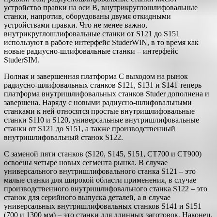
устройство правки на оси В, внутрикруглошлифовальные
станки, напротив, оборудованы двумя откидными
устройствами правки. Что не менее важно,
внутрикруглошлифовальные станки от S121 до S151
используют в работе интерфейс StuderWIN, в то время как
новые радиусно-шлифовальные станки – интерфейс
StuderSIM.
Полная и завершенная платформа С выходом на рынок
радиусно-шлифовальных станков S121, S131 и S141 теперь
платформа внутришлифовальных станков Studer дополнена и
завершена. Наряду с новыми радиусно-шлифовальными
станками к ней относятся простые внутришлифовальные
станки S110 и S120, универсальные внутришлифовальные
станки от S121 до S151, а также производственный
внутришлифовальный станок S122.
С заменой пяти станков (S120, S145, S151, CT700 и CT900)
освоены четыре новых сегмента рынка. В случае
универсального внутришлифовального станка S121 – это
малые станки для широкой области применения, в случае
производственного внутришлифовального станка S122 – это
станок для серийного выпуска деталей, а в случае
универсальных внутришлифовальных станков S141 и S151
(700 и 1300 мм) – это станки для длинных заготовок. Наконец,