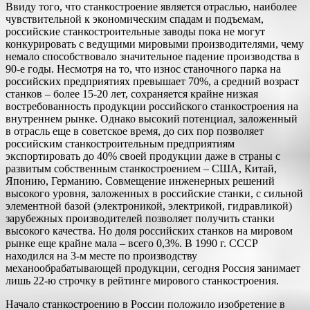
Ввиду того, что станкостроение является отраслью, наиболее
чувствительной к экономическим спадам и подъемам,
российские станкостроительные заводы пока не могут
конкурировать с ведущими мировыми производителями, чему
немало способствовало значительное падение производства в
90-е годы. Несмотря на то, что износ станочного парка на
российских предприятиях превышает 70%, а средний возраст
станков – более 15-20 лет, сохраняется крайне низкая
востребованность продукции российского станкостроения на
внутреннем рынке. Однако высокий потенциал, заложенный
в отрасль еще в советское время, до сих пор позволяет
российским станкостроительным предприятиям
экспортировать до 40% своей продукции даже в страны с
развитым собственным станкостроением – США, Китай,
Японию, Германию. Совмещение инженерных решений
высокого уровня, заложенных в российские станки, с сильной
элементной базой (электроникой, электрикой, гидравликой)
зарубежных производителей позволяет получить станки
высокого качества. Но доля российских станков на мировом
рынке еще крайне мала – всего 0,3%. В 1990 г. СССР
находился на 3-м месте по производству
механообрабатывающей продукции, сегодня Россия занимает
лишь 22-ю строчку в рейтинге мирового станкостроения.
Начало станкостроению в России положило изобретение в