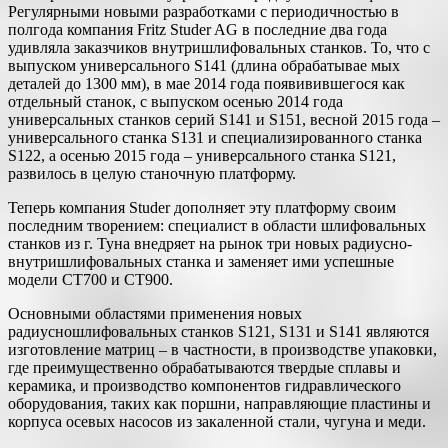
Регулярными новыми разработками с периодичностью в
полгода компания Fritz Studer AG в последние два года
удивляла заказчиков внутришлифовальных станков. То, что с
выпуском универсального S141 (длина обрабатывае мых
деталей до 1300 мм), в мае 2014 года появивившегося как
отдельный станок, с выпуском осенью 2014 года
универсальных станков серий S141 и S151, весной 2015 года –
универсального станка S131 и специализированного станка
S122, а осенью 2015 года – универсального станка S121,
развилось в целую станочную платформу.
Теперь компания Studer дополняет эту платформу своим
последним творением: специалист в области шлифовальных
станков из г. Туна внедряет на рынок три новых радиусно-
внутришлифовальных станка и заменяет ими успешные
модели CT700 и CT900.
Основными областями применения новых
радиусношлифовальных станков S121, S131 и S141 являются
изготовление матриц – в частности, в производстве упаковки,
где преимущественно обрабатываются твердые сплавы и
керамика, и производство компонентов гидравлического
оборудования, таких как поршни, направляющие пластины и
корпуса осевых насосов из закаленной стали, чугуна и меди.