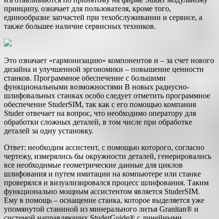
принципу, означает для пользователя, кроме того,
единообразие запчастей при техобслуживании и сервисе, а
также большее наличие сервисных техников.
Это означает «гармонизацию» компонентов и – за счет нового
дизайна и улучшенной эргономики – повышение ценности
станков. Программное обеспечение с большими
функциональными возможностями В новых радиусно-
шлифовальных станках особо следует отметить программное
обеспечение StuderSIM, так как с его помощью компания
Studer отвечает на вопрос, что необходимо оператору для
обработки сложных деталей, в том числе при обработке
деталей за одну установку.
Ответ: необходим ассистент, с помощью которого, согласно
чертежу, измерялись бы окружности деталей, генерировались
все необходимые геометрические данные для циклов
шлифования и путем имитации на компьютере или станке
проверялся и визуализировался процесс шлифования. Таким
функционально мощным ассистентом является StuderSIM.
Ему в помощь – оснащение станка, которое выделяется уже
упомянутой станиной из минерального литья Granitan® и
системой направляющих StuderGuide® с линейными