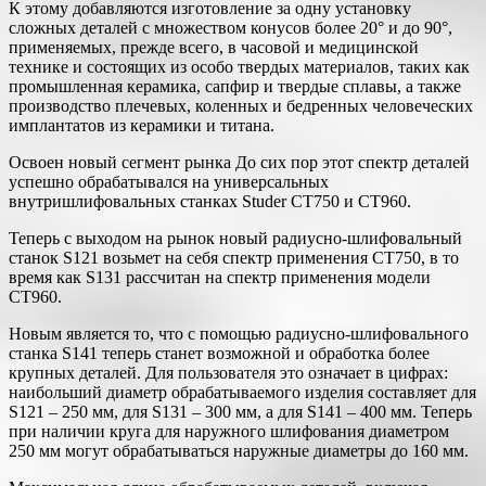
К этому добавляются изготовление за одну установку
сложных деталей с множеством конусов более 20° и до 90°,
применяемых, прежде всего, в часовой и медицинской
технике и состоящих из особо твердых материалов, таких как
промышленная керамика, сапфир и твердые сплавы, а также
производство плечевых, коленных и бедренных человеческих
имплантатов из керамики и титана.
Освоен новый сегмент рынка До сих пор этот спектр деталей
успешно обрабатывался на универсальных
внутришлифовальных станках Studer CT750 и CT960.
Теперь с выходом на рынок новый радиусно-шлифовальный
станок S121 возьмет на себя спектр применения CT750, в то
время как S131 рассчитан на спектр применения модели
CT960.
Новым является то, что с помощью радиусно-шлифовального
станка S141 теперь станет возможной и обработка более
крупных деталей. Для пользователя это означает в цифрах:
наибольший диаметр обрабатываемого изделия составляет для
S121 – 250 мм, для S131 – 300 мм, а для S141 – 400 мм. Теперь
при наличии круга для наружного шлифования диаметром
250 мм могут обрабатываться наружные диаметры до 160 мм.