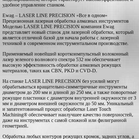
удобное управление станком.
Ewag – LASER LINE PRECISION «Все в одном»
Прецизионная лазерная обработка алмазных инструментов
Моделью LASER LINE PRECISION компания Ewag
представляет новый станок для лазерной обработки, который
является отличной базой для начала работы с лазерной
техникой в современном инструментальном производстве.
Применяемый новейший короткоимпульсный волоконный
лазер зеленого волнового спектра 532 нм обеспечивает
высокую эффективность обработки алмазных режущих
материалов, таких как CBN, PKD и CVD-D.
На станке LASER LINE PRECISION без усилий могут
обрабатываться вращательно-симметричные инструменты
диаметром до 200 мм и длиной до 250 мм, а также поворотные
режущие пластинки с диаметром внутренней окружности от 3
мм и диаметром внешней окружности до 50 мм. Уникальный
и запатентованный процесс обработки Laser Touch
Machining® обеспечивает наилучшее качество поверхностей,
даже на инструментах с самой сложной или филигранной
геометрией.
Обработка любых контуров режущих кромок, задних углов, а