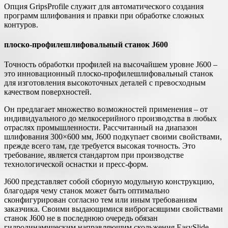
Опция GripsProfile служит для автоматического создания
программ шлифования и правки при обработке сложных
контуров.
плоско-профилешлифовальный станок J600
Точность обработки профилей на высочайшем уровне J600 –
это инновационный плоско-профилешлифовальный станок
для изготовления высокоточных деталей с превосходным
качеством поверхностей.
Он предлагает множество возможностей применения – от
индивидуального до мелкосерийного производства в любых
отраслях промышленности. Рассчитанный на диапазон
шлифования 300×600 мм, J600 подкупает своими свойствами,
прежде всего там, где требуется высокая точность. Это
требование, является стандартом при производстве
технологической оснастки и пресс-форм.
J600 представляет собой сборную модульную конструкцию,
благодаря чему станок может быть оптимально
сконфигурирован согласно тем или иным требованиям
заказчика. Своими выдающимися виброгасящими свойствами
станок J600 не в последнюю очередь обязан
гидродинамическим направляющим скольжения EasySlide