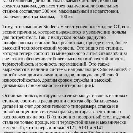
Максимальная длина обрабатываемых деталей, включая
средства зажима, для всех трех радиусно-шлифовальных
станков составляет 300 мм, максимальный вес заготовки,
включая средства зажима, – 100 кг.
Тому, что компания Studer заменяет успешные модели CT, есть
веские причины, которые выражаются в увеличении пользы
для потребителя. Так, с выпуском новых радиусно-
шлифовальных станков был реализован, прежде всего, более
высокий технологический уровень. Это видно по станине,
которая теперь состоит из минерального литья Granitan® и за
счет этого обеспечивает более высокую виброустойчивость,
термостойкость и точность перемещений. Это также
выражается в наличии системы направляющих StuderGuide® с
линейными двигателями приводов, подкупающей своей
износостойкостью, долгим сроком службы и высокой
динамикой (с возможностью интерполяции).
Основная польза, которую заказчики могут извлечь из новых
станков, состоит в расширении спектра обрабатываемых
деталей за счет дополнительного типоразмера станка и в
новой концепции системы правки, которая за счет нового
расположения на оси В (синхронно поворотный стол изделия)
стала не только проще, но и термоустойчивее и механически
жестче. То, что теперь и новые S121, S131 и S141
изготавливаются по принятому на фирме Studer модульному