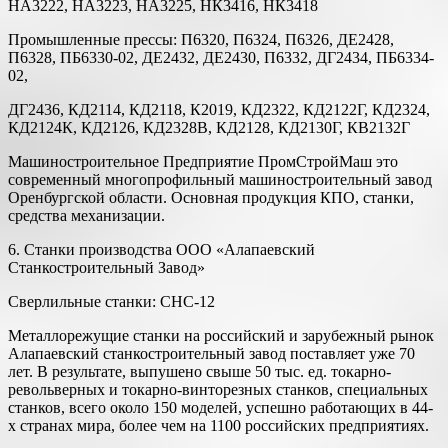
НА3222, НА3223, НА3225, НК3416, НК3418
Промышленные прессы: П6320, П6324, П6326, ДЕ2428,
П6328, ПБ6330-02, ДЕ2432, ДЕ2430, П6332, ДГ2434, ПБ6334-
02,
ДГ2436, КД2114, КД2118, К2019, КД2322, КД2122Г, КД2324,
КД2124К, КД2126, КД2328В, КД2128, КД2130Г, КВ2132Г
Машиностроительное Предприятие ПромСтройМаш это
современный многопрофильный машиностроительный завод
Оренбургской области. Основная продукция КПО, станки,
средства механизации.
6. Станки производства ООО «Алапаевский
Станкостроительный Завод»
Сверлильные станки: CHC-12
Металлорежущие станки на российский и зарубежный рынок
Алапаевский станкостроительный завод поставляет уже 70
лет. В результате, выпушено свыше 50 тыс. ед. токарно-
револьверных и токарно-винторезных станков, специальных
станков, всего около 150 моделей, успешно работающих в 44-
х странах мира, более чем на 1100 российских предприятиях.