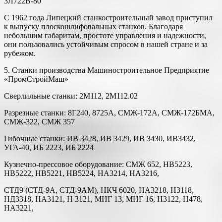
3Л722В-80
С 1962 года Липецкий станкостроительный завод приступил
к выпуску плоскошлифовальных станков. Благодаря
небольшим габаритам, простоте управления и надежности,
они пользовались устойчивым спросом в нашей стране и за
рубежом.
5. Станки производства Машиностроительное Предприятие
«ПромСтройМаш»
Сверлильные станки: 2М112, 2М112.02
Разрезные станки: 8Г240, 8725А, СМЖ-172А, СМЖ-172БМА,
СМЖ-322, СМЖ 357
Гибочные станки: ИВ 3428, ИВ 3429, ИВ 3430, ИВ3432,
УГА-40, ИБ 2223, ИБ 2224
Кузнечно-прессовое оборудование: СМЖ 652, НВ5223,
НВ5222, НВ5221, НВ5224, НА3214, НА3216,
СТД9 (СТД-9А, СТД-9АМ), НКЧ 6020, НА3218, Н3118,
НД3318, НА3121, Н 3121, МНГ 13, МНГ 16, Н3122, Н478,
НА3221,