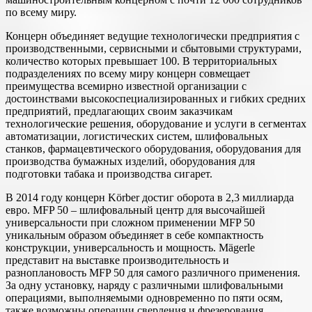
по всему миру.
Концерн объединяет ведущие технологически предприятия с
производственными, сервисными и сбытовыми структурами,
количество которых превышает 100. В территориальных
подразделениях по всему миру концерн совмещает
преимущества всемирно известной организации с
достоинствами высокоспециализированных и гибких средних
предприятий, предлагающих своим заказчикам
технологические решения, оборудование и услуги в сегментах
автоматизации, логистических систем, шлифовальных
станков, фармацевтического оборудования, оборудования для
производства бумажных изделий, оборудования для
подготовки табака и производства сигарет.
В 2014 году концерн Körber достиг оборота в 2,3 миллиарда
евро. MFP 50 – шлифовальный центр для высочайшей
универсальности при сложном применении MFP 50
уникальным образом объединяет в себе компактность
конструкции, универсальность и мощность. Mägerle
представит на выставке производительность и
разноплановость MFP 50 для самого различного применения.
За одну установку, наряду с различными шлифовальными
операциями, выполняемыми одновременно по пяти осям,
также возможны операции сверления и фрезерования.