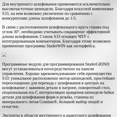
Для внутреннего шлифования применяются исключительно
высокочастотные шпиндели. Благодаря искусной компоновке
S33, на нем возможно увеличение по сравнению с
конкурентами длины шлифования до 1/3.
В связи с расположением шлифовального круга справа под
углом 30°, необходимо учитывать сокращение эффективной
длины шлифования. Станок S33 оснащен ЧПУ с
интегрированным компьютером. Благодаря этому возможно
применение программы StuderWIN как интерфейса.
Программные модули для программирования StuderGRIND
могут устанавливаться непосредственно на панели
управления. Хорошо зарекомендовавшие себя преимущества
S33: уникальное расположение мотор-шпинделей, простейшее
переоснащение для перехода с шлифования в центрах на
шлифование с зажимом детали в патроне, поворотный стол,
опциональная ось C интерполяции вращения шпинделя бабки
детали для шлифования форм и резьбы, станина из
минерального литья Granitan®, большой выбор опций и
оснастки.
Эксперты в области внутреннего и радиусного шлифования