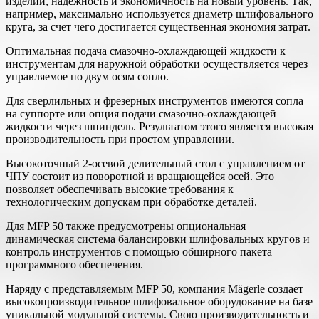
изделий, надежность и экономичность на новый уровень. Так,
например, максимально используется диаметр шлифовального
круга, за счет чего достигается существенная экономия затрат.
Оптимальная подача смазочно-охлаждающей жидкости к
инструментам для наружной обработки осуществляется через
управляемое по двум осям сопло.
Для сверлильных и фрезерных инструментов имеются сопла
на суппорте или опция подачи смазочно-охлаждающей
жидкости через шпиндель. Результатом этого является высокая
производительность при простом управлении.
Высокоточный 2-осевой делительный стол с управлением от
ЧПУ состоит из поворотной и вращающейся осей. Это
позволяет обеспечивать высокие требования к
технологическим допускам при обработке деталей.
Для MFP 50 также предусмотрены опциональная
динамическая система балансировки шлифовальных кругов и
контроль инструментов с помощью обширного пакета
программного обеспечения.
Наряду с представляемым MFP 50, компания Mägerle создает
высокопроизводительное шлифовальное оборудование на базе
уникальной модульной системы. Свою производительность и