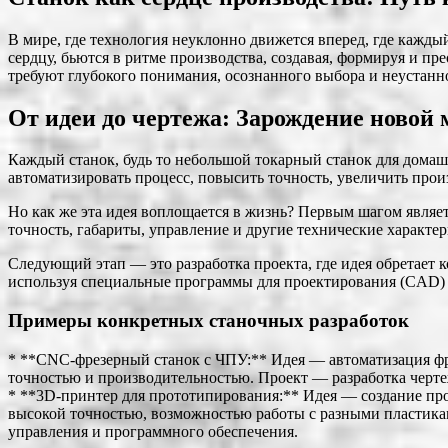
В мире, где технология неуклонно движется вперед, где кажд
сердцу, бьются в ритме производства, создавая, формируя и пр
требуют глубокого понимания, осознанного выбора и неустанно
От идеи до чертежа: Зарождение ново
Каждый станок, будь то небольшой токарный станок для домаш
автоматизировать процесс, повысить точность, увеличить произ
Но как же эта идея воплощается в жизнь? Первым шагом являет
точность, габариты, управление и другие технические характе
Следующий этап — это разработка проекта, где идея обретает
используя специальные программы для проектирования (CAD)
Примеры конкретных станочных разработок
* **CNC-фрезерный станок с ЧПУ:** Идея — автоматизация фре
точностью и производительностью. Проект — разработка черте
* **3D-принтер для прототипирования:** Идея — создание про
высокой точностью, возможностью работы с разными пластика
управления и программного обеспечения.