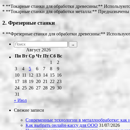
* **Токарные станки для обработки древесины:** Используются
* **Токарные станки для обработки металла:** Предназначены 
2. Фрезерные станки
* **Фрезерные станки для обработки древесины:** Используют
Август 2026
Пн
Вт
Ср
Чт
Пт
Сб
Вс
1
2
3
4
5
6
7
8
9
10
11
12
13
14
15
16
17
18
19
20
21
22
23
24
25
26
27
28
29
30
31
« Июл
Свежие записи
Современные технологии в металлообработке: как и
Как выбрать онлайн-кассу для ООО
31/07/2026