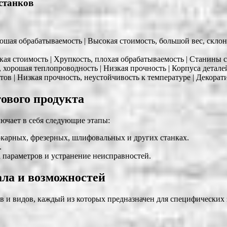
станков
рошая обрабатываемость | Высокая стоимость, большой вес, склон
зкая стоимость | Хрупкость, плохая обрабатываемость | Станины 
 хорошая теплопроводность | Низкая прочность | Корпуса детале
ветов | Низкая прочность, неустойчивость к температуре | Декор
тового продукта
ючает в себя следующие этапы:
токарных, фрезерных, шлифовальных и других станках.
.
а параметров и устранение неисправностей.
ала и возможностей
в и видов, каждый из которых предназначен для специфических 