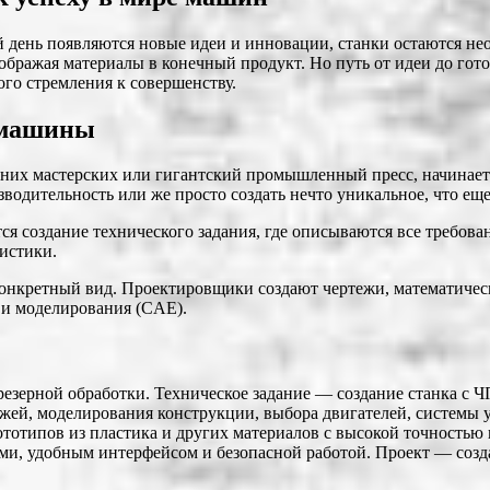
ый день появляются новые идеи и инновации, станки остаются н
еображая материалы в конечный продукт. Но путь от идеи до гот
го стремления к совершенству.
й машины
них мастерских или гигантский промышленный пресс, начинаетс
водительность или же просто создать нечто уникальное, что еще
ся создание технического задания, где описываются все требова
ристики.
 конкретный вид. Проектировщики создают чертежи, математичес
 и моделирования (CAE).
зерной обработки. Техническое задание — создание станка с ЧП
жей, моделирования конструкции, выбора двигателей, системы 
тотипов из пластика и других материалов с высокой точностью и
ми, удобным интерфейсом и безопасной работой. Проект — созд