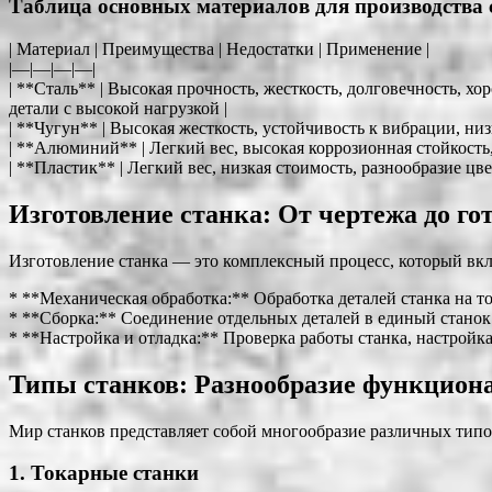
Таблица основных материалов для производства 
| Материал | Преимущества | Недостатки | Применение |
|—|—|—|—|
| **Сталь** | Высокая прочность, жесткость, долговечность, хо
детали с высокой нагрузкой |
| **Чугун** | Высокая жесткость, устойчивость к вибрации, ни
| **Алюминий** | Легкий вес, высокая коррозионная стойкость,
| **Пластик** | Легкий вес, низкая стоимость, разнообразие ц
Изготовление станка: От чертежа до го
Изготовление станка — это комплексный процесс, который вкл
* **Механическая обработка:** Обработка деталей станка на 
* **Сборка:** Соединение отдельных деталей в единый станок
* **Настройка и отладка:** Проверка работы станка, настройк
Типы станков: Разнообразие функцион
Мир станков представляет собой многообразие различных типо
1. Токарные станки