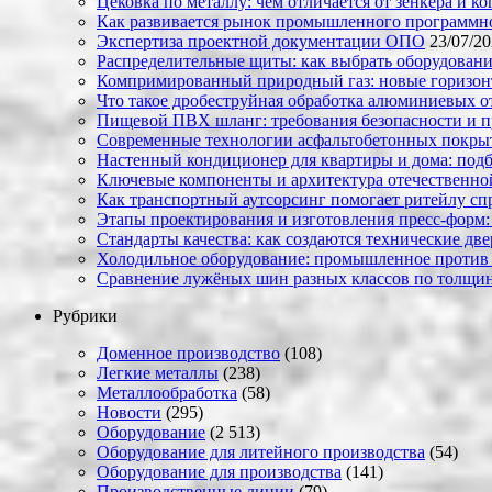
Цековка по металлу: чем отличается от зенкера и к
Как развивается рынок промышленного программно
Экспертиза проектной документации ОПО
23/07/2
Распределительные щиты: как выбрать оборудовани
Компримированный природный газ: новые горизон
Что такое дробеструйная обработка алюминиевых о
Пищевой ПВХ шланг: требования безопасности и 
Современные технологии асфальтобетонных покрыти
Настенный кондиционер для квартиры и дома: под
Ключевые компоненты и архитектура отечественн
Как транспортный аутсорсинг помогает ритейлу сп
Этапы проектирования и изготовления пресс-форм:
Стандарты качества: как создаются технические дв
Холодильное оборудование: промышленное против
Сравнение лужёных шин разных классов по толщин
Рубрики
Доменное производство
(108)
Легкие металлы
(238)
Металлообработка
(58)
Новости
(295)
Оборудование
(2 513)
Оборудование для литейного производства
(54)
Оборудование для производства
(141)
Производственные линии
(79)