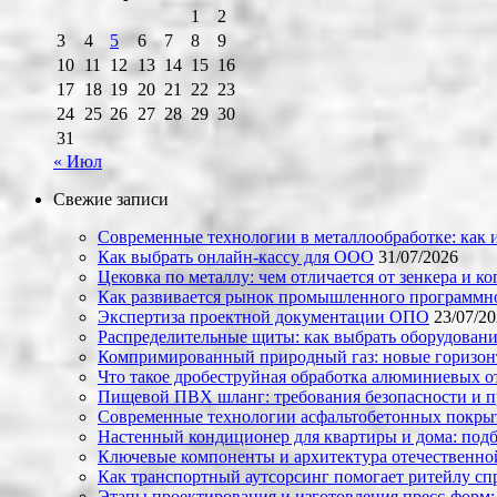
1
2
3
4
5
6
7
8
9
10
11
12
13
14
15
16
17
18
19
20
21
22
23
24
25
26
27
28
29
30
31
« Июл
Свежие записи
Современные технологии в металлообработке: как и
Как выбрать онлайн-кассу для ООО
31/07/2026
Цековка по металлу: чем отличается от зенкера и к
Как развивается рынок промышленного программно
Экспертиза проектной документации ОПО
23/07/2
Распределительные щиты: как выбрать оборудовани
Компримированный природный газ: новые горизон
Что такое дробеструйная обработка алюминиевых о
Пищевой ПВХ шланг: требования безопасности и 
Современные технологии асфальтобетонных покрыти
Настенный кондиционер для квартиры и дома: под
Ключевые компоненты и архитектура отечественн
Как транспортный аутсорсинг помогает ритейлу сп
Этапы проектирования и изготовления пресс-форм: