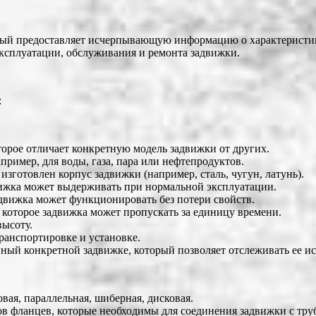
рый предоставляет исчерпывающую информацию о характеристик
ксплуатации, обслуживания и ремонта задвижки.
:
торое отличает конкретную модель задвижки от других.
ример, для воды, газа, пара или нефтепродуктов.
изготовлен корпус задвижки (например, сталь, чугун, латунь).
вижка может выдерживать при нормальной эксплуатации.
адвижка может функционировать без потери свойств.
 которое задвижка может пропускать за единицу времени.
высоту.
транспортировке и установке.
ый конкретной задвижке, который позволяет отслеживать ее и
вая, параллельная, шиберная, дисковая.
в фланцев, которые необходимы для соединения задвижки с тру