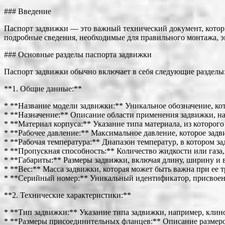
### Введение
Паспорт задвижки — это важный технический документ, кото
подробные сведения, необходимые для правильного монтажа, э
### Основные разделы паспорта задвижки
Паспорт задвижки обычно включает в себя следующие разделы
**1. Общие данные:**
* **Название модели задвижки:** Уникальное обозначение, ко
* **Назначение:** Описание области применения задвижки, нап
* **Материал корпуса:** Указание типа материала, из которого 
* **Рабочее давление:** Максимальное давление, которое зад
* **Рабочая температура:** Диапазон температур, в котором з
* **Пропускная способность:** Количество жидкости или газа,
* **Габариты:** Размеры задвижки, включая длину, ширину и 
* **Вес:** Масса задвижки, которая может быть важна при ее 
* **Серийный номер:** Уникальный идентификатор, присвоенн
**2. Технические характеристики:**
* **Тип задвижки:** Указание типа задвижки, например, клино
* **Размеры присоединительных фланцев:** Описание размеро