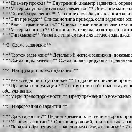
* **Диаметр прохода:** Внутренний диаметр задвижки, опре
* **Материал уплотнительных элементов:** Описание материал
* **Способ управления:** Указание способа управления задвиж
* **Тип привода:** Описание типа привода, если задвижка ос
* **Класс герметичности:** Оценка герметичности задвижки 
* **Материал штока:** Описание материала, из которого изго
* **Тип смазки:** Указание типа смазки для деталей задвижки.
**3. Схема задвижки:**
* **Чертеж задвижки:** Детальный чертеж задвижки, показы
* **Схема подключения:** Схема, иллюстрирующая правильны
**4. Инструкции по эксплуатации:**
* **Рекомендации по установке:** Подробное описание проце
* **Правила эксплуатации:** Инструкции по безопасному исп
обслуживания.
* **Меры предосторожности:** Предупреждения о возможных о
**5. Информация о гарантии:**
* **Срок гарантии:** Период времени, в течение которого про
* **Условия гарантии:** Описание условий, при которых гаран
* **Порядок обращения за гарантийным обслуживанием:** Инст