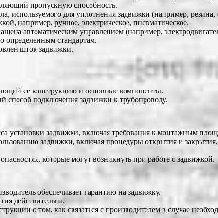
деляющий пропускную способность.
а, используемого для уплотнения задвижки (например, резина, ф
кой, например, ручное, электрическое, пневматическое.
нащена автоматическим управлением (например, электродвигате
по определенным стандартам.
товлен шток задвижки.
вающий ее конструкцию и основные компоненты.
й способ подключения задвижки к трубопроводу.
сса установки задвижки, включая требования к монтажным площ
ользованию задвижки, включая процедуры открытия и закрытия,
пасностях, которые могут возникнуть при работе с задвижкой.
изводитель обеспечивает гарантию на задвижку.
тия действительна.
рукции о том, как связаться с производителем в случае необх