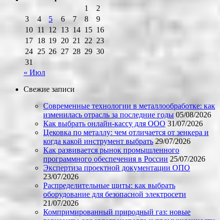
1
2
3
4
5
6
7
8
9
10
11
12
13
14
15
16
17
18
19
20
21
22
23
24
25
26
27
28
29
30
31
« Июл
Свежие записи
Современные технологии в металлообработке: как
изменилась отрасль за последние годы
05/08/2026
Как выбрать онлайн-кассу для ООО
31/07/2026
Цековка по металлу: чем отличается от зенкера и
когда какой инструмент выбрать
29/07/2026
Как развивается рынок промышленного
программного обеспечения в России
25/07/2026
Экспертиза проектной документации ОПО
23/07/2026
Распределительные щиты: как выбрать
оборудование для безопасной электросети
21/07/2026
Компримированный природный газ: новые