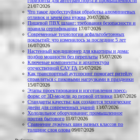
горизонты для автотранспорта и промышленности
21/07/2026
Что такое дробеструйная обработка алюминиевых
отливок и зачем она нужна
20/07/2026
Пищевой ПВХ шланг: требования безопасности и
правила сертификации
17/07/2026
Современные технологии асфальтобетонных
покрытий: что изменилось за последние 5 лет
16/07/2026
Настенный кондиционер для квартиры и дома:
подбор мощности без переплаты
15/07/2026
Ключевые компоненты и архитектура
отечественной САУ ГА
15/07/2026
Как транспортный аутсорсинг помогает ритейлу
справляться с пиковыми нагрузками в праздники
15/07/2026
Этапы проектирования и изготовления пресс-
форм: от 3D-модели до первой отливки
13/07/2026
Стандарты качества: как создаются технические
двери для современных зданий
13/07/2026
Холодильное оборудование: промышленное
против бытового
11/07/2026
Сравнение лужёных шин разных классов по
толщине слоя олова
09/07/2026