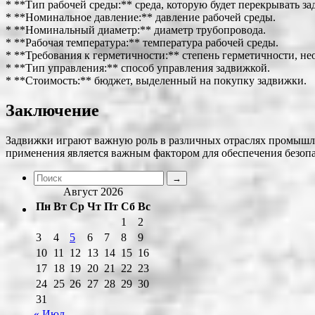
* **Тип рабочей среды:** среда, которую будет перекрывать за
* **Номинальное давление:** давление рабочей среды.
* **Номинальный диаметр:** диаметр трубопровода.
* **Рабочая температура:** температура рабочей среды.
* **Требования к герметичности:** степень герметичности, не
* **Тип управления:** способ управления задвижкой.
* **Стоимость:** бюджет, выделенный на покупку задвижки.
Заключение
Задвижки играют важную роль в различных отраслях промышле
применения является важным фактором для обеспечения безоп
Август 2026
Пн
Вт
Ср
Чт
Пт
Сб
Вс
1
2
3
4
5
6
7
8
9
10
11
12
13
14
15
16
17
18
19
20
21
22
23
24
25
26
27
28
29
30
31
« Июл