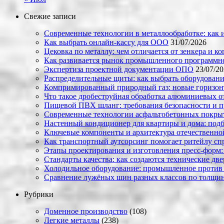
Свежие записи
Современные технологии в металлообработке: как и
Как выбрать онлайн-кассу для ООО
31/07/2026
Цековка по металлу: чем отличается от зенкера и к
Как развивается рынок промышленного программно
Экспертиза проектной документации ОПО
23/07/2
Распределительные щиты: как выбрать оборудовани
Компримированный природный газ: новые горизон
Что такое дробеструйная обработка алюминиевых о
Пищевой ПВХ шланг: требования безопасности и 
Современные технологии асфальтобетонных покрыти
Настенный кондиционер для квартиры и дома: под
Ключевые компоненты и архитектура отечественн
Как транспортный аутсорсинг помогает ритейлу сп
Этапы проектирования и изготовления пресс-форм:
Стандарты качества: как создаются технические дв
Холодильное оборудование: промышленное против
Сравнение лужёных шин разных классов по толщин
Рубрики
Доменное производство
(108)
Легкие металлы
(238)