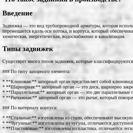
Введение
Задвижка — это вид трубопроводной арматуры, которая использ
перемещается вдоль оси потока, и корпуса, который обеспечи
химическая, энергетическая, водоснабжение и канализация.
Типы задвижек
Существует много типов задвижек, которые классифицируются
### По типу запорного элемента:
* **Клиновая:** запорный орган представляет собой клиновидн
* **Шарнирная:** запорный орган — это диск, шарнирно закре
* **Параллельная:** запорный орган — это две параллельные п
* **Рычажная:** запорный орган — это рычаг, который поворач
### По материалу корпуса:
* **Стальные:** изготовлены из стали, обеспечивают высокую
* **Чугунные:** изготовлены из чугуна, отличаются доступно
* **Пластиковые:** изготовлены из пластика, отличаются лег