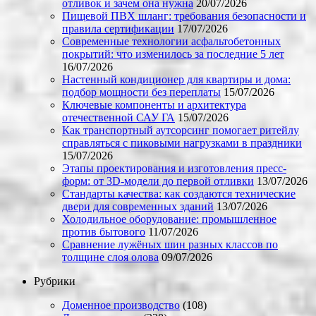
отливок и зачем она нужна
20/07/2026
Пищевой ПВХ шланг: требования безопасности и
правила сертификации
17/07/2026
Современные технологии асфальтобетонных
покрытий: что изменилось за последние 5 лет
16/07/2026
Настенный кондиционер для квартиры и дома:
подбор мощности без переплаты
15/07/2026
Ключевые компоненты и архитектура
отечественной САУ ГА
15/07/2026
Как транспортный аутсорсинг помогает ритейлу
справляться с пиковыми нагрузками в праздники
15/07/2026
Этапы проектирования и изготовления пресс-
форм: от 3D-модели до первой отливки
13/07/2026
Стандарты качества: как создаются технические
двери для современных зданий
13/07/2026
Холодильное оборудование: промышленное
против бытового
11/07/2026
Сравнение лужёных шин разных классов по
толщине слоя олова
09/07/2026
Рубрики
Доменное производство
(108)