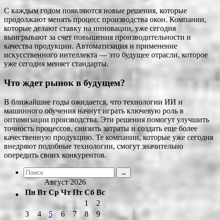
С каждым годом появляются новые решения, которые
продолжают менять процесс производства окон. Компании,
которые делают ставку на инновации, уже сегодня
выигрывают за счет повышения производительности и
качества продукции. Автоматизация и применение
искусственного интеллекта — это будущее отрасли, которое
уже сегодня меняет стандарты.
Что ждет рынок в будущем?
В ближайшие годы ожидается, что технологии ИИ и
машинного обучения начнут играть ключевую роль в
оптимизации производства. Эти решения помогут улучшить
точность процессов, снизить затраты и создать еще более
качественную продукцию. Те компании, которые уже сегодня
внедряют подобные технологии, смогут значительно
опередить своих конкурентов.
Август 2026
Пн
Вт
Ср
Чт
Пт
Сб
Вс
1
2
3
4
5
6
7
8
9