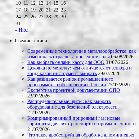
10
11
12
13
14
15
16
17
18
19
20
21
22
23
24
25
26
27
28
29
30
31
« Июл
Свежие записи
Современные технологии в металлообработке: как
изменилась отрасль за последние годы
05/08/2026
Как выбрать онлайн-кассу для ООО
31/07/2026
Цековка по металлу: чем отличается от зенкера и
когда какой инструмент выбрать
29/07/2026
Как развивается рынок промышленного
программного обеспечения в России
25/07/2026
Экспертиза проектной документации ОПО
23/07/2026
Распределительные щиты: как выбрать
оборудование для безопасной электросети
21/07/2026
Компримированный природный газ: новые
горизонты для автотранспорта и промышленности
21/07/2026
Что такое дробеструйная обработка алюминиевых