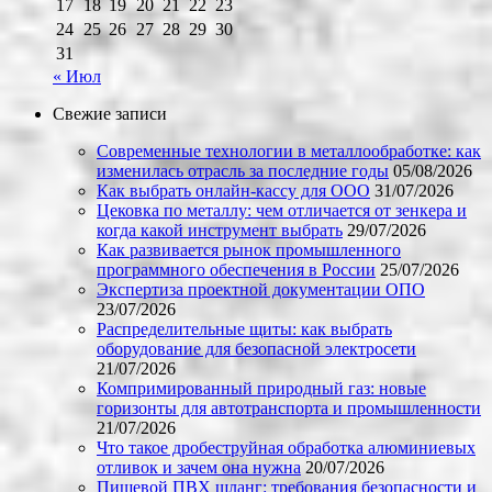
17
18
19
20
21
22
23
24
25
26
27
28
29
30
31
« Июл
Свежие записи
Современные технологии в металлообработке: как
изменилась отрасль за последние годы
05/08/2026
Как выбрать онлайн-кассу для ООО
31/07/2026
Цековка по металлу: чем отличается от зенкера и
когда какой инструмент выбрать
29/07/2026
Как развивается рынок промышленного
программного обеспечения в России
25/07/2026
Экспертиза проектной документации ОПО
23/07/2026
Распределительные щиты: как выбрать
оборудование для безопасной электросети
21/07/2026
Компримированный природный газ: новые
горизонты для автотранспорта и промышленности
21/07/2026
Что такое дробеструйная обработка алюминиевых
отливок и зачем она нужна
20/07/2026
Пищевой ПВХ шланг: требования безопасности и