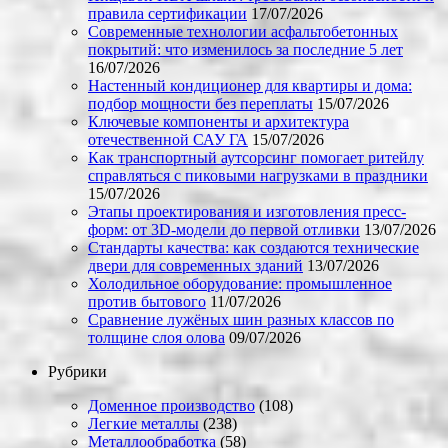
правила сертификации
17/07/2026
Современные технологии асфальтобетонных
покрытий: что изменилось за последние 5 лет
16/07/2026
Настенный кондиционер для квартиры и дома:
подбор мощности без переплаты
15/07/2026
Ключевые компоненты и архитектура
отечественной САУ ГА
15/07/2026
Как транспортный аутсорсинг помогает ритейлу
справляться с пиковыми нагрузками в праздники
15/07/2026
Этапы проектирования и изготовления пресс-
форм: от 3D-модели до первой отливки
13/07/2026
Стандарты качества: как создаются технические
двери для современных зданий
13/07/2026
Холодильное оборудование: промышленное
против бытового
11/07/2026
Сравнение лужёных шин разных классов по
толщине слоя олова
09/07/2026
Рубрики
Доменное производство
(108)
Легкие металлы
(238)
Металлообработка
(58)