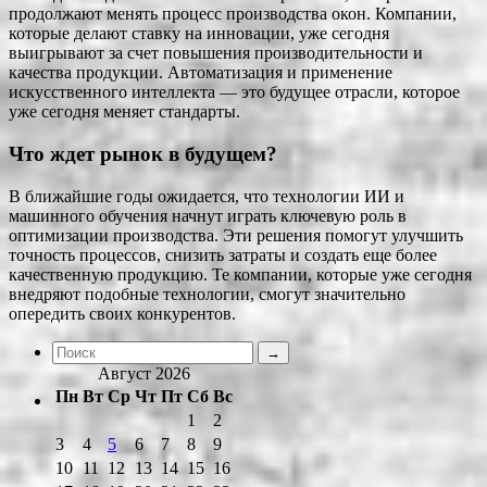
продолжают менять процесс производства окон. Компании,
которые делают ставку на инновации, уже сегодня
выигрывают за счет повышения производительности и
качества продукции. Автоматизация и применение
искусственного интеллекта — это будущее отрасли, которое
уже сегодня меняет стандарты.
Что ждет рынок в будущем?
В ближайшие годы ожидается, что технологии ИИ и
машинного обучения начнут играть ключевую роль в
оптимизации производства. Эти решения помогут улучшить
точность процессов, снизить затраты и создать еще более
качественную продукцию. Те компании, которые уже сегодня
внедряют подобные технологии, смогут значительно
опередить своих конкурентов.
Август 2026
Пн
Вт
Ср
Чт
Пт
Сб
Вс
1
2
3
4
5
6
7
8
9
10
11
12
13
14
15
16