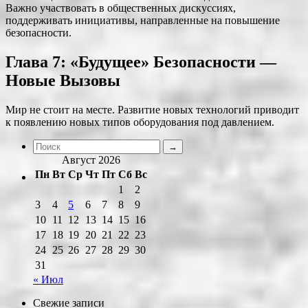
Важно участвовать в общественных дискуссиях,
поддерживать инициативы, направленные на повышение
безопасности.
Глава 7: «Будущее» Безопасности —
Новые Вызовы
Мир не стоит на месте. Развитие новых технологий приводит
к появлению новых типов оборудования под давлением.
Август 2026
Пн
Вт
Ср
Чт
Пт
Сб
Вс
1
2
3
4
5
6
7
8
9
10
11
12
13
14
15
16
17
18
19
20
21
22
23
24
25
26
27
28
29
30
31
« Июл
Свежие записи