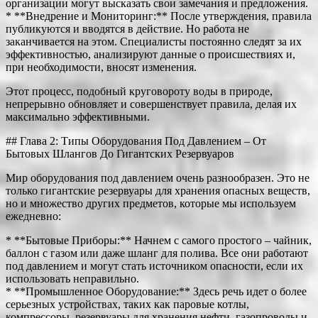
организации могут высказать свои замечания и предложения.
* **Внедрение и Мониторинг:** После утверждения, правила
публикуются и вводятся в действие. Но работа не
заканчивается на этом. Специалисты постоянно следят за их
эффективностью, анализируют данные о происшествиях и,
при необходимости, вносят изменения.
Этот процесс, подобный круговороту воды в природе,
непрерывно обновляет и совершенствует правила, делая их
максимально эффективными.
## Глава 2: Типы Оборудования Под Давлением – От
Бытовых Шлангов До Гигантских Резервуаров
Мир оборудования под давлением очень разнообразен. Это не
только гигантские резервуары для хранения опасных веществ,
но и множество других предметов, которые мы используем
ежедневно:
* **Бытовые Приборы:** Начнем с самого простого – чайник,
баллон с газом или даже шланг для полива. Все они работают
под давлением и могут стать источником опасности, если их
использовать неправильно.
* **Промышленное Оборудование:** Здесь речь идет о более
серьезных устройствах, таких как паровые котлы,
компрессоры, резервуары для хранения нефти, газопроводы и