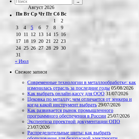
Август 2026
Пн
Вт
Ср
Чт
Пт
Сб
Вс
1
2
3
4
5
6
7
8
9
10
11
12
13
14
15
16
17
18
19
20
21
22
23
24
25
26
27
28
29
30
31
« Июл
Свежие записи
Современные технологии в металлообработке: как
изменилась отрасль за последние годы
05/08/2026
Как выбрать онлайн-кассу для ООО
31/07/2026
Цековка по металлу: чем отличается от зенкера и
когда какой инструмент выбрать
29/07/2026
Как развивается рынок промышленного
программного обеспечения в России
25/07/2026
Экспертиза проектной документации ОПО
23/07/2026
Распределительные щиты: как выбрать
оборудование для безопасной электросети