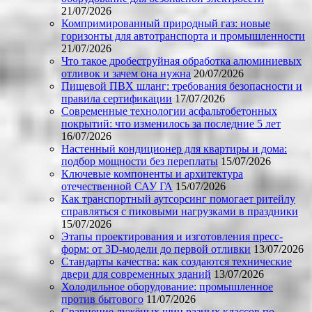
21/07/2026
Компримированный природный газ: новые
горизонты для автотранспорта и промышленности
21/07/2026
Что такое дробеструйная обработка алюминиевых
отливок и зачем она нужна
20/07/2026
Пищевой ПВХ шланг: требования безопасности и
правила сертификации
17/07/2026
Современные технологии асфальтобетонных
покрытий: что изменилось за последние 5 лет
16/07/2026
Настенный кондиционер для квартиры и дома:
подбор мощности без переплаты
15/07/2026
Ключевые компоненты и архитектура
отечественной САУ ГА
15/07/2026
Как транспортный аутсорсинг помогает ритейлу
справляться с пиковыми нагрузками в праздники
15/07/2026
Этапы проектирования и изготовления пресс-
форм: от 3D-модели до первой отливки
13/07/2026
Стандарты качества: как создаются технические
двери для современных зданий
13/07/2026
Холодильное оборудование: промышленное
против бытового
11/07/2026
Сравнение лужёных шин разных классов по