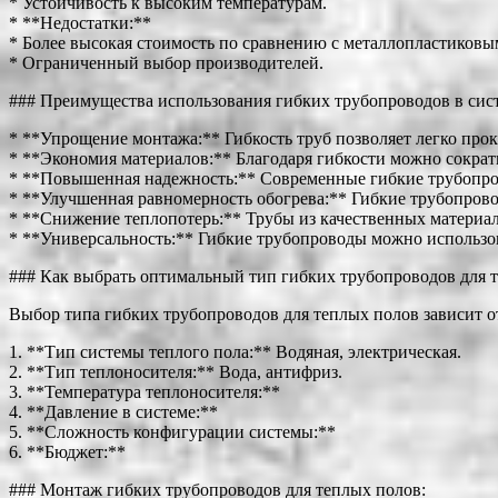
* Устойчивость к высоким температурам.
* **Недостатки:**
* Более высокая стоимость по сравнению с металлопластиковы
* Ограниченный выбор производителей.
### Преимущества использования гибких трубопроводов в сис
* **Упрощение монтажа:** Гибкость труб позволяет легко прок
* **Экономия материалов:** Благодаря гибкости можно сократи
* **Повышенная надежность:** Современные гибкие трубопро
* **Улучшенная равномерность обогрева:** Гибкие трубопров
* **Снижение теплопотерь:** Трубы из качественных матери
* **Универсальность:** Гибкие трубопроводы можно использова
### Как выбрать оптимальный тип гибких трубопроводов для 
Выбор типа гибких трубопроводов для теплых полов зависит о
1. **Тип системы теплого пола:** Водяная, электрическая.
2. **Тип теплоносителя:** Вода, антифриз.
3. **Температура теплоносителя:**
4. **Давление в системе:**
5. **Сложность конфигурации системы:**
6. **Бюджет:**
### Монтаж гибких трубопроводов для теплых полов: