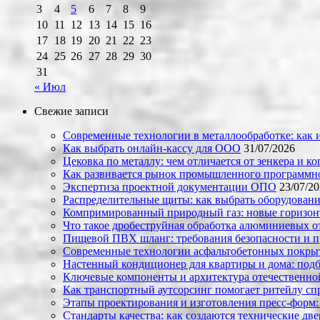
3
4
5
6
7
8
9
10
11
12
13
14
15
16
17
18
19
20
21
22
23
24
25
26
27
28
29
30
31
« Июл
Свежие записи
Современные технологии в металлообработке: как и
Как выбрать онлайн-кассу для ООО
31/07/2026
Цековка по металлу: чем отличается от зенкера и к
Как развивается рынок промышленного программно
Экспертиза проектной документации ОПО
23/07/2
Распределительные щиты: как выбрать оборудовани
Компримированный природный газ: новые горизон
Что такое дробеструйная обработка алюминиевых о
Пищевой ПВХ шланг: требования безопасности и 
Современные технологии асфальтобетонных покрыти
Настенный кондиционер для квартиры и дома: под
Ключевые компоненты и архитектура отечественн
Как транспортный аутсорсинг помогает ритейлу сп
Этапы проектирования и изготовления пресс-форм:
Стандарты качества: как создаются технические дв