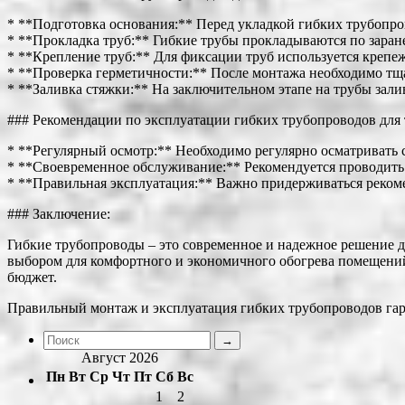
* **Подготовка основания:** Перед укладкой гибких трубопро
* **Прокладка труб:** Гибкие трубы прокладываются по заран
* **Крепление труб:** Для фиксации труб используется крепе
* **Проверка герметичности:** После монтажа необходимо тща
* **Заливка стяжки:** На заключительном этапе на трубы зали
### Рекомендации по эксплуатации гибких трубопроводов для 
* **Регулярный осмотр:** Необходимо регулярно осматривать 
* **Своевременное обслуживание:** Рекомендуется проводить
* **Правильная эксплуатация:** Важно придерживаться реком
### Заключение:
Гибкие трубопроводы – это современное и надежное решение дл
выбором для комфортного и экономичного обогрева помещений.
бюджет.
Правильный монтаж и эксплуатация гибких трубопроводов гара
Август 2026
Пн
Вт
Ср
Чт
Пт
Сб
Вс
1
2