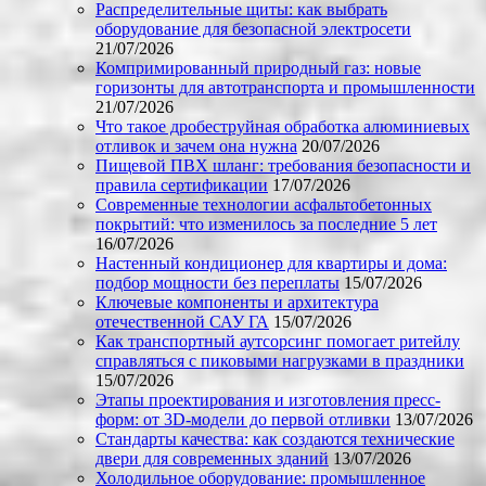
Распределительные щиты: как выбрать
оборудование для безопасной электросети
21/07/2026
Компримированный природный газ: новые
горизонты для автотранспорта и промышленности
21/07/2026
Что такое дробеструйная обработка алюминиевых
отливок и зачем она нужна
20/07/2026
Пищевой ПВХ шланг: требования безопасности и
правила сертификации
17/07/2026
Современные технологии асфальтобетонных
покрытий: что изменилось за последние 5 лет
16/07/2026
Настенный кондиционер для квартиры и дома:
подбор мощности без переплаты
15/07/2026
Ключевые компоненты и архитектура
отечественной САУ ГА
15/07/2026
Как транспортный аутсорсинг помогает ритейлу
справляться с пиковыми нагрузками в праздники
15/07/2026
Этапы проектирования и изготовления пресс-
форм: от 3D-модели до первой отливки
13/07/2026
Стандарты качества: как создаются технические
двери для современных зданий
13/07/2026
Холодильное оборудование: промышленное