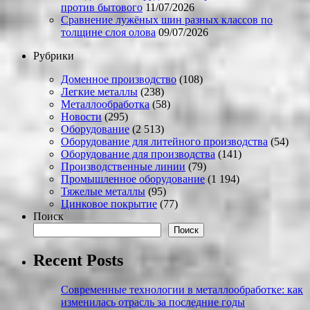
против бытового
11/07/2026
Сравнение лужёных шин разных классов по
толщине слоя олова
09/07/2026
Рубрики
Доменное производство
(108)
Легкие металлы
(238)
Металлообработка
(58)
Новости
(295)
Оборудование
(2 513)
Оборудование для литейного производства
(54)
Оборудование для производства
(141)
Производственные линии
(79)
Промышленное оборудование
(1 194)
Тяжелые металлы
(95)
Цинковое покрытие
(77)
Поиск
Поиск
Recent Posts
Современные технологии в металлообработке: как
изменилась отрасль за последние годы