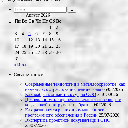
Август 2026
Пн
Вт
Ср
Чт
Пт
Сб
Вс
1
2
3
4
5
6
7
8
9
10
11
12
13
14
15
16
17
18
19
20
21
22
23
24
25
26
27
28
29
30
31
« Июл
Свежие записи
Современные технологии в металлообработке: как
изменилась отрасль за последние годы
05/08/2026
Как выбрать онлайн-кассу для ООО
31/07/2026
Цековка по металлу: чем отличается от зенкера и
когда какой инструмент выбрать
29/07/2026
Как развивается рынок промышленного
программного обеспечения в России
25/07/2026
Экспертиза проектной документации ОПО
23/07/2026