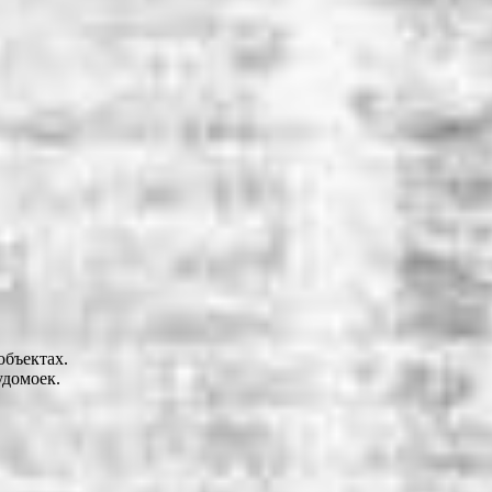
объектах.
удомоек.