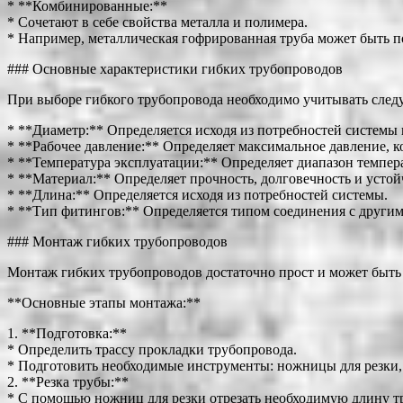
* **Комбинированные:**
* Сочетают в себе свойства металла и полимера.
* Например, металлическая гофрированная труба может быть п
### Основные характеристики гибких трубопроводов
При выборе гибкого трубопровода необходимо учитывать след
* **Диаметр:** Определяется исходя из потребностей системы
* **Рабочее давление:** Определяет максимальное давление, к
* **Температура эксплуатации:** Определяет диапазон темпер
* **Материал:** Определяет прочность, долговечность и устой
* **Длина:** Определяется исходя из потребностей системы.
* **Тип фитингов:** Определяется типом соединения с други
### Монтаж гибких трубопроводов
Монтаж гибких трубопроводов достаточно прост и может быть
**Основные этапы монтажа:**
1. **Подготовка:**
* Определить трассу прокладки трубопровода.
* Подготовить необходимые инструменты: ножницы для резки, 
2. **Резка трубы:**
* С помощью ножниц для резки отрезать необходимую длину т