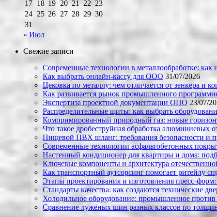
17
18
19
20
21
22
23
24
25
26
27
28
29
30
31
« Июл
Свежие записи
Современные технологии в металлообработке: как и
Как выбрать онлайн-кассу для ООО
31/07/2026
Цековка по металлу: чем отличается от зенкера и к
Как развивается рынок промышленного программно
Экспертиза проектной документации ОПО
23/07/2
Распределительные щиты: как выбрать оборудовани
Компримированный природный газ: новые горизон
Что такое дробеструйная обработка алюминиевых о
Пищевой ПВХ шланг: требования безопасности и 
Современные технологии асфальтобетонных покрыти
Настенный кондиционер для квартиры и дома: под
Ключевые компоненты и архитектура отечественн
Как транспортный аутсорсинг помогает ритейлу сп
Этапы проектирования и изготовления пресс-форм:
Стандарты качества: как создаются технические дв
Холодильное оборудование: промышленное против
Сравнение лужёных шин разных классов по толщин