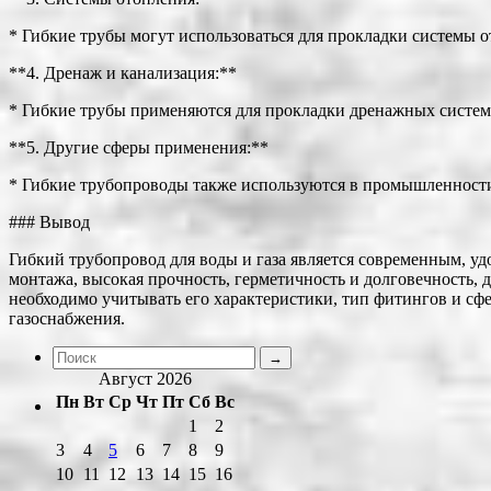
* Гибкие трубы могут использоваться для прокладки системы 
**4. Дренаж и канализация:**
* Гибкие трубы применяются для прокладки дренажных систем
**5. Другие сферы применения:**
* Гибкие трубопроводы также используются в промышленности,
### Вывод
Гибкий трубопровод для воды и газа является современным, у
монтажа, высокая прочность, герметичность и долговечность,
необходимо учитывать его характеристики, тип фитингов и с
газоснабжения.
Август 2026
Пн
Вт
Ср
Чт
Пт
Сб
Вс
1
2
3
4
5
6
7
8
9
10
11
12
13
14
15
16