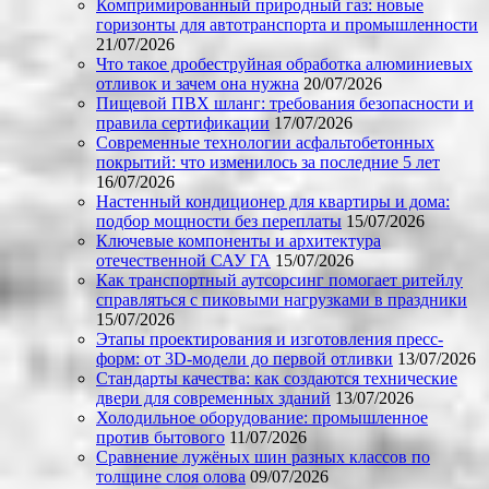
Компримированный природный газ: новые
горизонты для автотранспорта и промышленности
21/07/2026
Что такое дробеструйная обработка алюминиевых
отливок и зачем она нужна
20/07/2026
Пищевой ПВХ шланг: требования безопасности и
правила сертификации
17/07/2026
Современные технологии асфальтобетонных
покрытий: что изменилось за последние 5 лет
16/07/2026
Настенный кондиционер для квартиры и дома:
подбор мощности без переплаты
15/07/2026
Ключевые компоненты и архитектура
отечественной САУ ГА
15/07/2026
Как транспортный аутсорсинг помогает ритейлу
справляться с пиковыми нагрузками в праздники
15/07/2026
Этапы проектирования и изготовления пресс-
форм: от 3D-модели до первой отливки
13/07/2026
Стандарты качества: как создаются технические
двери для современных зданий
13/07/2026
Холодильное оборудование: промышленное
против бытового
11/07/2026
Сравнение лужёных шин разных классов по
толщине слоя олова
09/07/2026