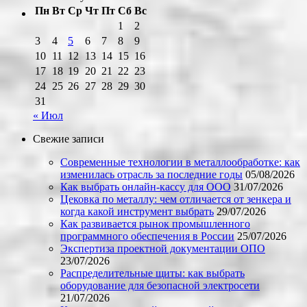
Пн
Вт
Ср
Чт
Пт
Сб
Вс
1
2
3
4
5
6
7
8
9
10
11
12
13
14
15
16
17
18
19
20
21
22
23
24
25
26
27
28
29
30
31
« Июл
Свежие записи
Современные технологии в металлообработке: как
изменилась отрасль за последние годы
05/08/2026
Как выбрать онлайн-кассу для ООО
31/07/2026
Цековка по металлу: чем отличается от зенкера и
когда какой инструмент выбрать
29/07/2026
Как развивается рынок промышленного
программного обеспечения в России
25/07/2026
Экспертиза проектной документации ОПО
23/07/2026
Распределительные щиты: как выбрать
оборудование для безопасной электросети
21/07/2026