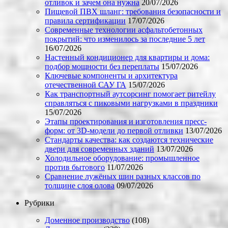
отливок и зачем она нужна
20/07/2026
Пищевой ПВХ шланг: требования безопасности и
правила сертификации
17/07/2026
Современные технологии асфальтобетонных
покрытий: что изменилось за последние 5 лет
16/07/2026
Настенный кондиционер для квартиры и дома:
подбор мощности без переплаты
15/07/2026
Ключевые компоненты и архитектура
отечественной САУ ГА
15/07/2026
Как транспортный аутсорсинг помогает ритейлу
справляться с пиковыми нагрузками в праздники
15/07/2026
Этапы проектирования и изготовления пресс-
форм: от 3D-модели до первой отливки
13/07/2026
Стандарты качества: как создаются технические
двери для современных зданий
13/07/2026
Холодильное оборудование: промышленное
против бытового
11/07/2026
Сравнение лужёных шин разных классов по
толщине слоя олова
09/07/2026
Рубрики
Доменное производство
(108)