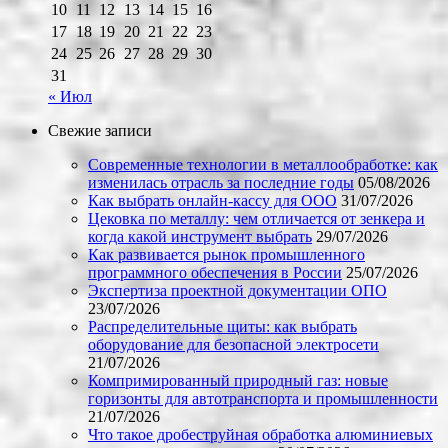
10
11
12
13
14
15
16
17
18
19
20
21
22
23
24
25
26
27
28
29
30
31
« Июл
Свежие записи
Современные технологии в металлообработке: как
изменилась отрасль за последние годы
05/08/2026
Как выбрать онлайн-кассу для ООО
31/07/2026
Цековка по металлу: чем отличается от зенкера и
когда какой инструмент выбрать
29/07/2026
Как развивается рынок промышленного
программного обеспечения в России
25/07/2026
Экспертиза проектной документации ОПО
23/07/2026
Распределительные щиты: как выбрать
оборудование для безопасной электросети
21/07/2026
Компримированный природный газ: новые
горизонты для автотранспорта и промышленности
21/07/2026
Что такое дробеструйная обработка алюминиевых