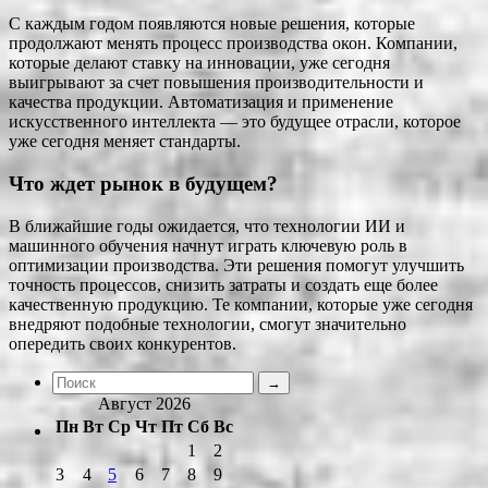
С каждым годом появляются новые решения, которые
продолжают менять процесс производства окон. Компании,
которые делают ставку на инновации, уже сегодня
выигрывают за счет повышения производительности и
качества продукции. Автоматизация и применение
искусственного интеллекта — это будущее отрасли, которое
уже сегодня меняет стандарты.
Что ждет рынок в будущем?
В ближайшие годы ожидается, что технологии ИИ и
машинного обучения начнут играть ключевую роль в
оптимизации производства. Эти решения помогут улучшить
точность процессов, снизить затраты и создать еще более
качественную продукцию. Те компании, которые уже сегодня
внедряют подобные технологии, смогут значительно
опередить своих конкурентов.
Август 2026
Пн
Вт
Ср
Чт
Пт
Сб
Вс
1
2
3
4
5
6
7
8
9