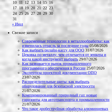
10
11
12
13
14
15
16
17
18
19
20
21
22
23
24
25
26
27
28
29
30
31
« Июл
Свежие записи
Современные технологии в металлообработке: как
изменилась отрасль за последние годы
05/08/2026
Как выбрать онлайн-кассу для ООО
31/07/2026
Цековка по металлу: чем отличается от зенкера и
когда какой инструмент выбрать
29/07/2026
Как развивается рынок промышленного
программного обеспечения в России
25/07/2026
Экспертиза проектной документации ОПО
23/07/2026
Распределительные щиты: как выбрать
оборудование для безопасной электросети
21/07/2026
Компримированный природный газ: новые
горизонты для автотранспорта и промышленности
21/07/2026
Что такое дробеструйная обработка алюминиевых