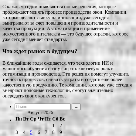
С каждым годом появляются новые решения, которые
продолжают менять процесс производства окон. Компании,
которые делают ставку на инновации, уже сегодня
выигрывают за счет повышения производительности и
качества продукции. Автоматизация и применение
искусственного интеллекта — это будущее отрасли, которое
уже сегодня меняет стандарты.
Что ждет рынок в будущем?
В ближайшие годы ожидается, что технологии ИИ и
машинного обучения начнут играть ключевую роль в
оптимизации производства. Эти решения помогут улучшить
точность процессов, снизить затраты и создать еще более
качественную продукцию. Те компании, которые уже сегодня
внедряют подобные технологии, смогут значительно
опередить своих конкурентов.
Август 2026
Пн
Вт
Ср
Чт
Пт
Сб
Вс
1
2
3
4
5
6
7
8
9