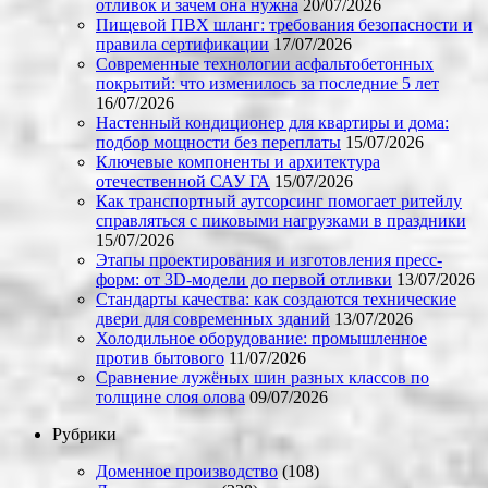
отливок и зачем она нужна
20/07/2026
Пищевой ПВХ шланг: требования безопасности и
правила сертификации
17/07/2026
Современные технологии асфальтобетонных
покрытий: что изменилось за последние 5 лет
16/07/2026
Настенный кондиционер для квартиры и дома:
подбор мощности без переплаты
15/07/2026
Ключевые компоненты и архитектура
отечественной САУ ГА
15/07/2026
Как транспортный аутсорсинг помогает ритейлу
справляться с пиковыми нагрузками в праздники
15/07/2026
Этапы проектирования и изготовления пресс-
форм: от 3D-модели до первой отливки
13/07/2026
Стандарты качества: как создаются технические
двери для современных зданий
13/07/2026
Холодильное оборудование: промышленное
против бытового
11/07/2026
Сравнение лужёных шин разных классов по
толщине слоя олова
09/07/2026
Рубрики
Доменное производство
(108)