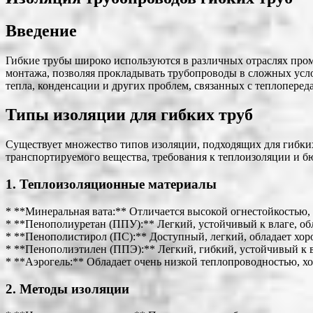
Введение
Гибкие трубы широко используются в различных отраслях пром
монтажа, позволяя прокладывать трубопроводы в сложных усл
тепла, конденсации и других проблем, связанных с теплопереда
Типы изоляции для гибких труб
Существует множество типов изоляции, подходящих для гибких
транспортируемого вещества, требования к теплоизоляции и б
1. Теплоизоляционные материалы
* **Минеральная вата:** Отличается высокой огнестойкостью,
* **Пенополиуретан (ППУ):** Легкий, устойчивый к влаге, о
* **Пенополистирол (ПС):** Доступный, легкий, обладает х
* **Пенополиэтилен (ППЭ):** Легкий, гибкий, устойчивый к 
* **Аэрогель:** Обладает очень низкой теплопроводностью, 
2. Методы изоляции