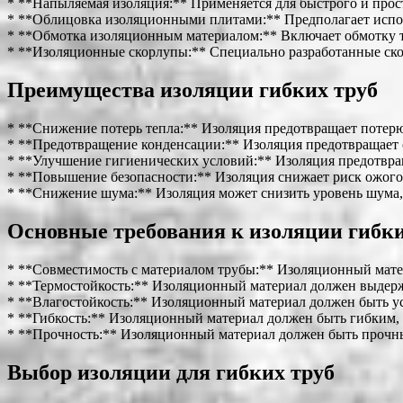
* **Напыляемая изоляция:** Применяется для быстрого и прос
* **Облицовка изоляционными плитами:** Предполагает испол
* **Обмотка изоляционным материалом:** Включает обмотку 
* **Изоляционные скорлупы:** Специально разработанные ско
Преимущества изоляции гибких труб
* **Снижение потерь тепла:** Изоляция предотвращает потерю 
* **Предотвращение конденсации:** Изоляция предотвращает о
* **Улучшение гигиенических условий:** Изоляция предотвра
* **Повышение безопасности:** Изоляция снижает риск ожогов
* **Снижение шума:** Изоляция может снизить уровень шума,
Основные требования к изоляции гибки
* **Совместимость с материалом трубы:** Изоляционный мате
* **Термостойкость:** Изоляционный материал должен выдерж
* **Влагостойкость:** Изоляционный материал должен быть ус
* **Гибкость:** Изоляционный материал должен быть гибким, 
* **Прочность:** Изоляционный материал должен быть прочны
Выбор изоляции для гибких труб