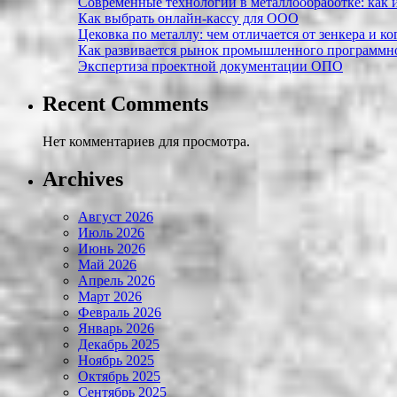
Современные технологии в металлообработке: как и
Как выбрать онлайн-кассу для ООО
Цековка по металлу: чем отличается от зенкера и к
Как развивается рынок промышленного программно
Экспертиза проектной документации ОПО
Recent Comments
Нет комментариев для просмотра.
Archives
Август 2026
Июль 2026
Июнь 2026
Май 2026
Апрель 2026
Март 2026
Февраль 2026
Январь 2026
Декабрь 2025
Ноябрь 2025
Октябрь 2025
Сентябрь 2025