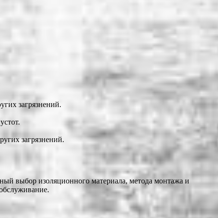
ругих загрязнений.
устот.
ругих загрязнений.
ьный выбор изоляционного материала, метода монтажа и
 обслуживание.