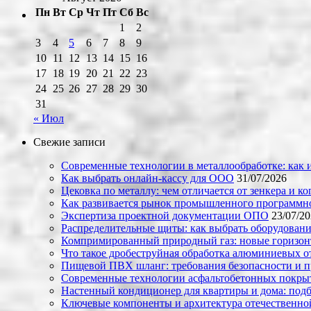
Пн
Вт
Ср
Чт
Пт
Сб
Вс
1
2
3
4
5
6
7
8
9
10
11
12
13
14
15
16
17
18
19
20
21
22
23
24
25
26
27
28
29
30
31
« Июл
Свежие записи
Современные технологии в металлообработке: как и
Как выбрать онлайн-кассу для ООО
31/07/2026
Цековка по металлу: чем отличается от зенкера и к
Как развивается рынок промышленного программно
Экспертиза проектной документации ОПО
23/07/2
Распределительные щиты: как выбрать оборудовани
Компримированный природный газ: новые горизон
Что такое дробеструйная обработка алюминиевых о
Пищевой ПВХ шланг: требования безопасности и 
Современные технологии асфальтобетонных покрыти
Настенный кондиционер для квартиры и дома: под
Ключевые компоненты и архитектура отечественн