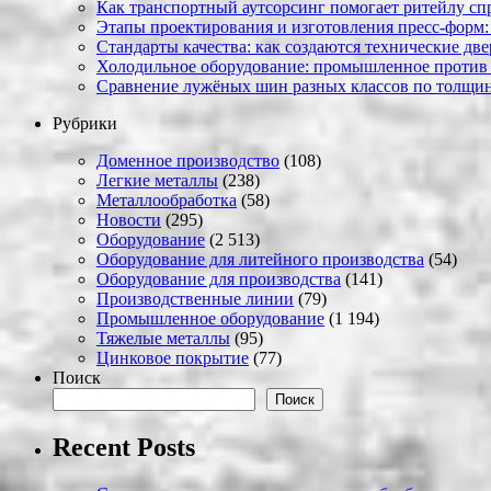
Как транспортный аутсорсинг помогает ритейлу сп
Этапы проектирования и изготовления пресс-форм:
Стандарты качества: как создаются технические дв
Холодильное оборудование: промышленное против
Сравнение лужёных шин разных классов по толщин
Рубрики
Доменное производство
(108)
Легкие металлы
(238)
Металлообработка
(58)
Новости
(295)
Оборудование
(2 513)
Оборудование для литейного производства
(54)
Оборудование для производства
(141)
Производственные линии
(79)
Промышленное оборудование
(1 194)
Тяжелые металлы
(95)
Цинковое покрытие
(77)
Поиск
Поиск
Recent Posts