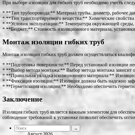
При выборе изоляции для гибких труб необходимо учесть сле
* **Тип трубопровода:** Материал трубы, диаметр, рабочее да
* **Тип транспортируемого вещества:** Химические свойства 
* **Условия эксплуатации:** Температура окружающей среды, 
* **Бюджет:** Стоимость изоляционного материала, установки
Монтаж изоляции гибких труб
Монтаж изоляции гибких труб должен осуществляться квалиф
* **Подготовка поверхности:** Перед установкой изоляции нео
* **Выбор метода монтажа:** Выбор метода монтажа зависит о
* **Правильная укладка изоляционного материала:** Изоляцио
* **Фиксация изоляции:** Изоляция должна быть надежно зафи
* **Герметизация изоляции:** Необходимо обеспечить гермети
Заключение
Изоляция гибких труб является важным элементом для обеспеч
соблюдение требований к установке позволит обеспечить опти
Август 2026