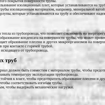
того покрытия поверхности трубы.
ьзование изоляционных плит, которые устанавливаются на тру
трубы изоляционным материалом, например, минеральной ватой
рлупы, которые устанавливаются на трубу и обеспечивают над
тепла из трубопровода, что позволяет сэкономить на энергоресу
бразование конденсата на поверхности трубы, что может приве
щает образование плесени и других микроорганизмов на поверх
 при контакте с горячей трубой.
 исходящего от трубопровода.
х труб
риал должен быть совместим с материалом трубы, чтобы предот
ивать температуру эксплуатации трубопровода.
тойчив к влаге, чтобы предотвратить образование плесени и др
чтобы соответствовать изгибам трубы.
м, чтобы выдержать механические нагрузки.