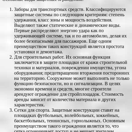
Заборы для транспортных средств. Классифицируются
защитные системы по следующим критериям: степень
удержания, класс зоны и мощность воздействия.
Выделяют также статические и динамические виды.
Первые распределяют энергию удара как по
удерживающей системе, так и по автомобилю, делая их
более безопасными для пассажиров. Еще одним
преимуществом таких конструкций является простота
установки и демонтажа.
Для строительных работ. Их основная функция
заключается в защите площадки от кражи строительной
техники и материалов, повреждении имущества, угона
оборудования; предотвращении вторжения посторонних
на территорию. Сооружение может выполнять не только
функцию безопасности, но и сигнализации. В целях
экономии времени и средств, многие строители
арендуют ограждение для стройплощадок. Стоимость
аренды зависит от количества материала и других
характеристик.
Сетки для спорта. Защитные конструкции ставят на
площадках футбольных, волейбольных, хоккейных,
баскетбольных, теннисных, горнолыжных. Основным
преимуществом такого ограждения является то, что
сетка ограничивает доступ и не мешает зрителем