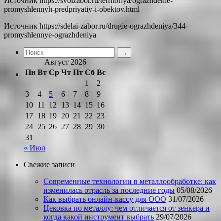
Источник
https://svoizabor.ru/territoriya/ograzhdenie-
promyshlennyh-predpriyatiy-i-obektov.html
Источник
https://sdelai-zabor.ru/drugie-ograzhdeniya/344-
promyshlennye-ograzhdeniya
Август 2026
Пн
Вт
Ср
Чт
Пт
Сб
Вс
1
2
3
4
5
6
7
8
9
10
11
12
13
14
15
16
17
18
19
20
21
22
23
24
25
26
27
28
29
30
31
« Июл
Свежие записи
Современные технологии в металлообработке: как
изменилась отрасль за последние годы
05/08/2026
Как выбрать онлайн-кассу для ООО
31/07/2026
Цековка по металлу: чем отличается от зенкера и
когда какой инструмент выбрать
29/07/2026