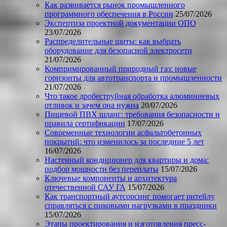
Как развивается рынок промышленного
программного обеспечения в России
25/07/2026
Экспертиза проектной документации ОПО
23/07/2026
Распределительные щиты: как выбрать
оборудование для безопасной электросети
21/07/2026
Компримированный природный газ: новые
горизонты для автотранспорта и промышленности
21/07/2026
Что такое дробеструйная обработка алюминиевых
отливок и зачем она нужна
20/07/2026
Пищевой ПВХ шланг: требования безопасности и
правила сертификации
17/07/2026
Современные технологии асфальтобетонных
покрытий: что изменилось за последние 5 лет
16/07/2026
Настенный кондиционер для квартиры и дома:
подбор мощности без переплаты
15/07/2026
Ключевые компоненты и архитектура
отечественной САУ ГА
15/07/2026
Как транспортный аутсорсинг помогает ритейлу
справляться с пиковыми нагрузками в праздники
15/07/2026
Этапы проектирования и изготовления пресс-