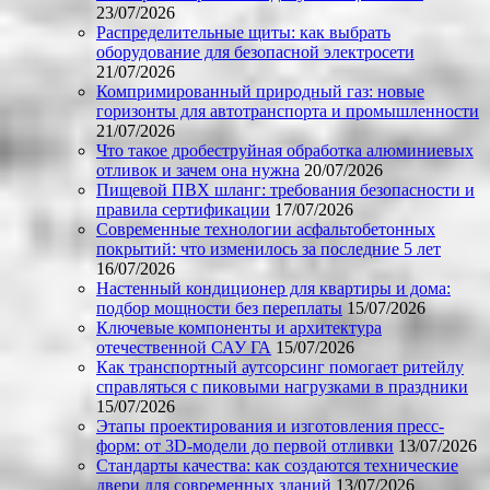
23/07/2026
Распределительные щиты: как выбрать
оборудование для безопасной электросети
21/07/2026
Компримированный природный газ: новые
горизонты для автотранспорта и промышленности
21/07/2026
Что такое дробеструйная обработка алюминиевых
отливок и зачем она нужна
20/07/2026
Пищевой ПВХ шланг: требования безопасности и
правила сертификации
17/07/2026
Современные технологии асфальтобетонных
покрытий: что изменилось за последние 5 лет
16/07/2026
Настенный кондиционер для квартиры и дома:
подбор мощности без переплаты
15/07/2026
Ключевые компоненты и архитектура
отечественной САУ ГА
15/07/2026
Как транспортный аутсорсинг помогает ритейлу
справляться с пиковыми нагрузками в праздники
15/07/2026
Этапы проектирования и изготовления пресс-
форм: от 3D-модели до первой отливки
13/07/2026
Стандарты качества: как создаются технические
двери для современных зданий
13/07/2026