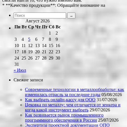
смогли найти то, что нужно именно вам.
* **Качество продукции**: Обращайте внимание на
Август 2026
Пн
Вт
Ср
Чт
Пт
Сб
Вс
1
2
3
4
5
6
7
8
9
10
11
12
13
14
15
16
17
18
19
20
21
22
23
24
25
26
27
28
29
30
31
« Июл
Свежие записи
Современные технологии в металлообработке: как
изменилась отрасль за последние годы
05/08/2026
Как выбрать онлайн-кассу для ООО
31/07/2026
Цековка по металлу: чем отличается от зенкера и
когда какой инструмент выбрать
29/07/2026
Как развивается рынок промышленного
программного обеспечения в России
25/07/2026
Экспертиза проектной документации ОПО