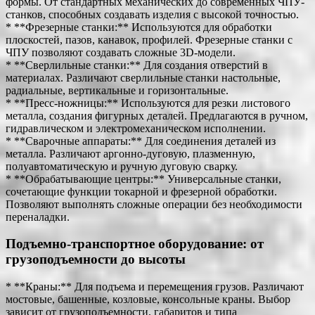
формы. От стандартных механических до современных ЧПУ-
станков, способных создавать изделия с высокой точностью.
* **Фрезерные станки:** Используются для обработки
плоскостей, пазов, канавок, профилей. Фрезерные станки с
ЧПУ позволяют создавать сложные 3D-модели.
* **Сверлильные станки:** Для создания отверстий в
материалах. Различают сверлильные станки настольные,
радиальные, вертикальные и горизонтальные.
* **Пресс-ножницы:** Используются для резки листового
металла, создания фигурных деталей. Предлагаются в ручном,
гидравлическом и электромеханическом исполнении.
* **Сварочные аппараты:** Для соединения деталей из
металла. Различают аргонно-дуговую, плазменную,
полуавтоматическую и ручную дуговую сварку.
* **Обрабатывающие центры:** Универсальные станки,
сочетающие функции токарной и фрезерной обработки.
Позволяют выполнять сложные операции без необходимости
переналадки.
Подъемно-транспортное оборудование: от
грузоподъемности до высоты
* **Краны:** Для подъема и перемещения грузов. Различают
мостовые, башенные, козловые, консольные краны. Выбор
зависит от грузоподъемности, габаритов и типа