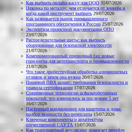
Как выбрать онлайн-кассу для ООО
31/07/2026
Цековка по металлу: чем отличается от зенкера и
когда какой инструмент выбрать
29/07/2026
Как развивается рынок промышленного
программного обеспечения в России
25/07/2026
Экспертиза проектной документации ОПО
23/07/2026
Распределительные щиты: как выбрать
оборудование для безопасной электросети
21/07/2026
Компримированный природный газ: новые
горизонты для автотранспорта и промышленности
21/07/2026
Что такое дробеструйная обработка алюминиевых
отливок и зачем она нужна
20/07/2026
Пищевой ПВХ шланг: требования безопасности и
правила сертификации
17/07/2026
Современные технологии асфальтобетонных
покрытий: что изменилось за последние 5 лет
16/07/2026
Настенный кондиционер для квартиры и дома:
подбор мощности без переплаты
15/07/2026
Ключевые компоненты и архитектура
отечественной САУ ГА
15/07/2026
Как транспортный аутсорсинг помогает ритейлу