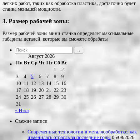
легких работ, таких как обработка пластика, достаточно будет
станка меньшей мощности.
3. Размер рабочей зоны:
Размер рабочей зоны мини-станка определяет максимальные
габариты деталей, которые вы сможете обрабаты
Август 2026
Пн
Вт
Ср
Чт
Пт
Сб
Вс
1
2
3
4
5
6
7
8
9
10
11
12
13
14
15
16
17
18
19
20
21
22
23
24
25
26
27
28
29
30
31
« Июл
Свежие записи
Современные технологии в металлообработке: как
изменилась отрасль за последние годы
05/08/2026