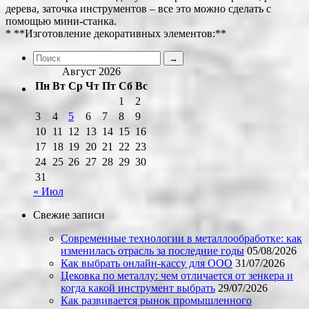
дерева, заточка инструментов – все это можно сделать с
помощью мини-станка.
* **Изготовление декоративных элементов:**
Август 2026
Пн
Вт
Ср
Чт
Пт
Сб
Вс
1
2
3
4
5
6
7
8
9
10
11
12
13
14
15
16
17
18
19
20
21
22
23
24
25
26
27
28
29
30
31
« Июл
Свежие записи
Современные технологии в металлообработке: как
изменилась отрасль за последние годы
05/08/2026
Как выбрать онлайн-кассу для ООО
31/07/2026
Цековка по металлу: чем отличается от зенкера и
когда какой инструмент выбрать
29/07/2026
Как развивается рынок промышленного