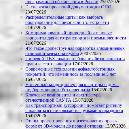
программного обеспечения в России
25/07/2026
Экспертиза проектной документации ОПО
23/07/2026
Распределительные щиты: как выбрать
оборудование для безопасной электросети
21/07/2026
Компримированный природный газ: новые
горизонты для автотранспорта и промышленности
21/07/2026
Что такое дробеструйная обработка алюминиевых
отливок и зачем она нужна
20/07/2026
Пищевой ПВХ шланг: требования безопасности и
правила сертификации
17/07/2026
Современные технологии асфальтобетонных
покрытий: что изменилось за последние 5 лет
16/07/2026
Настенный кондиционер для квартиры и дома:
подбор мощности без переплаты
15/07/2026
Ключевые компоненты и архитектура
отечественной САУ ГА
15/07/2026
Как транспортный аутсорсинг помогает ритейлу
справляться с пиковыми нагрузками в праздники
15/07/2026
Этапы проектирования и изготовления пресс-
форм: от 3D-модели до первой отливки
13/07/2026