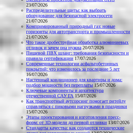
23/07/2026
Распределительные щиты: как выбрать
оборудование для безопасной электросети
21/07/2026
Компримированный природный газ: новые
горизонты для автотранспорта и промышленности
21/07/2026
Что такое дробеструйная обработка алюминиевых
отливок и зачем она нужна
20/07/2026
Пищевой ПВХ шланг: требования безопасности и
правила сертификации
17/07/2026
Современные технологии асфальтобетонных
покрытий: что изменилось за последние 5 лет
16/07/2026
Настенный кондиционер для квартиры и дома:
подбор мощности без переплаты
15/07/2026
Ключевые компоненты и архитектура
отечественной САУ ГА
15/07/2026
Как транспортный аутсорсинг помогает ритейлу
справляться с пиковыми нагрузками в праздники
15/07/2026
Этапы проектирования и изготовления пресс-
форм: от 3D-модели до первой отливки
13/07/2026
Стандарты качества: как создаются технические