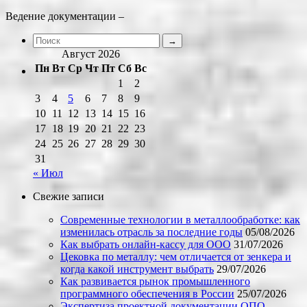
Ведение документации –
Август 2026
Пн
Вт
Ср
Чт
Пт
Сб
Вс
1
2
3
4
5
6
7
8
9
10
11
12
13
14
15
16
17
18
19
20
21
22
23
24
25
26
27
28
29
30
31
« Июл
Свежие записи
Современные технологии в металлообработке: как
изменилась отрасль за последние годы
05/08/2026
Как выбрать онлайн-кассу для ООО
31/07/2026
Цековка по металлу: чем отличается от зенкера и
когда какой инструмент выбрать
29/07/2026
Как развивается рынок промышленного
программного обеспечения в России
25/07/2026
Экспертиза проектной документации ОПО