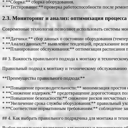
* **Сборка:** сборка оборудования.
* **Тестирование:** проверка работоспособности после ремонт
2.3. Мониторинг и анализ: оптимизация процесса
Современные технологии позволяют использовать системы мон
* **Датчики:** сбор данных о состоянии оборудования (темпер
* **Анализ данных:** выявление тенденций, предсказание во
* **Планирование обслуживания:** оптимизация расписания 
## 3. Важность правильного подхода к монтажу и техническо
Правильный подход к монтажу и техническому обслуживанию п
**Преимущества правильного подхода:**
* **Повышение производительности:** минимизация простоя о
* **Снижение издержек:** предотвращение дорогостоящих по
* **Повышение безопасности:** снижение рисков несчастных 
* **Увеличение срока службы оборудования:** правильный у
* **Соответствие нормативным требованиям:** соблюдение з
## 4. Как выбрать правильного подрядчика для монтажа и тех
Выбор правильного подрядчика для монтажа и технического о