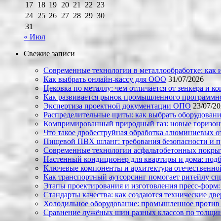
17
18
19
20
21
22
23
24
25
26
27
28
29
30
31
« Июл
Свежие записи
Современные технологии в металлообработке: как и
Как выбрать онлайн-кассу для ООО
31/07/2026
Цековка по металлу: чем отличается от зенкера и к
Как развивается рынок промышленного программно
Экспертиза проектной документации ОПО
23/07/2
Распределительные щиты: как выбрать оборудовани
Компримированный природный газ: новые горизон
Что такое дробеструйная обработка алюминиевых о
Пищевой ПВХ шланг: требования безопасности и 
Современные технологии асфальтобетонных покрыти
Настенный кондиционер для квартиры и дома: под
Ключевые компоненты и архитектура отечественн
Как транспортный аутсорсинг помогает ритейлу сп
Этапы проектирования и изготовления пресс-форм:
Стандарты качества: как создаются технические дв
Холодильное оборудование: промышленное против
Сравнение лужёных шин разных классов по толщин