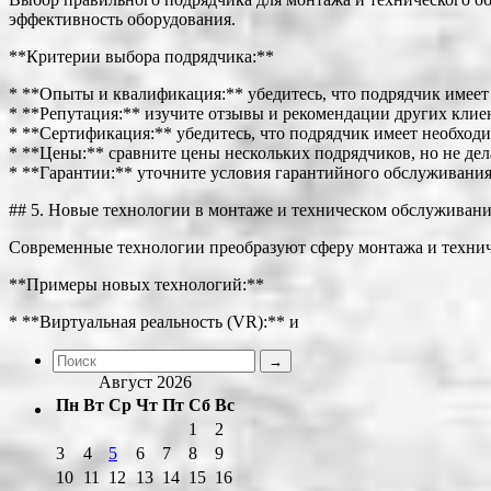
эффективность оборудования.
**Критерии выбора подрядчика:**
* **Опыты и квалификация:** убедитесь, что подрядчик имее
* **Репутация:** изучите отзывы и рекомендации других клие
* **Сертификация:** убедитесь, что подрядчик имеет необхо
* **Цены:** сравните цены нескольких подрядчиков, но не дел
* **Гарантии:** уточните условия гарантийного обслуживания
## 5. Новые технологии в монтаже и техническом обслуживан
Современные технологии преобразуют сферу монтажа и технич
**Примеры новых технологий:**
* **Виртуальная реальность (VR):** и
Август 2026
Пн
Вт
Ср
Чт
Пт
Сб
Вс
1
2
3
4
5
6
7
8
9
10
11
12
13
14
15
16