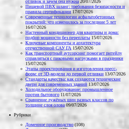
отливок и зачем она нужна
20/07/2026
Пищевой ПВХ шланг: требования безопасности и
правила сертификации
17/07/2026
Современные технологии асфальтобетонных
покрытий: что изменилось за последние 5 лет
16/07/2026
Настенный кондиционер для квартиры и дома:
подбор мощности без переплаты
15/07/2026
Ключевые компоненты и архитектура
отечественной САУ ГА
15/07/2026
Как транспортный аутсорсинг помогает ритейлу
справляться с пиковыми нагрузками в праздники
15/07/2026
Этапы проектирования и изготовления пресс-
форм: от 3D-модели до первой отливки
13/07/2026
Стандарты качества: как создаются технические
двери для современных зданий
13/07/2026
Холодильное оборудование: промышленное
против бытового
11/07/2026
Сравнение лужёных шин разных классов по
толщине слоя олова
09/07/2026
Рубрики
Доменное производство
(108)