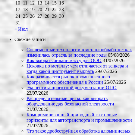
10
11
12
13
14
15
16
17
18
19
20
21
22
23
24
25
26
27
28
29
30
31
« Июл
Свежие записи
Современные технологии в металлообработке: как
изменилась отрасль за последние годы
05/08/2026
Как выбрать онлайн-кассу для ООО
31/07/2026
Цековка по металлу: чем отличается от зенкера и
когда какой инструмент выбрать
29/07/2026
Как развивается рынок промышленного
программного обеспечения в России
25/07/2026
Экспертиза проектной документации ОПО
23/07/2026
Распределительные щиты: как выбрать
оборудование для безопасной электросети
21/07/2026
Компримированный природный газ: новые
горизонты для автотранспорта и промышленности
21/07/2026
Что такое дробеструйная обработка алюминиевых