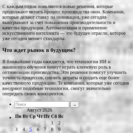
С каждым годом появляются новые решения, которые
продолжают менять процесс производства окон. Компании,
которые делают ставку на инновации, уже сегодня
выигрывают за счет повышения производительности и
качества продукции. Автоматизация и применение
искусственного интеллекта — это будущее отрасли, которое
уже сегодня меняет стандарты.
Что ждет рынок в будущем?
В ближайшие годы ожидается, что технологии ИИ и
машинного обучения начнут играть ключевую роль в
оптимизации производства. Эти решения помогут улучшить
точность процессов, снизить затраты и создать еще более
качественную продукцию. Те компании, которые уже сегодня
внедряют подобные технологии, смогут значительно
опередить своих конкурентов.
Август 2026
Пн
Вт
Ср
Чт
Пт
Сб
Вс
1
2
3
4
5
6
7
8
9