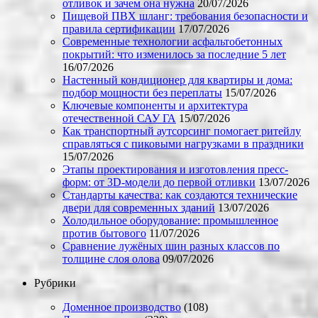
отливок и зачем она нужна
20/07/2026
Пищевой ПВХ шланг: требования безопасности и
правила сертификации
17/07/2026
Современные технологии асфальтобетонных
покрытий: что изменилось за последние 5 лет
16/07/2026
Настенный кондиционер для квартиры и дома:
подбор мощности без переплаты
15/07/2026
Ключевые компоненты и архитектура
отечественной САУ ГА
15/07/2026
Как транспортный аутсорсинг помогает ритейлу
справляться с пиковыми нагрузками в праздники
15/07/2026
Этапы проектирования и изготовления пресс-
форм: от 3D-модели до первой отливки
13/07/2026
Стандарты качества: как создаются технические
двери для современных зданий
13/07/2026
Холодильное оборудование: промышленное
против бытового
11/07/2026
Сравнение лужёных шин разных классов по
толщине слоя олова
09/07/2026
Рубрики
Доменное производство
(108)