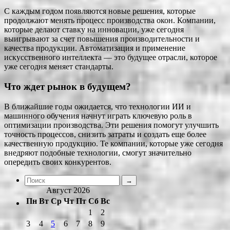
С каждым годом появляются новые решения, которые
продолжают менять процесс производства окон. Компании,
которые делают ставку на инновации, уже сегодня
выигрывают за счет повышения производительности и
качества продукции. Автоматизация и применение
искусственного интеллекта — это будущее отрасли, которое
уже сегодня меняет стандарты.
Что ждет рынок в будущем?
В ближайшие годы ожидается, что технологии ИИ и
машинного обучения начнут играть ключевую роль в
оптимизации производства. Эти решения помогут улучшить
точность процессов, снизить затраты и создать еще более
качественную продукцию. Те компании, которые уже сегодня
внедряют подобные технологии, смогут значительно
опередить своих конкурентов.
Август 2026
Пн
Вт
Ср
Чт
Пт
Сб
Вс
1
2
3
4
5
6
7
8
9