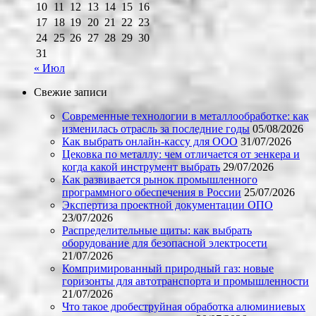
10
11
12
13
14
15
16
17
18
19
20
21
22
23
24
25
26
27
28
29
30
31
« Июл
Свежие записи
Современные технологии в металлообработке: как
изменилась отрасль за последние годы
05/08/2026
Как выбрать онлайн-кассу для ООО
31/07/2026
Цековка по металлу: чем отличается от зенкера и
когда какой инструмент выбрать
29/07/2026
Как развивается рынок промышленного
программного обеспечения в России
25/07/2026
Экспертиза проектной документации ОПО
23/07/2026
Распределительные щиты: как выбрать
оборудование для безопасной электросети
21/07/2026
Компримированный природный газ: новые
горизонты для автотранспорта и промышленности
21/07/2026
Что такое дробеструйная обработка алюминиевых