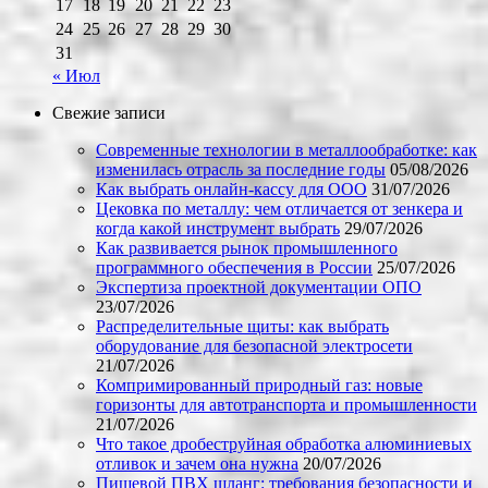
17
18
19
20
21
22
23
24
25
26
27
28
29
30
31
« Июл
Свежие записи
Современные технологии в металлообработке: как
изменилась отрасль за последние годы
05/08/2026
Как выбрать онлайн-кассу для ООО
31/07/2026
Цековка по металлу: чем отличается от зенкера и
когда какой инструмент выбрать
29/07/2026
Как развивается рынок промышленного
программного обеспечения в России
25/07/2026
Экспертиза проектной документации ОПО
23/07/2026
Распределительные щиты: как выбрать
оборудование для безопасной электросети
21/07/2026
Компримированный природный газ: новые
горизонты для автотранспорта и промышленности
21/07/2026
Что такое дробеструйная обработка алюминиевых
отливок и зачем она нужна
20/07/2026
Пищевой ПВХ шланг: требования безопасности и