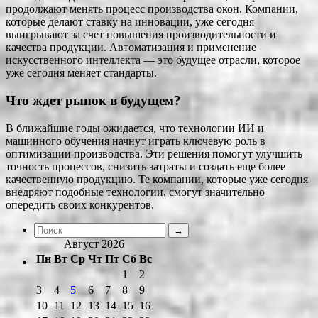
продолжают менять процесс производства окон. Компании,
которые делают ставку на инновации, уже сегодня
выигрывают за счет повышения производительности и
качества продукции. Автоматизация и применение
искусственного интеллекта — это будущее отрасли, которое
уже сегодня меняет стандарты.
Что ждет рынок в будущем?
В ближайшие годы ожидается, что технологии ИИ и
машинного обучения начнут играть ключевую роль в
оптимизации производства. Эти решения помогут улучшить
точность процессов, снизить затраты и создать еще более
качественную продукцию. Те компании, которые уже сегодня
внедряют подобные технологии, смогут значительно
опередить своих конкурентов.
Август 2026
Пн
Вт
Ср
Чт
Пт
Сб
Вс
1
2
3
4
5
6
7
8
9
10
11
12
13
14
15
16