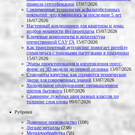
правила сертификации
17/07/2026
Современные технологии асфальтобетонных
покрытий: что изменилось за последние 5 лет
16/07/2026
Настенный кондиционер для квартиры и дома:
подбор мощности без переплаты
15/07/2026
Ключевые компоненты и архитектура
отечественной САУ ГА
15/07/2026
Как транспортный аутсорсинг помогает ритейлу
справляться с пиковыми нагрузками в праздники
15/07/2026
Этапы проектирования и изготовления пресс-
форм: от 3D-модели до первой отливки
13/07/2026
Стандарты качества: как создаются технические
двери для современных зданий
13/07/2026
Холодильное оборудование: промышленное
против бытового
11/07/2026
Сравнение лужёных шин разных классов по
толщине слоя олова
09/07/2026
Рубрики
Доменное производство
(108)
Легкие металлы
(238)
Металлообработка
(58)