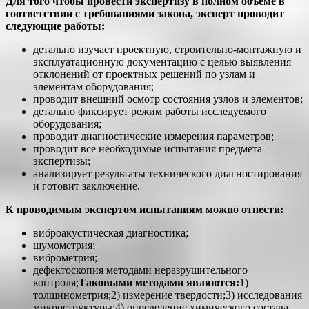
Для того чтобы провести экспертизу в полном объёме в
соответствии с требованиями закона, эксперт проводит
следующие работы:
детально изучает проектную, строительно-монтажную и
эксплуатационную документацию с целью выявления
отклонений от проектных решений по узлам и
элементам оборудования;
проводит внешний осмотр состояния узлов и элементов;
детально фиксирует режим работы исследуемого
оборудования;
проводит диагностические измерения параметров;
проводит все необходимые испытания предмета
экспертизы;
анализирует результаты технического диагностирования
и готовит заключение.
К проводимым экспертом испытаниям можно отнести:
виброакустическая диагностика;
шумометрия;
виброметрия;
дефектоскопия методами неразрушительного
контроля;
Таковыми методами являются:
1)
толщинометрия;2) измерение твердости;3) исследования
микроструктуры;4) определение химического состава