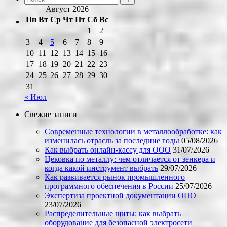
Август 2026
Пн
Вт
Ср
Чт
Пт
Сб
Вс
1
2
3
4
5
6
7
8
9
10
11
12
13
14
15
16
17
18
19
20
21
22
23
24
25
26
27
28
29
30
31
« Июл
Свежие записи
Современные технологии в металлообработке: как
изменилась отрасль за последние годы
05/08/2026
Как выбрать онлайн-кассу для ООО
31/07/2026
Цековка по металлу: чем отличается от зенкера и
когда какой инструмент выбрать
29/07/2026
Как развивается рынок промышленного
программного обеспечения в России
25/07/2026
Экспертиза проектной документации ОПО
23/07/2026
Распределительные щиты: как выбрать
оборудование для безопасной электросети