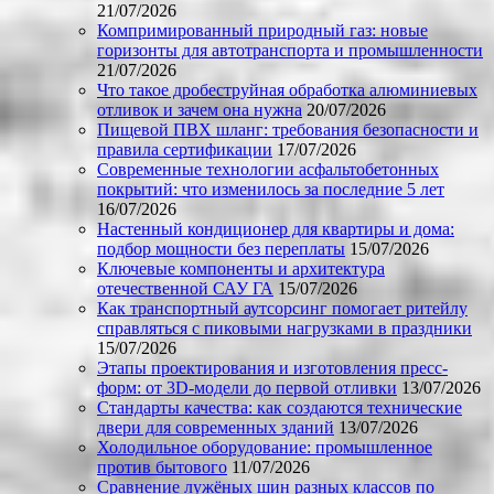
21/07/2026
Компримированный природный газ: новые
горизонты для автотранспорта и промышленности
21/07/2026
Что такое дробеструйная обработка алюминиевых
отливок и зачем она нужна
20/07/2026
Пищевой ПВХ шланг: требования безопасности и
правила сертификации
17/07/2026
Современные технологии асфальтобетонных
покрытий: что изменилось за последние 5 лет
16/07/2026
Настенный кондиционер для квартиры и дома:
подбор мощности без переплаты
15/07/2026
Ключевые компоненты и архитектура
отечественной САУ ГА
15/07/2026
Как транспортный аутсорсинг помогает ритейлу
справляться с пиковыми нагрузками в праздники
15/07/2026
Этапы проектирования и изготовления пресс-
форм: от 3D-модели до первой отливки
13/07/2026
Стандарты качества: как создаются технические
двери для современных зданий
13/07/2026
Холодильное оборудование: промышленное
против бытового
11/07/2026
Сравнение лужёных шин разных классов по