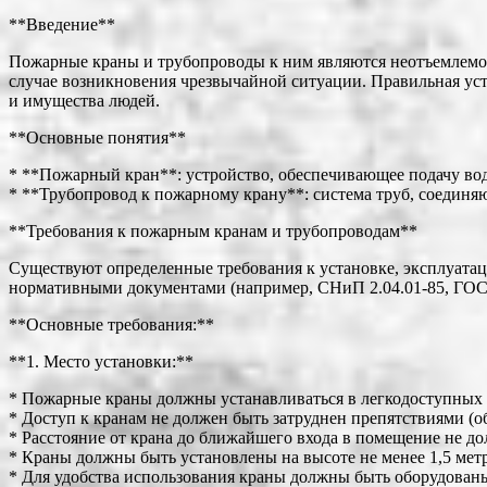
**Введение**
Пожарные краны и трубопроводы к ним являются неотъемлемой
случае возникновения чрезвычайной ситуации. Правильная ус
и имущества людей.
**Основные понятия**
* **Пожарный кран**: устройство, обеспечивающее подачу во
* **Трубопровод к пожарному крану**: система труб, соединя
**Требования к пожарным кранам и трубопроводам**
Существуют определенные требования к установке, эксплуата
нормативными документами (например, СНиП 2.04.01-85, ГОСТ
**Основные требования:**
**1. Место установки:**
* Пожарные краны должны устанавливаться в легкодоступных
* Доступ к кранам не должен быть затруднен препятствиями (о
* Расстояние от крана до ближайшего входа в помещение не д
* Краны должны быть установлены на высоте не менее 1,5 метр
* Для удобства использования краны должны быть оборудован