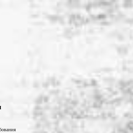
м
бования