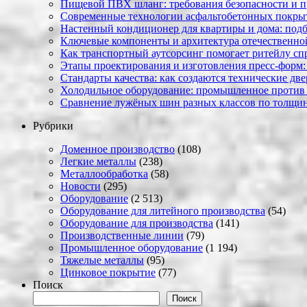
Пищевой ПВХ шланг: требования безопасности и 
Современные технологии асфальтобетонных покрыти
Настенный кондиционер для квартиры и дома: под
Ключевые компоненты и архитектура отечественн
Как транспортный аутсорсинг помогает ритейлу сп
Этапы проектирования и изготовления пресс-форм:
Стандарты качества: как создаются технические дв
Холодильное оборудование: промышленное против
Сравнение лужёных шин разных классов по толщин
Рубрики
Доменное производство
(108)
Легкие металлы
(238)
Металлообработка
(58)
Новости
(295)
Оборудование
(2 513)
Оборудование для литейного производства
(54)
Оборудование для производства
(141)
Производственные линии
(79)
Промышленное оборудование
(1 194)
Тяжелые металлы
(95)
Цинковое покрытие
(77)
Поиск
Поиск