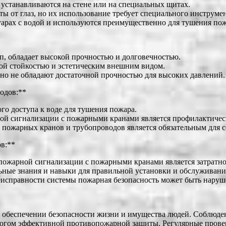
устанавливаются на стене или на специальных щитах.
ы от глаз, но их использование требует специального инструмен
арах с водой и используются преимущественно для тушения пож
п, обладает высокой прочностью и долговечностью.
ой стойкостью и эстетическим внешним видом.
 но не обладают достаточной прочностью для высоких давлений.
одов:**
о доступа к воде для тушения пожара.
ой сигнализации с пожарными кранами является профилактичес
 пожарных кранов и трубопроводов является обязательным для 
в:**
пожарной сигнализации с пожарными кранами является затратно
ьные знания и навыки для правильной установки и обслуживани
еисправности системы пожарная безопасность может быть наруш
обеспечении безопасности жизни и имущества людей. Соблюдени
огом эффективной противопожарной защиты. Регулярные провер