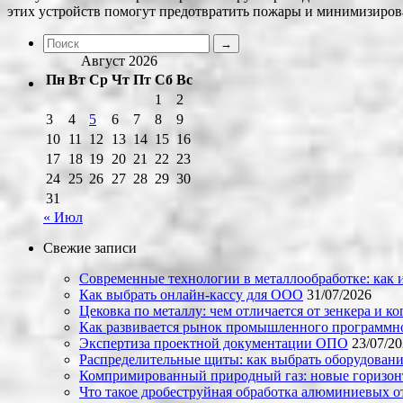
этих устройств помогут предотвратить пожары и минимизирова
Август 2026
Пн
Вт
Ср
Чт
Пт
Сб
Вс
1
2
3
4
5
6
7
8
9
10
11
12
13
14
15
16
17
18
19
20
21
22
23
24
25
26
27
28
29
30
31
« Июл
Свежие записи
Современные технологии в металлообработке: как и
Как выбрать онлайн-кассу для ООО
31/07/2026
Цековка по металлу: чем отличается от зенкера и к
Как развивается рынок промышленного программно
Экспертиза проектной документации ОПО
23/07/2
Распределительные щиты: как выбрать оборудовани
Компримированный природный газ: новые горизон
Что такое дробеструйная обработка алюминиевых о