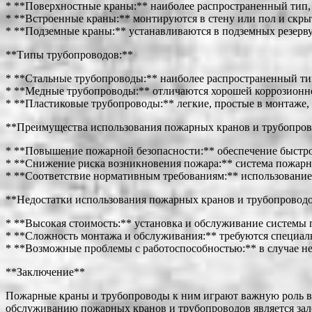
* **Поверхностные краны:** наиболее распространенный тип, 
* **Встроенные краны:** монтируются в стену или пол и скрыт
* **Подземные краны:** устанавливаются в подземных резерву
**Типы трубопроводов:**
* **Стальные трубопроводы:** наиболее распространенный ти
* **Медные трубопроводы:** отличаются хорошей коррозионн
* **Пластиковые трубопроводы:** легкие, простые в монтаже,
**Преимущества использования пожарных кранов и трубопров
* **Повышение пожарной безопасности:** обеспечение быстрог
* **Снижение риска возникновения пожара:** система пожарн
* **Соответствие нормативным требованиям:** использование
**Недостатки использования пожарных кранов и трубопроводо
* **Высокая стоимость:** установка и обслуживание системы 
* **Сложность монтажа и обслуживания:** требуются специал
* **Возможные проблемы с работоспособностью:** в случае н
**Заключение**
Пожарные краны и трубопроводы к ним играют важную роль в 
обслуживанию пожарных кранов и трубопроводов является зал