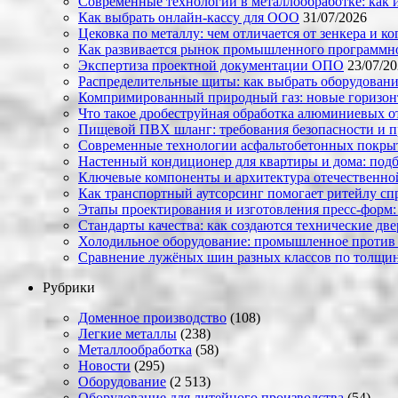
Современные технологии в металлообработке: как и
Как выбрать онлайн-кассу для ООО
31/07/2026
Цековка по металлу: чем отличается от зенкера и к
Как развивается рынок промышленного программно
Экспертиза проектной документации ОПО
23/07/2
Распределительные щиты: как выбрать оборудовани
Компримированный природный газ: новые горизон
Что такое дробеструйная обработка алюминиевых о
Пищевой ПВХ шланг: требования безопасности и 
Современные технологии асфальтобетонных покрыти
Настенный кондиционер для квартиры и дома: под
Ключевые компоненты и архитектура отечественн
Как транспортный аутсорсинг помогает ритейлу сп
Этапы проектирования и изготовления пресс-форм:
Стандарты качества: как создаются технические дв
Холодильное оборудование: промышленное против
Сравнение лужёных шин разных классов по толщин
Рубрики
Доменное производство
(108)
Легкие металлы
(238)
Металлообработка
(58)
Новости
(295)
Оборудование
(2 513)
Оборудование для литейного производства
(54)