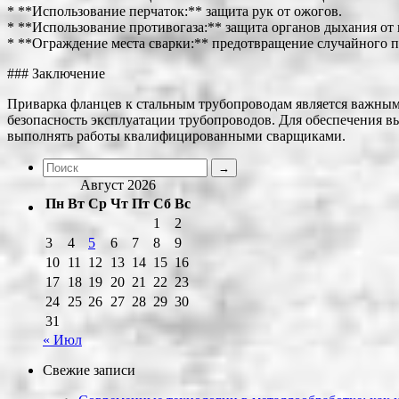
* **Использование перчаток:** защита рук от ожогов.
* **Использование противогаза:** защита органов дыхания от
* **Ограждение места сварки:** предотвращение случайного п
### Заключение
Приварка фланцев к стальным трубопроводам является важным 
безопасность эксплуатации трубопроводов. Для обеспечения вы
выполнять работы квалифицированными сварщиками.
Август 2026
Пн
Вт
Ср
Чт
Пт
Сб
Вс
1
2
3
4
5
6
7
8
9
10
11
12
13
14
15
16
17
18
19
20
21
22
23
24
25
26
27
28
29
30
31
« Июл
Свежие записи