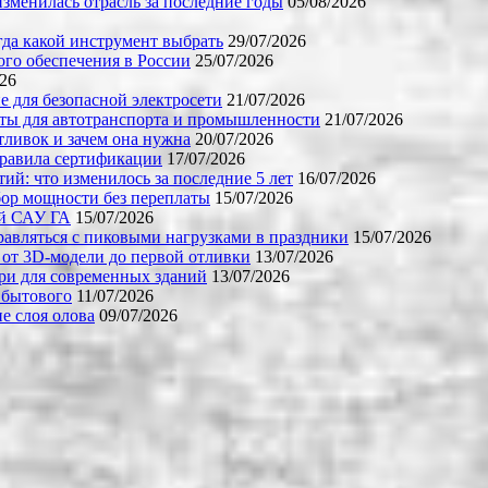
зменилась отрасль за последние годы
05/08/2026
огда какой инструмент выбрать
29/07/2026
го обеспечения в России
25/07/2026
026
е для безопасной электросети
21/07/2026
ты для автотранспорта и промышленности
21/07/2026
тливок и зачем она нужна
20/07/2026
правила сертификации
17/07/2026
й: что изменилось за последние 5 лет
16/07/2026
бор мощности без переплаты
15/07/2026
ой САУ ГА
15/07/2026
равляться с пиковыми нагрузками в праздники
15/07/2026
 от 3D-модели до первой отливки
13/07/2026
ери для современных зданий
13/07/2026
 бытового
11/07/2026
е слоя олова
09/07/2026