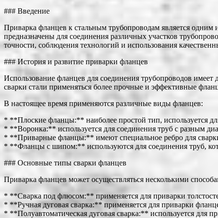
### Введение
Приварка фланцев к стальным трубопроводам является одним 
предназначены для соединения различных участков трубопровод
точности, соблюдения технологий и использования качественн
### История и развитие приварки фланцев
Использование фланцев для соединения трубопроводов имеет д
сварки стали применяться более прочные и эффективные фланц
В настоящее время применяются различные виды фланцев:
* **Плоские фланцы:** наиболее простой тип, используется д
* **Воронка:** используется для соединения труб с разным ди
* **Приварные фланцы:** имеют специальное ребро для сварки
* **Фланцы с шипом:** используются для соединения труб, ко
### Основные типы сварки фланцев
Приварка фланцев может осуществляться несколькими способа
* **Сварка под флюсом:** применяется для приварки толстост
* **Ручная дуговая сварка:** применяется для приварки фланц
* **Полуавтоматическая дуговая сварка:** используется для п