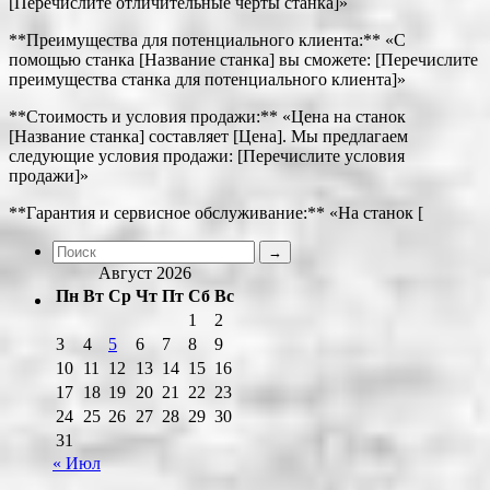
[Перечислите отличительные черты станка]»
**Преимущества для потенциального клиента:** «С
помощью станка [Название станка] вы сможете: [Перечислите
преимущества станка для потенциального клиента]»
**Стоимость и условия продажи:** «Цена на станок
[Название станка] составляет [Цена]. Мы предлагаем
следующие условия продажи: [Перечислите условия
продажи]»
**Гарантия и сервисное обслуживание:** «На станок [
Август 2026
Пн
Вт
Ср
Чт
Пт
Сб
Вс
1
2
3
4
5
6
7
8
9
10
11
12
13
14
15
16
17
18
19
20
21
22
23
24
25
26
27
28
29
30
31
« Июл