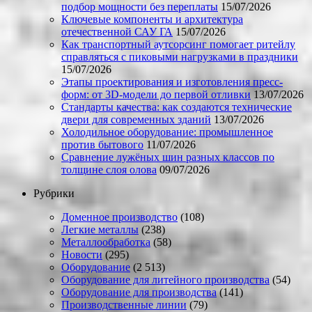
подбор мощности без переплаты
15/07/2026
Ключевые компоненты и архитектура
отечественной САУ ГА
15/07/2026
Как транспортный аутсорсинг помогает ритейлу
справляться с пиковыми нагрузками в праздники
15/07/2026
Этапы проектирования и изготовления пресс-
форм: от 3D-модели до первой отливки
13/07/2026
Стандарты качества: как создаются технические
двери для современных зданий
13/07/2026
Холодильное оборудование: промышленное
против бытового
11/07/2026
Сравнение лужёных шин разных классов по
толщине слоя олова
09/07/2026
Рубрики
Доменное производство
(108)
Легкие металлы
(238)
Металлообработка
(58)
Новости
(295)
Оборудование
(2 513)
Оборудование для литейного производства
(54)
Оборудование для производства
(141)
Производственные линии
(79)