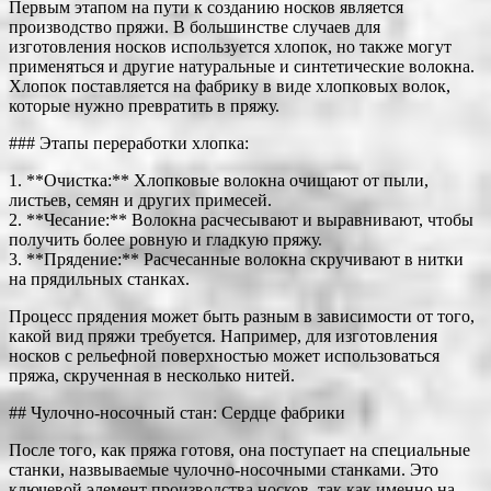
Первым этапом на пути к созданию носков является
производство пряжи. В большинстве случаев для
изготовления носков используется хлопок, но также могут
применяться и другие натуральные и синтетические волокна.
Хлопок поставляется на фабрику в виде хлопковых волок,
которые нужно превратить в пряжу.
### Этапы переработки хлопка:
1. **Очистка:** Хлопковые волокна очищают от пыли,
листьев, семян и других примесей.
2. **Чесание:** Волокна расчесывают и выравнивают, чтобы
получить более ровную и гладкую пряжу.
3. **Прядение:** Расчесанные волокна скручивают в нитки
на прядильных станках.
Процесс прядения может быть разным в зависимости от того,
какой вид пряжи требуется. Например, для изготовления
носков с рельефной поверхностью может использоваться
пряжа, скрученная в несколько нитей.
## Чулочно-носочный стан: Сердце фабрики
После того, как пряжа готовя, она поступает на специальные
станки, назвываемые чулочно-носочными станками. Это
ключевой элемент производства носков, так как именно на