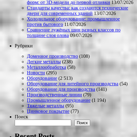
форм: от 3D-модели до первой отливки
13/07/2026
Стандарты качества: как создаются технические
двери для современных зданий
13/07/2026
Холодильное оборудование: промышленное
против бытового
11/07/2026
Сравнение лужёных шин разных классов по
толщине слоя олова
09/07/2026
Рубрики
Доменное производство
(108)
Легкие металлы
(238)
Металлообработка
(58)
Новости
(295)
Оборудование
(2 513)
Оборудование для литейного производства
(54)
Оборудование для производства
(141)
Производственные линии
(79)
Промышленное оборудование
(1 194)
Тяжелые металлы
(95)
Цинковое покрытие
(77)
Поиск
Поиск
Recent Posts