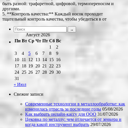
быть разной: трафаретной, цифровой, термопереносом и
другими.
5. **Контроль качества:** Каждый носок проходит
тщательный контроль качества, чтобы убедиться в от
Август 2026
Пн
Вт
Ср
Чт
Пт
Сб
Вс
1
2
3
4
5
6
7
8
9
10
11
12
13
14
15
16
17
18
19
20
21
22
23
24
25
26
27
28
29
30
31
« Июл
Свежие записи
Современные технологии в металлообработке: как
изменилась отрасль за последние годы
05/08/2026
Как выбрать онлайн-кассу для ООО
31/07/2026
Цековка по металлу: чем отличается от зенкера и
когда какой инструмент выбрать
29/07/2026