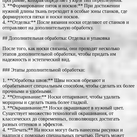
программе, которая определяет узор и тип переплетения.
3. **Формирование пяток и носков:** При достижении
нужной длины ткань переходит в особые зоны станков, где
формируются пятки и носки носков.
4. **Отделка:** После вязания носки отделяют от станков и
отправляют на дополнительную обработку.
## Дополнительная обработка: Отделка и упаковка
После того, как носки связаны, они проходят несколько
этапов дополнительной обработки, чтобы придать им
надежность и эстетический вид.
### Этапы дополнительной обработки:
1. **Обработка швов:** Швы носков обрезают и
обрабатывают специальным способом, чтобы сделать их более
прочными и удобными.
2. **Отпаривание:** Носки отпаривают, чтобы удалить
морщины и сделать ткань более гладкой.
3. **Окрашивание:** Носки окрашивают в нужный цвет.
Существует множество технологий окрашивания, от
классических до современных, позволяющих достигать
разных оттенков и эффектов.
4. **Печать:** На носки могут быть нанесены рисунки и
надписи с помощью специальных печатью. Печать может