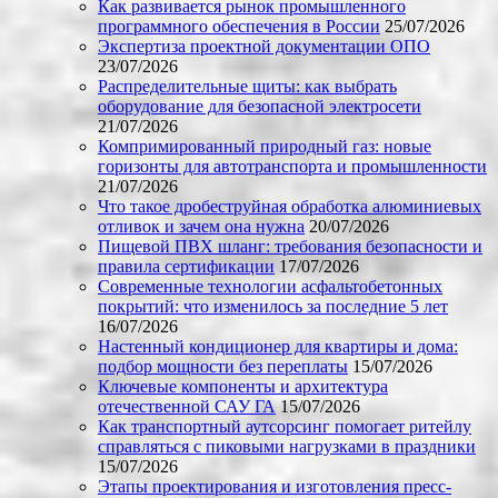
Как развивается рынок промышленного
программного обеспечения в России
25/07/2026
Экспертиза проектной документации ОПО
23/07/2026
Распределительные щиты: как выбрать
оборудование для безопасной электросети
21/07/2026
Компримированный природный газ: новые
горизонты для автотранспорта и промышленности
21/07/2026
Что такое дробеструйная обработка алюминиевых
отливок и зачем она нужна
20/07/2026
Пищевой ПВХ шланг: требования безопасности и
правила сертификации
17/07/2026
Современные технологии асфальтобетонных
покрытий: что изменилось за последние 5 лет
16/07/2026
Настенный кондиционер для квартиры и дома:
подбор мощности без переплаты
15/07/2026
Ключевые компоненты и архитектура
отечественной САУ ГА
15/07/2026
Как транспортный аутсорсинг помогает ритейлу
справляться с пиковыми нагрузками в праздники
15/07/2026
Этапы проектирования и изготовления пресс-