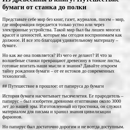
бумаги от станка до полки
Представьте себе мир без книг, газет, журналов, писем – мир,
где информация передается только устно или через
электронные устройства. Такой мир был бы лишен многих
красот и ценностей, которые мы сегодня воспринимаем как
должное. И все это благодаря удивительному материалу –
бумаге.
Но как же она появляется? Из чего ее делают? И что за
волшебные станки превращают древесину в тонкие листы,
готовые впитать наши мысли и знания? Давайте откроем
тайну рождения бумаги – от ее истоков до современных
технологий.
## Путешествие в прошлое: от папируса до бумаги
История бумаги насчитывает тысячелетия. Ее прародитель –
папирус – был изобретен древними египтянами около 3000
лет до нашей эры. Изготовленный из тростника, он служил
материалом для письма и хранил знания цивилизации
фараонов.
Но папирус был достаточно дорогим и не всегда доступным.