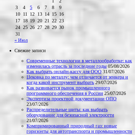
1
2
3
4
5
6
7
8
9
10
11
12
13
14
15
16
17
18
19
20
21
22
23
24
25
26
27
28
29
30
31
« Июл
Свежие записи
Современные технологии в металлообработке: как
изменилась отрасль за последние годы
05/08/2026
Как выбрать онлайн-кассу для ООО
31/07/2026
Цековка по металлу: чем отличается от зенкера и
когда какой инструмент выбрать
29/07/2026
Как развивается рынок промышленного
программного обеспечения в России
25/07/2026
Экспертиза проектной документации ОПО
23/07/2026
Распределительные щиты: как выбрать
оборудование для безопасной электросети
21/07/2026
Компримированный природный газ: новые
горизонты для автотранспорта и промышленности