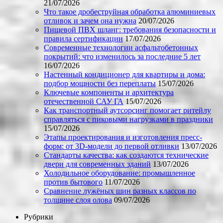
21/07/2026
Что такое дробеструйная обработка алюминиевых
отливок и зачем она нужна
20/07/2026
Пищевой ПВХ шланг: требования безопасности и
правила сертификации
17/07/2026
Современные технологии асфальтобетонных
покрытий: что изменилось за последние 5 лет
16/07/2026
Настенный кондиционер для квартиры и дома:
подбор мощности без переплаты
15/07/2026
Ключевые компоненты и архитектура
отечественной САУ ГА
15/07/2026
Как транспортный аутсорсинг помогает ритейлу
справляться с пиковыми нагрузками в праздники
15/07/2026
Этапы проектирования и изготовления пресс-
форм: от 3D-модели до первой отливки
13/07/2026
Стандарты качества: как создаются технические
двери для современных зданий
13/07/2026
Холодильное оборудование: промышленное
против бытового
11/07/2026
Сравнение лужёных шин разных классов по
толщине слоя олова
09/07/2026
Рубрики