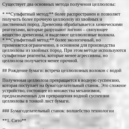
Существует два основных метода получения целлюлозы:
* **Сульфатный метод:** более распространен и позволяет
получить более прочную целлюлозу из хвойных и
лиственных пород. Древесина обрабатывается химическими
реагентами, которые разрушают лигнин – связующее
вещество древесины, и выделяют целлюлозные волокна.
* **Сульфитный метод:** более экологичный, но
применяется ограниченно, в основном для производства
целлюлозы из хвойных пород. При этом методе используются
сульфитные реагенты, которые менее агрессивны, но
целлюлоза получается менее прочной.
## Рождение бумаги: встреча целлюлозных волокон с водой
Полученная целлюлоза превращается в водную суспензию,
которая поступает на бумагоделательный станок. Это сложное
устройство, состоящее из множества механизмов,
предназначенных для превращения водной суспензии
целлюлозы в тонкий лист бумаги.
### Бумагоделательный станок: волшебство технологии
**1. Сито**