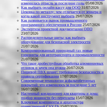
изменилась отрасль за последние годы
05/08/2026
Как выбрать онлайн-кассу для ООО
31/07/2026
Цековка по металлу: чем отличается от зенкера и
когда какой инструмент выбрать
29/07/2026
Как развивается рынок промышленного
программного обеспечения в России
25/07/2026
Экспертиза проектной документации ОПО
23/07/2026
Распределительные щиты: как выбрать
оборудование для безопасной электросети
21/07/2026
Компримированный природный газ: новые
горизонты для автотранспорта и промышленности
21/07/2026
Что такое дробеструйная обработка алюминиевых
отливок и зачем она нужна
20/07/2026
Пищевой ПВХ шланг: требования безопасности и
правила сертификации
17/07/2026
Современные технологии асфальтобетонных
покрытий: что изменилось за последние 5 лет
16/07/2026
Настенный кондиционер для квартиры и дома:
подбор мощности без переплаты
15/07/2026
Ключевые компоненты и архитектура
отечественной САУ ГА
15/07/2026