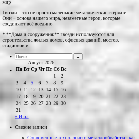
мир
Гвозди – это не просто маленькие металлические стержни.
Они – основа нашего мира, незаметные герои, которые
соединяют всё воедино.
* **Дома и сооружения:** гвозди используются для
строительства жилых домов, офисных зданий, мостов,
стадионов и
Август 2026
Пн
Вт
Ср
Чт
Пт
Сб
Вс
1
2
3
4
5
6
7
8
9
10
11
12
13
14
15
16
17
18
19
20
21
22
23
24
25
26
27
28
29
30
31
« Июл
Свежие записи
Современные технологии в металлообработке: как