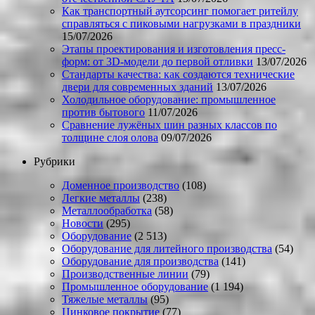
Как транспортный аутсорсинг помогает ритейлу
справляться с пиковыми нагрузками в праздники
15/07/2026
Этапы проектирования и изготовления пресс-
форм: от 3D-модели до первой отливки
13/07/2026
Стандарты качества: как создаются технические
двери для современных зданий
13/07/2026
Холодильное оборудование: промышленное
против бытового
11/07/2026
Сравнение лужёных шин разных классов по
толщине слоя олова
09/07/2026
Рубрики
Доменное производство
(108)
Легкие металлы
(238)
Металлообработка
(58)
Новости
(295)
Оборудование
(2 513)
Оборудование для литейного производства
(54)
Оборудование для производства
(141)
Производственные линии
(79)
Промышленное оборудование
(1 194)
Тяжелые металлы
(95)
Цинковое покрытие
(77)