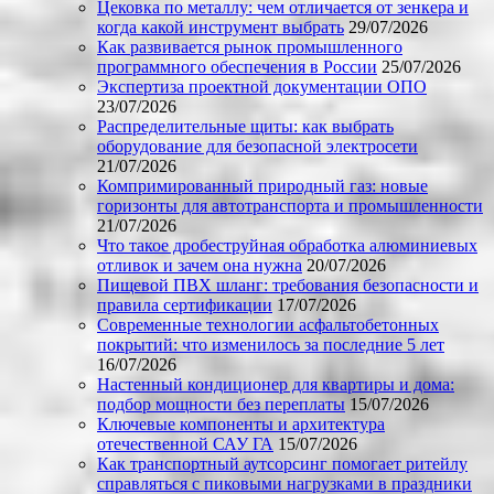
Цековка по металлу: чем отличается от зенкера и
когда какой инструмент выбрать
29/07/2026
Как развивается рынок промышленного
программного обеспечения в России
25/07/2026
Экспертиза проектной документации ОПО
23/07/2026
Распределительные щиты: как выбрать
оборудование для безопасной электросети
21/07/2026
Компримированный природный газ: новые
горизонты для автотранспорта и промышленности
21/07/2026
Что такое дробеструйная обработка алюминиевых
отливок и зачем она нужна
20/07/2026
Пищевой ПВХ шланг: требования безопасности и
правила сертификации
17/07/2026
Современные технологии асфальтобетонных
покрытий: что изменилось за последние 5 лет
16/07/2026
Настенный кондиционер для квартиры и дома:
подбор мощности без переплаты
15/07/2026
Ключевые компоненты и архитектура
отечественной САУ ГА
15/07/2026
Как транспортный аутсорсинг помогает ритейлу
справляться с пиковыми нагрузками в праздники