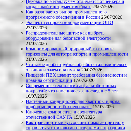
Цековка по металлу: чем отличается от зенкера и
когда какой инструмент выбрать
29/07/2026
Как развивается рынок промышленного
программного обеспечения в России
25/07/2026
Экспертиза проектной документации ОПО
23/07/2026
Распределительные щиты: как выбрать
оборудование для безопасной электросети
21/07/2026
Компримированный природный газ: новые
горизонты для автотранспорта и промышленности
21/07/2026
Что такое дробеструйная обработка алюминиевых
отливок и зачем она нужна
20/07/2026
Пищевой ПВХ шланг: требования безопасности и
правила сертификации
17/07/2026
Современные технологии асфальтобетонных
покрытий: что изменилось за последние 5 лет
16/07/2026
Настенный кондиционер для квартиры и дома:
подбор мощности без переплаты
15/07/2026
Ключевые компоненты и архитектура
отечественной САУ ГА
15/07/2026
Как транспортный аутсорсинг помогает ритейлу
справляться с пиковыми нагрузками в праздники