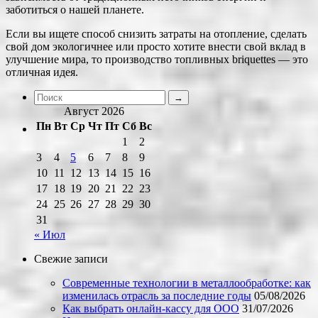
заботиться о нашей планете.
Если вы ищете способ снизить затраты на отопление, сделать
свой дом экологичнее или просто хотите внести свой вклад в
улучшение мира, то производство топливных briquettes — это
отличная идея.
Август 2026
Пн
Вт
Ср
Чт
Пт
Сб
Вс
1
2
3
4
5
6
7
8
9
10
11
12
13
14
15
16
17
18
19
20
21
22
23
24
25
26
27
28
29
30
31
« Июл
Свежие записи
Современные технологии в металлообработке: как
изменилась отрасль за последние годы
05/08/2026
Как выбрать онлайн-кассу для ООО
31/07/2026