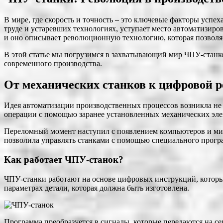
В мире, где скорость и точность – это ключевые факторы успе
труде и устаревших технологиях, уступает место автоматизир
и оно описывает революционную технологию, которая позволяе
В этой статье мы погрузимся в захватывающий мир ЧПУ-станко
современного производства.
От механических станков к цифровой 
Идея автоматизации производственных процессов возникла не 
операции с помощью заранее установленных механических эле
Переломный момент наступил с появлением компьютеров и мик
позволила управлять станками с помощью специального прогр
Как работает ЧПУ-станок?
ЧПУ-станки работают на основе цифровых инструкций, которы
параметрах детали, которая должна быть изготовлена.
Программа преобразуется в сигналы, которые передаются на 