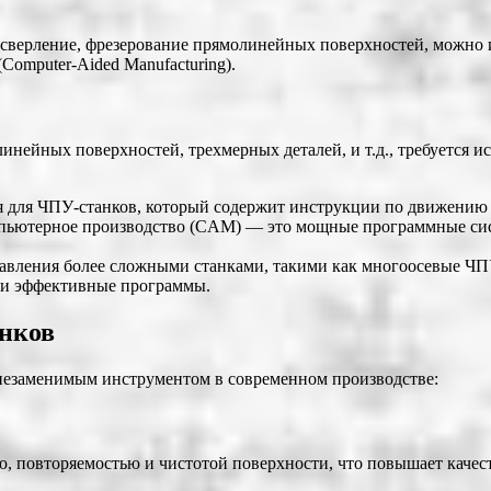
 сверление, фрезерование прямолинейных поверхностей, можно и
omputer-Aided Manufacturing).
инейных поверхностей, трехмерных деталей, и т.д., требуется 
 для ЧПУ-станков, который содержит инструкции по движению и
ьютерное производство (CAM) — это мощные программные сист
вления более сложными станками, такими как многоосевые ЧПУ
е и эффективные программы.
нков
незаменимым инструментом в современном производстве:
, повторяемостью и чистотой поверхности, что повышает качест