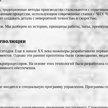
ха, традиционные методы производства сталкиваются с серьезны
ованным процессам, использующим современные станки с ЧПУ. Ч
т создавать детали с невероятной точностью и скоростью.
в. Мы разберем их историю, принципы работы, типы, преимущес
революции
сегодня. Еще в начале XX века инженеры разрабатывали первые
ментов. Однако эти ранние прототипы были громоздкими, медл
ропроцессоров. На основе этих технологий была разработана с
аммного обеспечения.
е вводятся в специальную программу управления. Программа со
сервоприводы, управляющие движением инструмента. Сервоприво