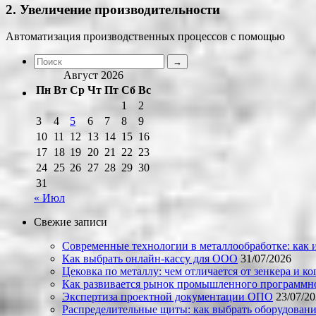
2. Увеличение производительности
Автоматизация производственных процессов с помощью
Август 2026
Пн
Вт
Ср
Чт
Пт
Сб
Вс
1
2
3
4
5
6
7
8
9
10
11
12
13
14
15
16
17
18
19
20
21
22
23
24
25
26
27
28
29
30
31
« Июл
Свежие записи
Современные технологии в металлообработке: как и
Как выбрать онлайн-кассу для ООО
31/07/2026
Цековка по металлу: чем отличается от зенкера и к
Как развивается рынок промышленного программно
Экспертиза проектной документации ОПО
23/07/2
Распределительные щиты: как выбрать оборудовани