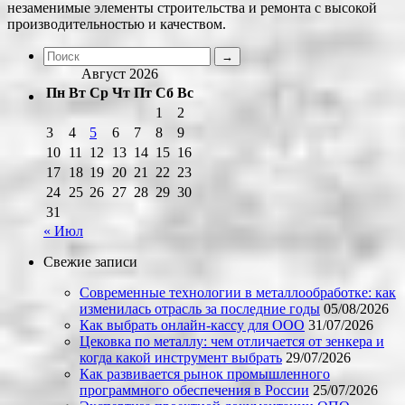
незаменимые элементы строительства и ремонта с высокой
производительностью и качеством.
Август 2026
Пн
Вт
Ср
Чт
Пт
Сб
Вс
1
2
3
4
5
6
7
8
9
10
11
12
13
14
15
16
17
18
19
20
21
22
23
24
25
26
27
28
29
30
31
« Июл
Свежие записи
Современные технологии в металлообработке: как
изменилась отрасль за последние годы
05/08/2026
Как выбрать онлайн-кассу для ООО
31/07/2026
Цековка по металлу: чем отличается от зенкера и
когда какой инструмент выбрать
29/07/2026
Как развивается рынок промышленного
программного обеспечения в России
25/07/2026