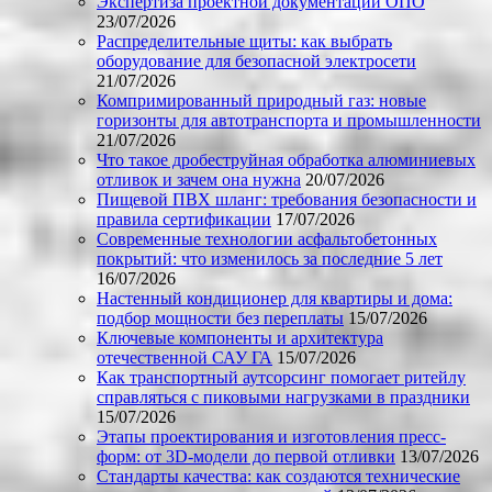
Экспертиза проектной документации ОПО
23/07/2026
Распределительные щиты: как выбрать
оборудование для безопасной электросети
21/07/2026
Компримированный природный газ: новые
горизонты для автотранспорта и промышленности
21/07/2026
Что такое дробеструйная обработка алюминиевых
отливок и зачем она нужна
20/07/2026
Пищевой ПВХ шланг: требования безопасности и
правила сертификации
17/07/2026
Современные технологии асфальтобетонных
покрытий: что изменилось за последние 5 лет
16/07/2026
Настенный кондиционер для квартиры и дома:
подбор мощности без переплаты
15/07/2026
Ключевые компоненты и архитектура
отечественной САУ ГА
15/07/2026
Как транспортный аутсорсинг помогает ритейлу
справляться с пиковыми нагрузками в праздники
15/07/2026
Этапы проектирования и изготовления пресс-
форм: от 3D-модели до первой отливки
13/07/2026
Стандарты качества: как создаются технические