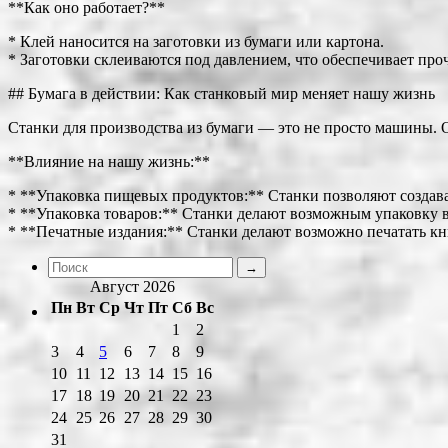
**Как оно работает?**
* Клей наносится на заготовки из бумаги или картона.
* Заготовки склеиваются под давлением, что обеспечивает проч
## Бумага в действии: Как станковый мир меняет нашу жизнь
Станки для производства из бумаги — это не просто машины. 
**Влияние на нашу жизнь:**
* **Упаковка пищевых продуктов:** Станки позволяют создават
* **Упаковка товаров:** Станки делают возможным упаковку в
* **Печатные издания:** Станки делают возможно печатать кн
Август 2026
Пн
Вт
Ср
Чт
Пт
Сб
Вс
1
2
3
4
5
6
7
8
9
10
11
12
13
14
15
16
17
18
19
20
21
22
23
24
25
26
27
28
29
30
31