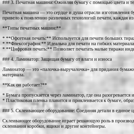
### 3. Печатная машина: Оживляя бумагу с помощью цвета и т
Печатная машина — это сердце и душа отрасли изготовления б
привело к появлению различных технологий печати, каждая из
**Типы печатных машин:**
* **Офсетная печать:** Используется для печати больших тир
* **Флексография:** Идеальна для печати на гибких материалах
* **Цифровая печать:** Позволяет печатать малые тиражи ин
### 4. Ламинатор: Защищая бумагу от влаги и износа
Ламинатор — это «палочка-выручалочка» для придания бумажн
материала.
**Как он работает?**
* Бумага пропускается через ламинатор, где она разогревается
* Пластиковая пленка плавится и приклеивается к бумаге, об
### 5. Склеивающее оборудование: Соединяя детали в единое 
Склеивающее оборудование играет решающую роль в производс
склеивания коробки, ящики и другие контейнеры.