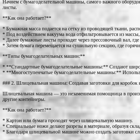
Начнем с бумагоделательной машины, самого важного оборудо
листы.
**Как она работает?**
* Бумажная масса подается на сетку из проводящей ткани, рас
* Под воздействием вакуума вода отфильтровывается из массы, 
* Далее бумажные листы проходят через прессовочный вал, где 
* Затем бумага перемещается на сушильную секцию, где горяч
**Типы бумагоделательных машин:**
* **Стандартные бумагоделательные машины:** Создают широк
* **Многоступенчатые бумагоделательные машины:** Использу
### 2. Шлицевальная машина: Создавая заготовки для коробок 
Шлицевальная машина — это незаменимая помощница в производ
другие контейнеры.
**Как она работает?**
* Картон или бумага проходят через шлицевальную машину.
* Специальные ножи делают разрезы в материале, образуя скл
* Благодаря шлицевальной машине можно создать заготовки с