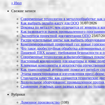
« Июл
Свежие записи
Современные технологии в металлообработке: как и
Как выбрать онлайн-кассу для ООО
31/07/2026
Цековка по металлу: чем отличается от зенкера и к
Как развивается рынок промышленного программно
Экспертиза проектной документации ОПО
23/07/2
Распределительные щиты: как выбрать оборудовани
Компримированный природный газ: новые горизон
Что такое дробеструйная обработка алюминиевых о
Пищевой ПВХ шланг: требования безопасности и 
Современные технологии асфальтобетонных покрыти
Настенный кондиционер для квартиры и дома: под
Ключевые компоненты и архитектура отечественн
Как транспортный аутсорсинг помогает ритейлу сп
Этапы проектирования и изготовления пресс-форм:
Стандарты качества: как создаются технические дв
Холодильное оборудование: промышленное против
Сравнение лужёных шин разных классов по толщин
Рубрики
Доменное производство
(108)