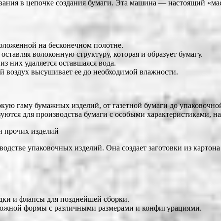
вания в цепочке создания бумаги. Эта машина — настоящий «м
положенной на бесконечном полотне.
оставляя волоконную структуру, которая и образует бумагу.
из них удаляется оставшаяся вода.
ий воздух высушивает ее до необходимой влажности.
ую гаму бумажных изделий, от газетной бумаги до упаковочно
ются для производства бумаги с особыми характеристиками, на
и прочих изделий
стве упаковочных изделий. Она создает заготовки из картона 
адки и флапсы для позднейшей сборки.
ложной формы с различными размерами и конфигурациями.