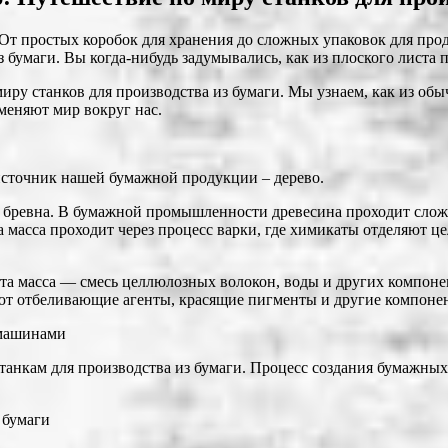
От простых коробок для хранения до сложных упаковок для прод
з бумаги. Вы когда-нибудь задумывались, как из плоского листа 
миру станков для производства из бумаги. Мы узнаем, как из об
меняют мир вокруг нас.
источник нашей бумажной продукции – дерево.
го бревна. В бумажной промышленности древесина проходит слож
а масса проходит через процесс варки, где химикаты отделяют 
Эта масса — смесь целлюлозных волокон, воды и других компоне
яют отбеливающие агенты, красящие пигменты и другие компоне
 машинами
 станкам для производства из бумаги. Процесс создания бумажных
 бумаги