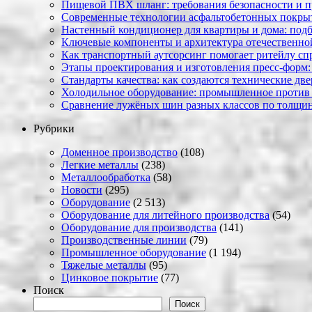
Пищевой ПВХ шланг: требования безопасности и 
Современные технологии асфальтобетонных покрыти
Настенный кондиционер для квартиры и дома: под
Ключевые компоненты и архитектура отечественн
Как транспортный аутсорсинг помогает ритейлу сп
Этапы проектирования и изготовления пресс-форм:
Стандарты качества: как создаются технические дв
Холодильное оборудование: промышленное против
Сравнение лужёных шин разных классов по толщин
Рубрики
Доменное производство
(108)
Легкие металлы
(238)
Металлообработка
(58)
Новости
(295)
Оборудование
(2 513)
Оборудование для литейного производства
(54)
Оборудование для производства
(141)
Производственные линии
(79)
Промышленное оборудование
(1 194)
Тяжелые металлы
(95)
Цинковое покрытие
(77)
Поиск
Поиск