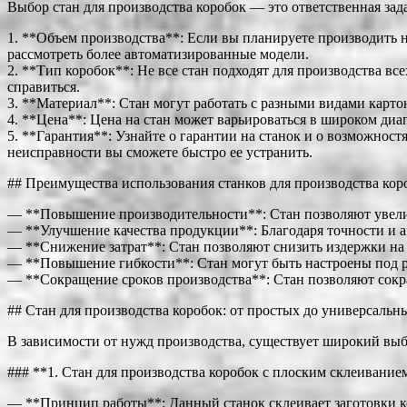
Выбор стан для производства коробок — это ответственная зад
1. **Объем производства**: Если вы планируете производить н
рассмотреть более автоматизированные модели.
2. **Тип коробок**: Не все стан подходят для производства вс
справиться.
3. **Материал**: Стан могут работать с разными видами карто
4. **Цена**: Цена на стан может варьироваться в широком ди
5. **Гарантия**: Узнайте о гарантии на станок и о возможност
неисправности вы сможете быстро ее устранить.
## Преимущества использования станков для производства кор
— **Повышение производительности**: Стан позволяют увелич
— **Улучшение качества продукции**: Благодаря точности и ав
— **Снижение затрат**: Стан позволяют снизить издержки на 
— **Повышение гибкости**: Стан могут быть настроены под ра
— **Сокращение сроков производства**: Стан позволяют сокра
## Стан для производства коробок: от простых до универсальн
В зависимости от нужд производства, существует широкий выбо
### **1. Стан для производства коробок с плоским склеивание
— **Принцип работы**: Данный станок склеивает заготовки к