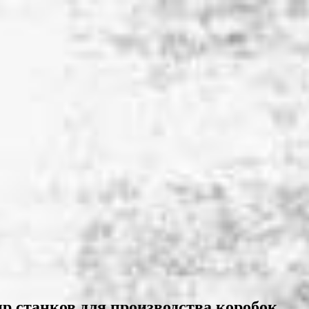
р станков для производства коробок