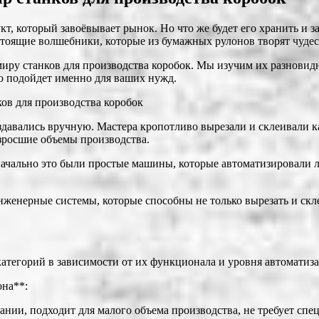
укт, который завоёвывает рынок. Но что же будет его хранить и 
стоящие волшебники, которые из бумажных рулонов творят чудес
миру станков для производства коробок. Мы изучим их разновид
но подойдет именно для ваших нужд.
ков для производства коробок
создавались вручную. Мастера кропотливо вырезали и склеивали 
озросшие объемы производства.
ачально это были простые машины, которые автоматизировали ли
енерные системы, которые способны не только вырезать и склеив
категорий в зависимости от их функционала и уровня автоматиз
она**:
нии, подходит для малого объема производства, не требует спе