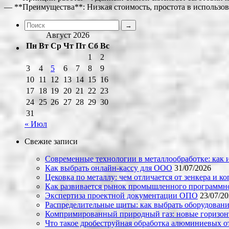
— **Преимущества**: Низкая стоимость, простота в использов
Август 2026
Пн
Вт
Ср
Чт
Пт
Сб
Вс
1
2
3
4
5
6
7
8
9
10
11
12
13
14
15
16
17
18
19
20
21
22
23
24
25
26
27
28
29
30
31
« Июл
Свежие записи
Современные технологии в металлообработке: как и
Как выбрать онлайн-кассу для ООО
31/07/2026
Цековка по металлу: чем отличается от зенкера и к
Как развивается рынок промышленного программно
Экспертиза проектной документации ОПО
23/07/2
Распределительные щиты: как выбрать оборудовани
Компримированный природный газ: новые горизон
Что такое дробеструйная обработка алюминиевых о