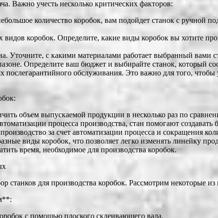
ача. Важно учесть несколько критических факторов:
ебольшое количество коробок, вам подойдет станок с ручной по
ех видов коробок. Определите, какие виды коробок вы хотите пр
на. Уточните, с какими материалами работает выбранный вами с
апазоне. Определите ваш бюджет и выбирайте станок, который 
ях послегарантийного обслуживания. Это важно для того, чтобы у
обок:
ить объем выпускаемой продукции в несколько раз по сравнен
томатизации процесса производства, стан помогают создавать б
производство за счет автоматизации процесса и сокращения кол
зные виды коробок, что позволяет легко изменять линейку про
тить время, необходимое для производства коробок.
ых
р станков для производства коробок. Рассмотрим некоторые из 
м**:
оробок с помощью плоского склеивающего вала.