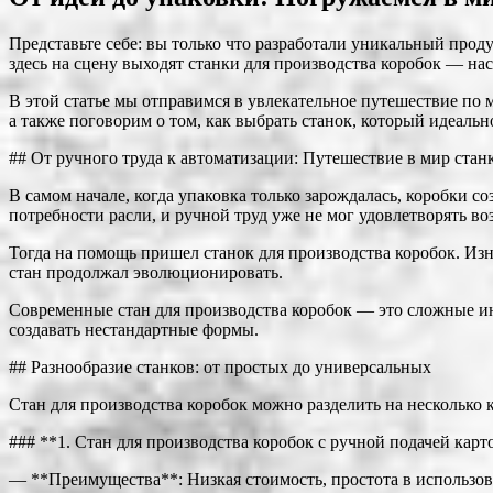
Представьте себе: вы только что разработали уникальный прод
здесь на сцену выходят станки для производства коробок — на
В этой статье мы отправимся в увлекательное путешествие по 
а также поговорим о том, как выбрать станок, который идеаль
## От ручного труда к автоматизации: Путешествие в мир стан
В самом начале, когда упаковка только зарождалась, коробки 
потребности расли, и ручной труд уже не мог удовлетворять в
Тогда на помощь пришел станок для производства коробок. Изн
стан продолжал эволюционировать.
Современные стан для производства коробок — это сложные инж
создавать нестандартные формы.
## Разнообразие станков: от простых до универсальных
Стан для производства коробок можно разделить на несколько 
### **1. Стан для производства коробок с ручной подачей карт
— **Преимущества**: Низкая стоимость, простота в использова