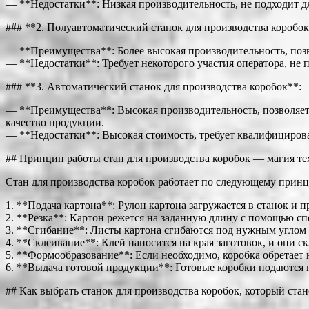
— **Недостатки**: Низкая производительность, не подходит д
### **2. Полуавтоматический станок для производства коробок
— **Преимущества**: Более высокая производительность, позв
— **Недостатки**: Требует некоторого участия оператора, не 
### **3. Автоматический станок для производства коробок**:
— **Преимущества**: Высокая производительность, позволяет
качество продукции.
— **Недостатки**: Высокая стоимость, требует квалифициров
## Принцип работы стан для производства коробок — магия т
Стан для производства коробок работает по следующему принц
1. **Подача картона**: Рулон картона загружается в станок и п
2. **Резка**: Картон режется на заданную длину с помощью с
3. **Сгибание**: Листы картона сгибаются под нужным углом
4. **Склеивание**: Клей наносится на края заготовок, и они с
5. **Формообразование**: Если необходимо, коробка обретае
6. **Выдача готовой продукции**: Готовые коробки подаются 
## Как выбрать станок для производства коробок, который с