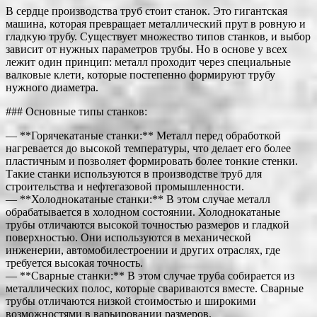
В сердце производства труб стоит станок. Это гигантская
машина, которая превращает металлический прут в ровную и
гладкую трубу. Существует множество типов станков, и выбор
зависит от нужных параметров трубы. Но в основе у всех
лежит один принцип: металл проходит через специальные
валковые клети, которые постепенно формируют трубу
нужного диаметра.
### Основные типы станков:
— **Горячекатаные станки:** Металл перед обработкой
нагревается до высокой температуры, что делает его более
пластичным и позволяет формировать более тонкие стенки.
Такие станки используются в производстве труб для
строительства и нефтегазовой промышленности.
— **Холоднокатаные станки:** В этом случае металл
обрабатывается в холодном состоянии. Холоднокатаные
трубы отличаются высокой точностью размеров и гладкой
поверхностью. Они используются в механической
инженерии, автомобилестроении и других отраслях, где
требуется высокая точность.
— **Сварные станки:** В этом случае труба собирается из
металлических полос, которые свариваются вместе. Сварные
трубы отличаются низкой стоимостью и широкими
возможностями в варьировании размеров.