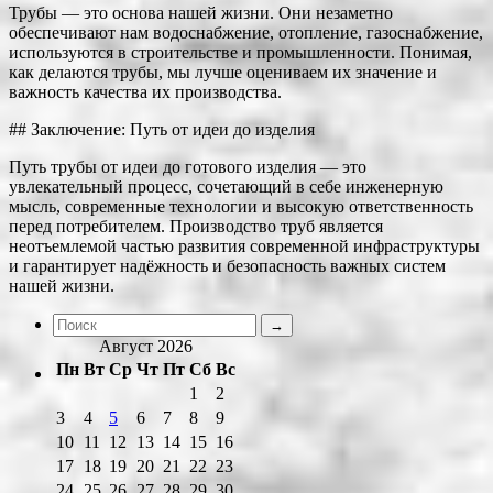
Трубы — это основа нашей жизни. Они незаметно
обеспечивают нам водоснабжение, отопление, газоснабжение,
используются в строительстве и промышленности. Понимая,
как делаются трубы, мы лучше оцениваем их значение и
важность качества их производства.
## Заключение: Путь от идеи до изделия
Путь трубы от идеи до готового изделия — это
увлекательный процесс, сочетающий в себе инженерную
мысль, современные технологии и высокую ответственность
перед потребителем. Производство труб является
неотъемлемой частью развития современной инфраструктуры
и гарантирует надёжность и безопасность важных систем
нашей жизни.
Август 2026
Пн
Вт
Ср
Чт
Пт
Сб
Вс
1
2
3
4
5
6
7
8
9
10
11
12
13
14
15
16
17
18
19
20
21
22
23
24
25
26
27
28
29
30