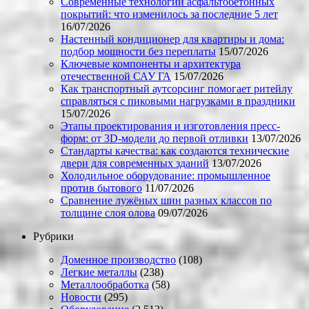
Современные технологии асфальтобетонных
покрытий: что изменилось за последние 5 лет
16/07/2026
Настенный кондиционер для квартиры и дома:
подбор мощности без переплаты
15/07/2026
Ключевые компоненты и архитектура
отечественной САУ ГА
15/07/2026
Как транспортный аутсорсинг помогает ритейлу
справляться с пиковыми нагрузками в праздники
15/07/2026
Этапы проектирования и изготовления пресс-
форм: от 3D-модели до первой отливки
13/07/2026
Стандарты качества: как создаются технические
двери для современных зданий
13/07/2026
Холодильное оборудование: промышленное
против бытового
11/07/2026
Сравнение лужёных шин разных классов по
толщине слоя олова
09/07/2026
Рубрики
Доменное производство
(108)
Легкие металлы
(238)
Металлообработка
(58)
Новости
(295)