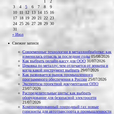
1
2
3
4
5
6
7
8
9
10
11
12
13
14
15
16
17
18
19
20
21
22
23
24
25
26
27
28
29
30
31
« Июл
Свежие записи
Современные технологии в металлообработке: как
изменилась отрасль за последние годы
05/08/2026
Как выбрать онлайн-кассу для ООО
31/07/2026
Цековка по металлу: чем отличается от зенкера и
когда какой инструмент выбрать
29/07/2026
Как развивается рынок промышленного
программного обеспечения в России
25/07/2026
Экспертиза проектной документации ОПО
23/07/2026
Распределительные щиты: как выбрать
оборудование для безопасной электросети
21/07/2026
Компримированный природный газ: новые
горизонты для автотранспорта и промышленности