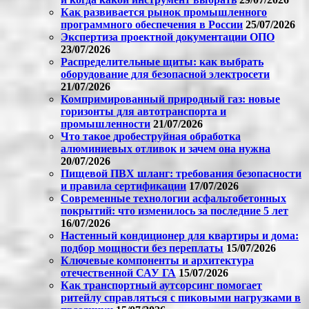
Как развивается рынок промышленного
программного обеспечения в России
25/07/2026
Экспертиза проектной документации ОПО
23/07/2026
Распределительные щиты: как выбрать
оборудование для безопасной электросети
21/07/2026
Компримированный природный газ: новые
горизонты для автотранспорта и
промышленности
21/07/2026
Что такое дробеструйная обработка
алюминиевых отливок и зачем она нужна
20/07/2026
Пищевой ПВХ шланг: требования безопасности
и правила сертификации
17/07/2026
Современные технологии асфальтобетонных
покрытий: что изменилось за последние 5 лет
16/07/2026
Настенный кондиционер для квартиры и дома:
подбор мощности без переплаты
15/07/2026
Ключевые компоненты и архитектура
отечественной САУ ГА
15/07/2026
Как транспортный аутсорсинг помогает
ритейлу справляться с пиковыми нагрузками в