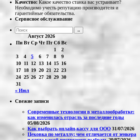
Качество:
Какое качество станка вас устраивает?
Необходимо учесть репутацию производителя и
гарантийные обязательства.
Сервисное обслуживание
Август 2026
Пн
Вт
Ср
Чт
Пт
Сб
Вс
1
2
3
4
5
6
7
8
9
10
11
12
13
14
15
16
17
18
19
20
21
22
23
24
25
26
27
28
29
30
31
« Июл
Свежие записи
Современные технологии в металлообработке:
как изменилась отрасль за последние годы
05/08/2026
Как выбрать онлайн-кассу для ООО
31/07/2026
Цековка по металлу: чем отличается от зенкера
и когда какой инструмент выбрать
29/07/2026